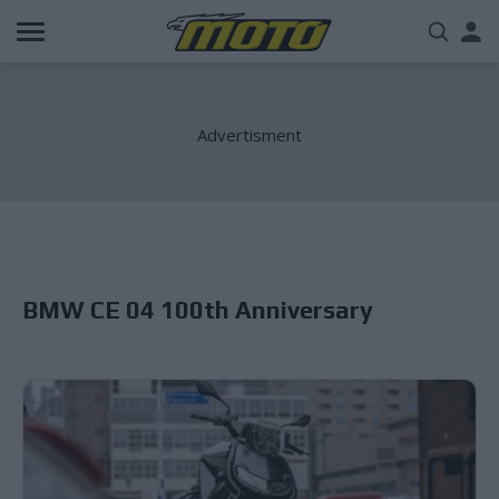
Παράκαμψη
Us
προς
το
acc
κυρίως
περιεχόμενο
me
BMW CE 04 100th Anniversary