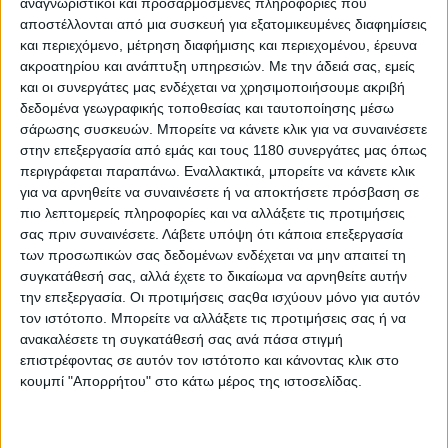
αναγνωριστικοί και προσαρμοσμένες πληροφορίες που
φαινόμενο που φαίνεται να απασχολεί ολοένα και ...
αποστέλλονται από μια συσκευή για εξατομικευμένες διαφημίσεις
και περιεχόμενο, μέτρηση διαφήμισης και περιεχομένου, έρευνα
ακροατηρίου και ανάπτυξη υπηρεσιών.
Με την άδειά σας, εμείς
και οι συνεργάτες μας ενδέχεται να χρησιμοποιήσουμε ακριβή
δεδομένα γεωγραφικής τοποθεσίας και ταυτοποίησης μέσω
σάρωσης συσκευών. Μπορείτε να κάνετε κλικ για να συναινέσετε
στην επεξεργασία από εμάς και τους 1180 συνεργάτες μας όπως
περιγράφεται παραπάνω. Εναλλακτικά, μπορείτε να κάνετε κλικ
για να αρνηθείτε να συναινέσετε ή να αποκτήσετε πρόσβαση σε
πιο λεπτομερείς πληροφορίες και να αλλάξετε τις προτιμήσεις
σας πριν συναινέσετε.
Λάβετε υπόψη ότι κάποια επεξεργασία
των προσωπικών σας δεδομένων ενδέχεται να μην απαιτεί τη
συγκατάθεσή σας, αλλά έχετε το δικαίωμα να αρνηθείτε αυτήν
την επεξεργασία. Οι προτιμήσεις σαςθα ισχύουν μόνο για αυτόν
Επικαιρότητα
6/8/2026
τον ιστότοπο. Μπορείτε να αλλάξετε τις προτιμήσεις σας ή να
ανακαλέσετε τη συγκατάθεσή σας ανά πάσα στιγμή
MotoGP: Αγώνες, δημοπρασίες και φιλανθρωπική
επιστρέφοντας σε αυτόν τον ιστότοπο και κάνοντας κλικ στο
δράση για το Two Wheels for Life
κουμπί "Απορρήτου" στο κάτω μέρος της ιστοσελίδας.
Το καθιερωμένο φιλανθρωπικό πρόγραμμα του βρετανικού
Grand Prix επιστρέφει από τις 6 έως τις 9 Αυγού...