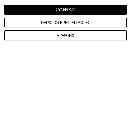
ΣΥΜΦΩΝΩ
ΠΕΡΙΣΣΟΤΕΡΕΣ ΕΠΙΛΟΓΕΣ
Επικαιρότητα
5/8/2026
ΔΙΑΦΩΝΩ
Βρετανία: Δωρεάν μοτοσυκλετιστική εκπαίδευση
από την Αστυνομία
Το πρόγραμμα SmartRide συμπληρώνει όσα δεν διδάσκει η
υποχρεωτική, για την απόκτηση άδειας οδήγησης,...