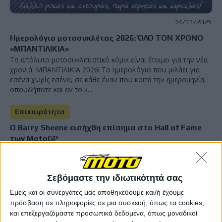
14/11/2025
Ημερολόγιο μοτοσυκλέτας 2026: ΌΛΟ ΤΟΝ ΧΡΟΝΟ
«ΜΠΑΝΤΙΛΙΚΙΑ»
Το απόλυτο μοτοσυκλετιστικό κόμικ είναι έτοιμο για την νέα
χρονιά: ΜΠΑΝΤΙΛΙΚΙΑ 2026! Το ημερολόγιο που μιλάει για
εσένα χωρίς εσένα, σε κάθε έναν που κοιτά την ημερομηνία,
οπουδήποτε και αν το κ...
Επικαιρότητα
Ο Barry Sheene εισήχθη επίσημα στο Hall of Fame
των MotoGP
Ο Barry Sheene γίνεται ένας από τους πρώτους αναβάτες που
εντάσσονται στο νέο MotoGP Hall of Fame, μ...
Σεβόμαστε την ιδιωτικότητά σας
Επικαιρότητα
Εμείς και οι συνεργάτες μας αποθηκεύουμε και/ή έχουμε
Ανησυχία στην Ιταλία για νοθευμένη βενζίνη -
πρόσβαση σε πληροφορίες σε μια συσκευή, όπως τα cookies,
Κλιμάκωση λόγω συνεχών αυξήσεων των τιμών
και επεξεργαζόμαστε προσωπικά δεδομένα, όπως μοναδικοί
Έρευνα ιταλικού πρακτορείου φέρνει στο προσκήνιο ένα