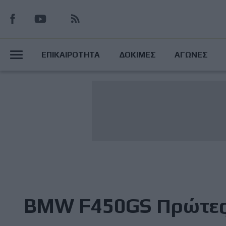
Παράκαμψη
προς
το
Main
κυρίως
ΕΠΙΚΑΙΡΟΤΗΤΑ
ΔΟΚΙΜΕΣ
ΑΓΩΝΕΣ
περιεχόμενο
Menu
BMW F450GS Πρώτες