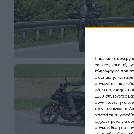
Εμείς και οι συνεργ
cookies, και επεξε
πληροφορίες που απο
διαφήμισης και περι
συνεργάτες μας ενδέ
μέσω σάρωσης συσκευ
1180 συνεργάτες μας
συναινέσετε ή να απ
πριν συναινέσετε.
Λά
απαιτεί τη συγκατάθ
ισχύουν μόνο για αυ
συγκατάθεσή σας ανά
"Απορρήτου" στο κάτ