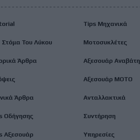
ain
torial
Tips Μηχανικά
enu
 Στόμα Του Λύκου
Μοτοσυκλέτες
ορικά Άρθρα
Αξεσουάρ Αναβάτη
όψεις
Αξεσουάρ ΜΟΤΟ
νικά Άρθρα
Ανταλλακτικά
s Οδήγησης
Συντήρηση
s Αξεσουάρ
Υπηρεσίες