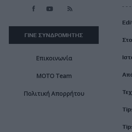
M
Edi
M
ΓΙΝΕ ΣΥΝΔΡΟΜΗΤΗΣ
Στο
Ιστ
Επικοινωνία
Απ
ΜΟΤΟ Team
Τεχ
Πολιτική Απορρήτου
Tip
Tip