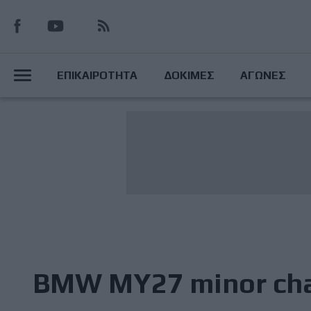
Παράκαμψη
προς
το
Main
κυρίως
ΕΠΙΚΑΙΡΟΤΗΤΑ
ΔΟΚΙΜΕΣ
ΑΓΩΝΕΣ
περιεχόμενο
Menu
BMW MY27 minor ch