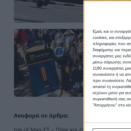
Εμείς και οι συνεργ
cookies, και επεξε
πληροφορίες που απο
διαφήμισης και περι
συνεργάτες μας ενδέ
μέσω σάρωσης συσκευ
1180 συνεργάτες μας
συναινέσετε ή να απ
πριν συναινέσετε.
Λά
απαιτεί τη συγκατάθ
ισχύουν μόνο για αυ
συγκατάθεσή σας ανά
"Απορρήτου" στο κάτ
Αναφορά σε άρθρα:
Isle of Man TT – Πήρε και τον 2ο αγώνα Supers