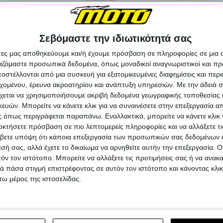
Σεβόμαστε την ιδιωτικότητά σας
άτες μας αποθηκεύουμε και/ή έχουμε πρόσβαση σε πληροφορίες σε μια
ργαζόμαστε προσωπικά δεδομένα, όπως μοναδικοί αναγνωριστικοί και 
στέλλονται από μια συσκευή για εξατομικευμένες διαφημίσεις και περ
εχομένου, έρευνα ακροατηρίου και ανάπτυξη υπηρεσιών.
Με την άδειά σα
χεται να χρησιμοποιήσουμε ακριβή δεδομένα γεωγραφικής τοποθεσίας 
ών. Μπορείτε να κάνετε κλικ για να συναινέσετε στην επεξεργασία απ
 όπως περιγράφεται παραπάνω. Εναλλακτικά, μπορείτε να κάνετε κλικ γ
οκτήσετε πρόσβαση σε πιο λεπτομερείς πληροφορίες και να αλλάξετε τι
βετε υπόψη ότι κάποια επεξεργασία των προσωπικών σας δεδομένων ε
εσή σας, αλλά έχετε το δικαίωμα να αρνηθείτε αυτήν την επεξεργασία. 
τόν τον ιστότοπο. Μπορείτε να αλλάξετε τις προτιμήσεις σας ή να ανακα
 πάσα στιγμή επιστρέφοντας σε αυτόν τον ιστότοπο και κάνοντας κλι
ω μέρος της ιστοσελίδας.
port ο Michael Dunlop, νέο ρεκόρ με 35 νίκες!