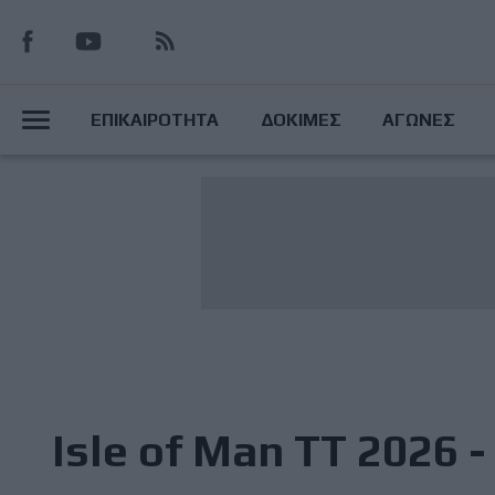
Παράκαμψη
προς
το
Main
κυρίως
ΕΠΙΚΑΙΡΟΤΗΤΑ
ΔΟΚΙΜΕΣ
ΑΓΩΝΕΣ
περιεχόμενο
Menu
Isle of Man TT 2026 