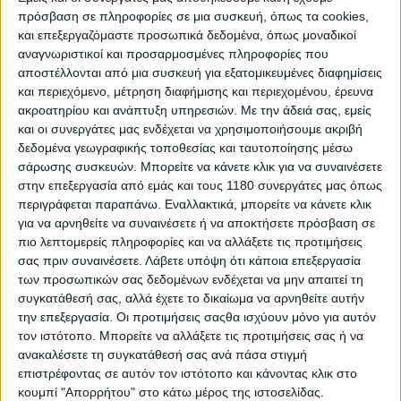
πρόσβαση σε πληροφορίες σε μια συσκευή, όπως τα cookies,
και επεξεργαζόμαστε προσωπικά δεδομένα, όπως μοναδικοί
αναγνωριστικοί και προσαρμοσμένες πληροφορίες που
αποστέλλονται από μια συσκευή για εξατομικευμένες διαφημίσεις
και περιεχόμενο, μέτρηση διαφήμισης και περιεχομένου, έρευνα
Τεύχος Αυγούστου ΚΥΚΛΟΦΟΡΕΙ με διπλή
ακροατηρίου και ανάπτυξη υπηρεσιών.
Με την άδειά σας, εμείς
ΥΠΕΡΠΑΡΑΓΩΓΗ!
και οι συνεργάτες μας ενδέχεται να χρησιμοποιήσουμε ακριβή
δεδομένα γεωγραφικής τοποθεσίας και ταυτοποίησης μέσω
Το Story του φετινού MEGA TEST On-OFF 2024 “το
σάρωσης συσκευών. Μπορείτε να κάνετε κλικ για να συναινέσετε
ΤΕΛΕΥΤΑΙΟ ΣΥΝΟΡΟ” με την διαδρομή και όλα τα
στην επεξεργασία από εμάς και τους 1180 συνεργάτες μας όπως
μέρη της Κροατίας από όπου πέρασαν οι 12 μεγάλες
περιγράφεται παραπάνω. Εναλλακτικά, μπορείτε να κάνετε κλικ
ON-OFF! Η καλύτερη συντροφιά για την παραλία
για να αρνηθείτε να συναινέσετε ή να αποκτήσετε πρόσβαση σε
πιστή στο ραντεβού της όπως κάθε χρόνο, πλούσια
πιο λεπτομερείς πληροφορίες και να αλλάξετε τις προτιμήσεις
και χορταστική με όλες τις λεπτομέρειες από την
σας πριν συναινέσετε.
Λάβετε υπόψη ότι κάποια επεξεργασία
ανανεωμένη παρέα του MEGA TEST!
των προσωπικών σας δεδομένων ενδέχεται να μην απαιτεί τη
Δεν σταματάμε εκεί: Το συγκριτικό που περιμένατε
συγκατάθεσή σας, αλλά έχετε το δικαίωμα να αρνηθείτε αυτήν
με τον τρόπο που το θέλατε, πλήρες και χορταστικό
την επεξεργασία. Οι προτιμήσεις σαςθα ισχύουν μόνο για αυτόν
τον ιστότοπο. Μπορείτε να αλλάξετε τις προτιμήσεις σας ή να
ένα MEGA TEST κανονικό για την μεσαία κατηγορία,
ανακαλέσετε τη συγκατάθεσή σας ανά πάσα στιγμή
όπως το κάνουμε χρόνια τώρα καλύπτοντας έτσι όλο
επιστρέφοντας σε αυτόν τον ιστότοπο και κάνοντας κλικ στο
το φάσμα κυβισμού για τις Adventure μοτοσυκλέτες!
κουμπί "Απορρήτου" στο κάτω μέρος της ιστοσελίδας.
Είχε μείνει μία μικρή γωνιά στο χάρτη των