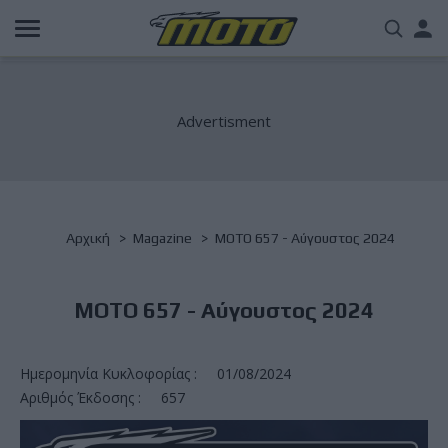
Παράκαμψη
Us
προς
το
acc
κυρίως
περιεχόμενο
me
Breadcrumb
Αρχική
Magazine
MOTO 657 - Αύγουστος 2024
MOTO 657 - Αύγουστος 2024
Ημερομηνία Κυκλοφορίας :
01/08/2024
Αριθμός Έκδοσης :
657