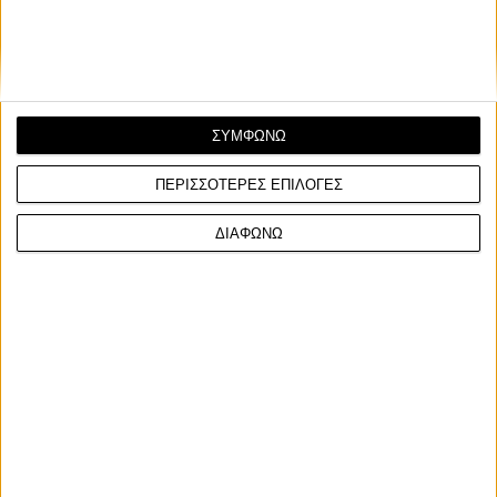
ΣΥΜΦΩΝΩ
ΠΕΡΙΣΣΟΤΕΡΕΣ ΕΠΙΛΟΓΕΣ
ΔΙΑΦΩΝΩ
Αναφορά σε άρθρα:
Ευρωπαϊκό Πρωτάθλημα Alpe Adria, 2ος γύρος: Απόλυτος
κυρίαρχος ο Κωνσταντίνος Μαυρόπουλος στην Ουγγαρία