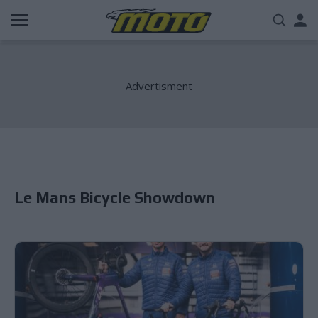
Παράκαμψη
Us
προς
το
acc
κυρίως
περιεχόμενο
me
Le Mans Bicycle Showdown