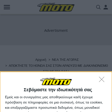
Παράκαμψη
Us
προς
το
acc
κυρίως
περιεχόμενο
me
Breadcrumb
Αρχική
NΕΑ ΤΗΣ ΑΓΟΡΑΣ
ΑΠΟΚΤΗΣΤΕ ΤΟ HONDA ΣΑΣ ΣΤΟΝ ΑΡΑΟΥΖΟ ΜΕ ΔΙΑΚΑΝΟΝΙΣΜΟ
ΣΤΑ ΜΕΤΡΑ ΣΑΣ !
ΑΠΟΚΤΗΣΤΕ ΤΟ HONDA ΣΑΣ ΣΤΟΝ ΑΡΑΟΥΖΟ
Σεβόμαστε την ιδιωτικότητά σας
ΜΕ ΔΙΑΚΑΝΟΝΙΣΜΟ ΣΤΑ ΜΕΤΡΑ ΣΑΣ !
Εμείς και οι συνεργάτες μας αποθηκεύουμε και/ή έχουμε
πρόσβαση σε πληροφορίες σε μια συσκευή, όπως τα cookies,
και επεξεργαζόμαστε προσωπικά δεδομένα, όπως μοναδικοί