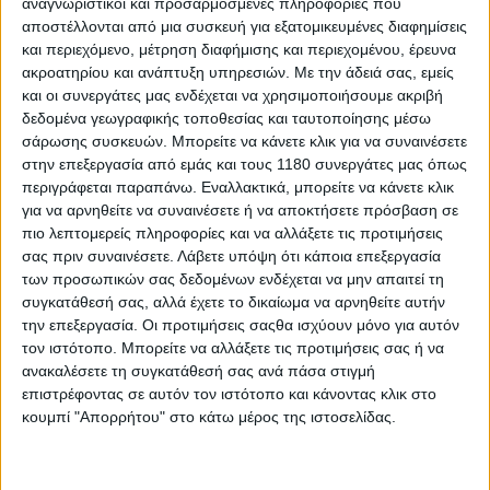
αναγνωριστικοί και προσαρμοσμένες πληροφορίες που
αποστέλλονται από μια συσκευή για εξατομικευμένες διαφημίσεις
και περιεχόμενο, μέτρηση διαφήμισης και περιεχομένου, έρευνα
ακροατηρίου και ανάπτυξη υπηρεσιών.
Με την άδειά σας, εμείς
και οι συνεργάτες μας ενδέχεται να χρησιμοποιήσουμε ακριβή
δεδομένα γεωγραφικής τοποθεσίας και ταυτοποίησης μέσω
σάρωσης συσκευών. Μπορείτε να κάνετε κλικ για να συναινέσετε
στην επεξεργασία από εμάς και τους 1180 συνεργάτες μας όπως
περιγράφεται παραπάνω. Εναλλακτικά, μπορείτε να κάνετε κλικ
για να αρνηθείτε να συναινέσετε ή να αποκτήσετε πρόσβαση σε
πιο λεπτομερείς πληροφορίες και να αλλάξετε τις προτιμήσεις
σας πριν συναινέσετε.
Λάβετε υπόψη ότι κάποια επεξεργασία
των προσωπικών σας δεδομένων ενδέχεται να μην απαιτεί τη
ΑΠΟΚΤΗΣΤΕ ΣΗΜΕΡΑ ΤΟ ΝΧ 500 ΣΕ ΝΕΑ
συγκατάθεσή σας, αλλά έχετε το δικαίωμα να αρνηθείτε αυτήν
ΑΣΥΝΑΓΩΝΙΣΤΗ ΤΙΜΗ !
την επεξεργασία. Οι προτιμήσεις σαςθα ισχύουν μόνο για αυτόν
τον ιστότοπο. Μπορείτε να αλλάξετε τις προτιμήσεις σας ή να
Η ιαπωνική εταιρεία διαθέτει στην γκάμα της εξαιρετικά
ανακαλέσετε τη συγκατάθεσή σας ανά πάσα στιγμή
επιστρέφοντας σε αυτόν τον ιστότοπο και κάνοντας κλικ στο
μοντέλα για την ελληνική αγορά. Επισκεφτείτε σήμερα
κουμπί "Απορρήτου" στο κάτω μέρος της ιστοσελίδας.
την κάθετη μονάδα Honda Αραούζος και δείτε από
κοντά όλα τα μοντέλα του Ιάπωνα κατασκευαστή,
ενημερωθείτε λεπτομερώς και αποκτήστε αυτό που