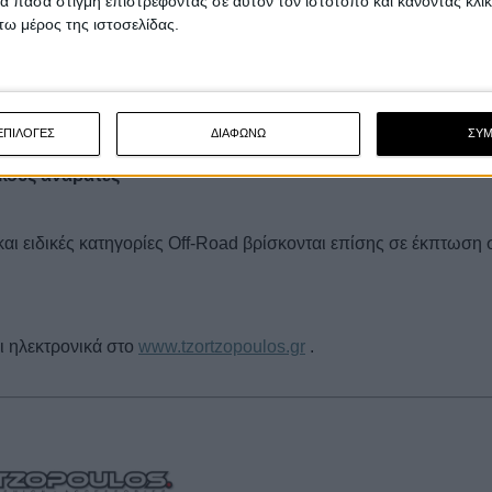
 πάσα στιγμή επιστρέφοντας σε αυτόν τον ιστότοπο και κάνοντας κλι
ω μέρος της ιστοσελίδας.
οσφορές με αξεσουάρ όπως ιμάντες, δίχτυα, καλύμματα, κουκο
αι εξαρτήματα, όλα σε μειωμένες τιμές.
ΕΠΙΛΟΓΕΣ
ΔΙΑΦΩΝΩ
ΣΥ
κούς αναβάτες
και ειδικές κατηγορίες Off-Road βρίσκονται επίσης σε έκπτωση 
ι ηλεκτρονικά στο
www.tzortzopoulos.gr
.