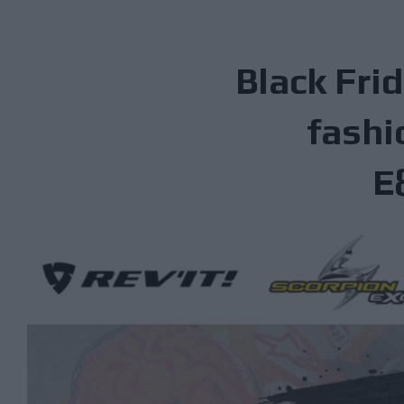
Black Fri
fashi
Ε