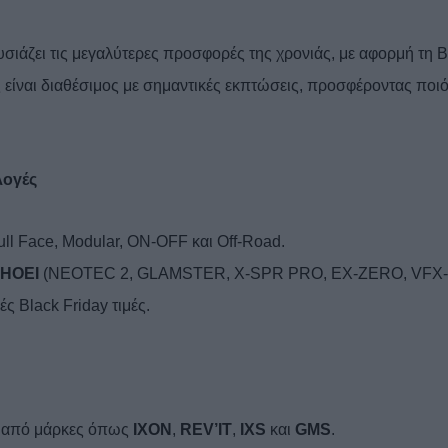
ιάζει τις μεγαλύτερες προσφορές της χρονιάς, με αφορμή τη B
 είναι διαθέσιμος με σημαντικές εκπτώσεις, προσφέροντας ποιό
.
λογές
ll Face, Modular, ON-OFF και Off-Road.
HOEI
(NEOTEC 2, GLAMSTER, X-SPR PRO, EX-ZERO, VFX-
ς Black Friday τιμές.
ς από μάρκες όπως
IXON
,
REV’IT
,
IXS
και
GMS
.