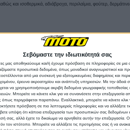
καθώς και ισοθερμικά, αδιάβροχα, περιλαίμια, φούτερ, δερμάτιν
n, Touring, Off-Road και Casual από μάρκες όπως
SIDI
,
FALCO
,
Σεβόμαστε την ιδιωτικότητά σας
. Όλα τα είδη υπόδησης συμμετέχουν στις Black Friday προσφο
άτες μας αποθηκεύουμε και/ή έχουμε πρόσβαση σε πληροφορίες σε μια
ργαζόμαστε προσωπικά δεδομένα, όπως μοναδικοί αναγνωριστικοί και 
στέλλονται από μια συσκευή για εξατομικευμένες διαφημίσεις και περ
ις
εχομένου, έρευνα ακροατηρίου και ανάπτυξη υπηρεσιών.
Με την άδειά σα
χεται να χρησιμοποιήσουμε ακριβή δεδομένα γεωγραφικής τοποθεσίας 
ών. Μπορείτε να κάνετε κλικ για να συναινέσετε στην επεξεργασία απ
 αερόσακοι, καθώς και κορυφαίος off-road εξοπλισμός από
LEA
 όπως περιγράφεται παραπάνω. Εναλλακτικά, μπορείτε να κάνετε κλικ γ
τζόπουλο.
οκτήσετε πρόσβαση σε πιο λεπτομερείς πληροφορίες και να αλλάξετε τι
βετε υπόψη ότι κάποια επεξεργασία των προσωπικών σας δεδομένων ε
εσή σας, αλλά έχετε το δικαίωμα να αρνηθείτε αυτήν την επεξεργασία. 
χή
τόν τον ιστότοπο. Μπορείτε να αλλάξετε τις προτιμήσεις σας ή να ανακα