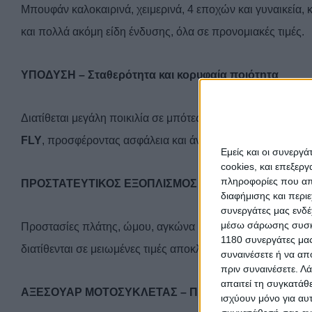
Μπουφάν καλοκαιρινά, χειμερινά, 4 εποχών και γυναικεία, 
και πολλά ακόμη είδη ένδυσης, όλα σε προνομιακές τιμές.
ΥΠΟΔΥΣΗ – Σταθερότητα και κορυφαία ποιότητα
Διατίθεται μεγάλη ποικιλία σε μπότες και παπούτσια Urba
FLY
, προσφέροντας ασφάλεια και άνεση σε κάθε διαδρομή
Εμείς και οι συνεργ
cookies, και επεξε
πληροφορίες που απο
ΠΡΟΣΤΑΤΕΥΤΙΚΟΣ ΕΞΟΠΛΙΣΜΟΣ – Εξειδικευμένες λύσε
διαφήμισης και περι
συνεργάτες μας ενδέ
μέσω σάρωσης συσκευ
Προστασίες πλάτης, ώμου, αγκώνα και γονάτου, γιλέκα και
1180 συνεργάτες μας
διατίθενται σε μειωμένες τιμές αποκλειστικά από τον Τζωρ
συναινέσετε ή να απ
πριν συναινέσετε.
Λά
απαιτεί τη συγκατάθ
ΑΞΕΣΟΥΑΡ ΜΟΤΟΣΥΚΛΕΤΑΣ – Πρακτικότητα και αντο
ισχύουν μόνο για αυ