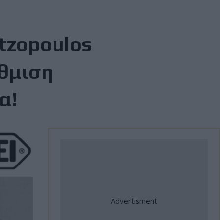
rtzopoulos
άθμιση
α!