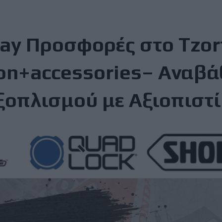
day Προσφορές στο Tzo
on+accessories– Αναβ
ξοπλισμού με Αξιοπιστί