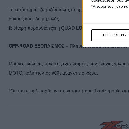
συγκατάθεσή σας ανά
"Απορρήτου" στο κάτ
Το κατάστημα Τζωρτζόπουλος συμμετέχει δυναμικά στις πρ
σάκους και είδη μηχανής.
Ιδιαίτερη παρουσία έχει η
QUAD LOCK
με βάσεις κινητού κ
ΠΕΡΙΣΣΟΤΕΡΕΣ 
OFF-ROAD ΕΞΟΠΛΙΣΜΟΣ – Πλήρης γκάμα για απαιτητι
Μάσκες, κολάρα, παιδικός εξοπλισμός, παντελόνια, γάντια 
ΜΟΤΟ, καλύπτοντας κάθε ανάγκη για χώμα.
*Οι προσφορές ισχύουν στα καταστήματα Tzortzopoulos κα