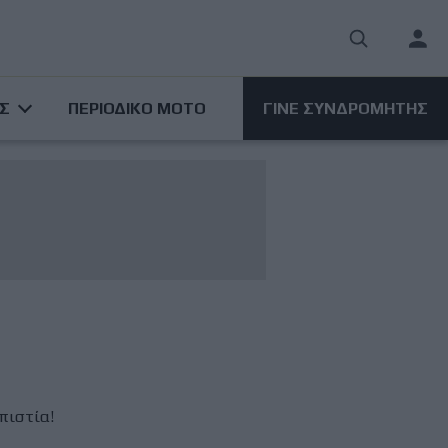
User
acco
ΑΣ
ΠΕΡΙΟΔΙΚΟ ΜΟΤΟ
ΓΙΝΕ ΣΥΝΔΡΟΜΗΤΗΣ
men
πιστία!