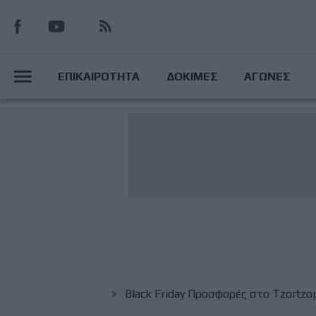
Παράκαμψη
προς
το
Main
κυρίως
ΕΠΙΚΑΙΡΟΤΗΤΑ
ΔΟΚΙΜΕΣ
ΑΓΩΝΕΣ
περιεχόμενο
Menu
Breadcrumb
Black Friday Προσφορές στο Tzortzo