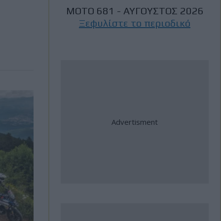
MotoGP: Ξεκίνημα και το 2027
MOTO 681 - ΑΥΓΟΥΣΤΟΣ 2026
από την Ταϊλάνδη με τη νέα
Ξεφυλίστε το περιοδικό
εποχή κανονισμών
31 Ιούλιος, 2026
Yamaha Tracer 9 GT – Πολυτελής
τουρισμός στη Μέση Γη
31 Ιούλιος, 2026
Romaniacs: Τρίτος ο Κουζής την
3η μέρα, δύο θέσεις πάνω από
τον παγκόσμιο πρωταθλητή
Sam Sunderland!
31 Ιούλιος, 2026