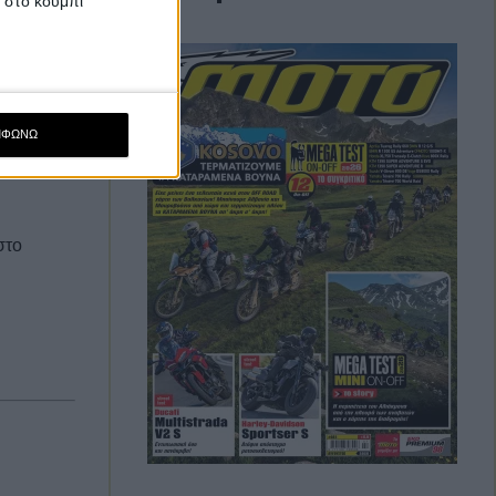
κ στο κουμπί
της σεζόν – Η απάντηση του
ύλες,
Ισπανού
3 Αύγουστος, 2026
ΜΦΩΝΩ
Romaniacs: Τελικά
αποτελέσματα ανά κατηγορία –
Τι θέσεις πήραν οι Έλληνες
[Photos]
στο
31 Ιούλιος, 2026
Δοκιμή - Harley Davidson Pan
America 1250 ST - Σε δρόμο δικό
της
31 Ιούλιος, 2026