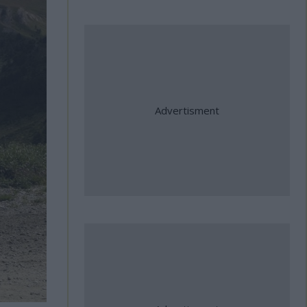
31 Ιούλιος, 2026
Yamaha Tracer 9 GT – Πολυτελής
τουρισμός στη Μέση Γη
31 Ιούλιος, 2026
Romaniacs: Τρίτος ο Κουζής την
3η μέρα, δύο θέσεις πάνω από
τον παγκόσμιο πρωταθλητή
Sam Sunderland!
31 Ιούλιος, 2026
Jorge Martin: "Η Aprilia θα κάνει
τα πάντα για να κερδίσω τον
τίτλο"