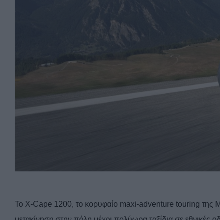
Το X-Cape 1200, το κορυφαίο maxi-adventure touring της M
μετακίνηση στην πόλη μέχρι πολύωρα ταξίδια σε εθνικές οδο