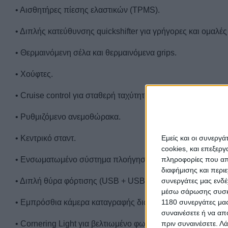
• Αισθητήρες πίεσης ελαστικών (
TPMS
).
• Διπλής κατεύθυνσης
quickshifter
για γρήγορες και ομαλές
• Θερμαινόμενη σέλα και θερμαινόμενα grips.
• Χούφτες.
• Cruise control για σταθερή ταχύτητα σε μεγάλα ταξίδια.
• Ρυθμιζόμενο ανεμοθώρακα.
• Κεντρικό σταντ.
Εμείς και οι συνεργ
cookies, και επεξε
• Ενσωματωμένο σύστημα πλοήγησης με πληροφορίες σε 
πληροφορίες που απο
διαφήμισης και περι
• Διπλή θύρα φόρτισης (USB + USB-C).
συνεργάτες μας ενδέ
μέσω σάρωσης συσκευ
• Εμπρόσθια κάμερα καταγραφής διαδρομής.
1180 συνεργάτες μας
συναινέσετε ή να απ
• Cornering Light για βελτιωμένο φωτισμό σε στροφές.
πριν συναινέσετε.
Λά