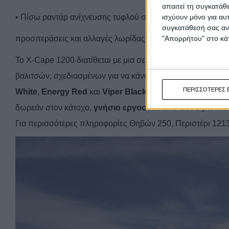
απαιτεί τη συγκατάθ
• Πίσω ραντάρ ανίχνευσης τυφλού σημείου για αυξημένη α
ισχύουν μόνο για αυ
συγκατάθεσή σας ανά
προσπεράσεις και αλλαγές λωρίδας.
"Απορρήτου" στο κάτ
Το X-Cape 1200 διατίθεται με μια σειρά από γνήσια αξεσο
βαλιτσών, σχεδιασμένων για να κάνουν κάθε ταξίδι μια μο
ΠΕΡΙΣΣΟΤΕΡΕΣ 
White
,
Energy Red
και
Viper Black
στην τιμή των
€13,99
δωρεάν στον κάτοχο,
γνήσιο εργοστασιακό σετ 3 βαλιτ
Για περισσότερες πληροφορίες Θηβών 250, Περιστέρι 1213