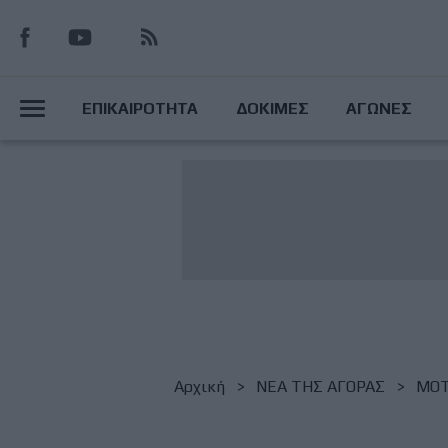
Παράκαμψη
προς
το
Main
κυρίως
ΕΠΙΚΑΙΡΟΤΗΤΑ
ΔΟΚΙΜΕΣ
ΑΓΩΝΕΣ
περιεχόμενο
Menu
Breadcrumb
Αρχική
NΕΑ ΤΗΣ ΑΓΟΡΑΣ
MOTO