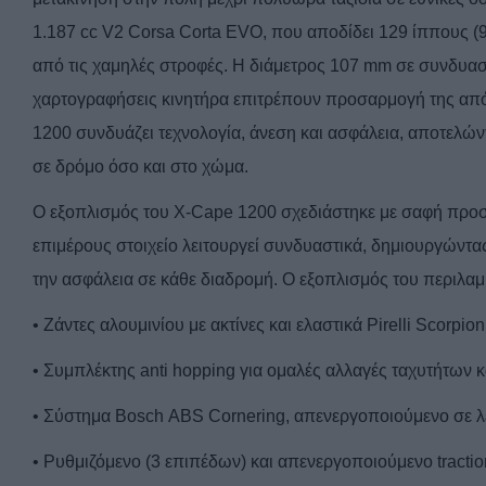
1.187 cc V2 Corsa Corta EVO, που αποδίδει 129 ίππους (9
από τις χαμηλές στροφές. Η διάμετρος 107 mm σε συνδυα
χαρτογραφήσεις κινητήρα επιτρέπουν προσαρμογή της απ
1200 συνδυάζει τεχνολογία, άνεση και ασφάλεια, αποτελώντ
σε δρόμο όσο και στο χώμα.
Ο εξοπλισμός του X-Cape 1200 σχεδιάστηκε με σαφή προσα
επιμέρους στοιχείο λειτουργεί συνδυαστικά, δημιουργώντα
την ασφάλεια σε κάθε διαδρομή. Ο εξοπλισμός του περιλαμ
• Ζάντες αλουμινίου με ακτίνες και ελαστικά
Pirelli
Scorpion
• Συμπλέκτης
anti
hopping
για ομαλές αλλαγές ταχυτήτων 
• Σύστημα
Bosch
ABS
Cornering
, απενεργοποιούμενο σε λ
• Ρυθμιζόμενο (3 επιπέδων) και απενεργοποιούμενο
tracti