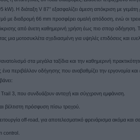
5 kW). Η διάταξη V 87° εξασφαλίζει άμεση απόκριση με γεμάτη
σμό με διαδρομή 66 mm προσφέρει ομαλή απόδοση, ενώ οι τρει
όκρισης από άνετη καθημερινή χρήση έως πιο σπορ οδήγηση. 
ας μια μοτοσυκλέτα σχεδιασμένη για υψηλές επιδόσεις και ευελ
νατολισμό στα μεγάλα ταξίδια και την καθημερινή πρακτικότητ
ς ένα περιβάλλον οδήγησης που αναβαθμίζει την εργονομία και 
βάνει:
Trail
3, που συνδυάζουν αντοχή και σύγχρονη εμφάνιση.
και βέλτιστη πρόσφυση πίσω τροχού.
ειτουργία
off
-
road
, για αποτελεσματικό φρενάρισμα ακόμα και σε
on
control
.