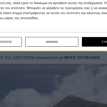
εσή σας, αλλά έχετε το δικαίωμα να αρνηθείτε αυτήν την επεξεργασία. 
σφάλεια σε
τόν τον ιστότοπο. Μπορείτε να αλλάξετε τις προτιμήσεις σας ή να ανακα
 πάσα στιγμή επιστρέφοντας σε αυτόν τον ιστότοπο και κάνοντας κλι
ω μέρος της ιστοσελίδας.
υάρ Moto Morini, συμπεριλαμβανομένου ενός πρακτικού σετ ταξι
ναδική εμπειρία, χωρίς συμβιβασμούς. Διαθέσιμο σε 3 χρώματα:
ΕΠΙΛΟΓΕΣ
ΔΙΑΦΩΝΩ
ΣΥ
0
και για
επιβεβαιωμένες εξοφλήσεις έως 30/04/2026
θα παραδ
σών αλουμινίου
, εντός 90 ημερών από την παραλαβή της μοτοσ
3, Τηλ: 2105739298 motoxouhellis.gr
ΜΟΤΟ ΞΟΥΧΕΛΛΗΣ