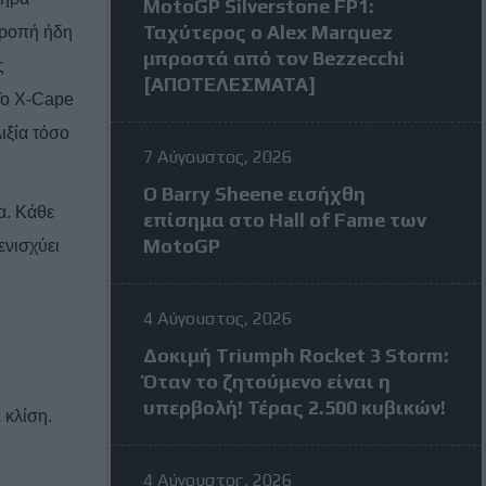
MotoGP Silverstone FP1:
Ταχύτερος ο Alex Marquez
 ροπή ήδη
μπροστά από τον Bezzecchi
ς
[ΑΠΟΤΕΛΕΣΜΑΤΑ]
Το
X
-
Cape
ιξία τόσο
7 Αύγουστος, 2026
Ο Barry Sheene εισήχθη
α. Κάθε
επίσημα στο Hall of Fame των
MotoGP
ενισχύει
4 Αύγουστος, 2026
Δοκιμή Triumph Rocket 3 Storm:
Όταν το ζητούμενο είναι η
υπερβολή! Τέρας 2.500 κυβικών!
 κλίση.
4 Αύγουστος, 2026