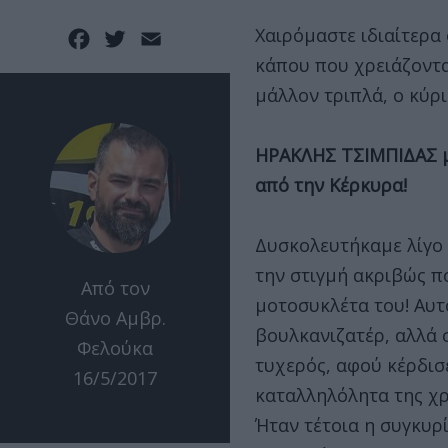
Χαιρόμαστε ιδιαίτερα
Facebook
Twitter
Email
κάπου που χρειάζοντα
μάλλον τριπλά, ο κύρι
ΗΡΑΚΛΗΣ ΤΣΙΜΠΙΔΑΣ με
από την Κέρκυρα!
Δυσκολευτήκαμε λίγο
την στιγμή ακριβώς π
Από τον
μοτοσυκλέτα του! Αυτ
Θάνο Αμβρ.
βουλκανιζατέρ, αλλά 
Φελούκα
τυχερός, αφού κέρδισ
16/5/2017
καταλληλόλητα της χρο
Ήταν τέτοια η συγκυρ