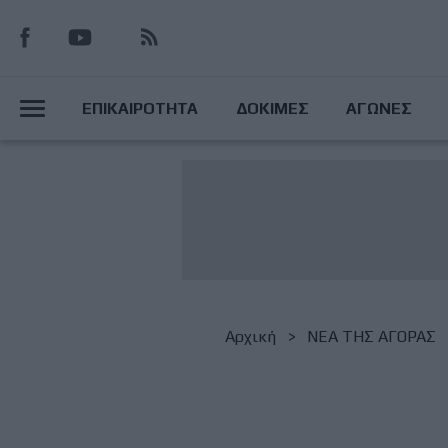
Παράκαμψη
προς
το
Main
κυρίως
ΕΠΙΚΑΙΡΟΤΗΤΑ
ΔΟΚΙΜΕΣ
ΑΓΩΝΕΣ
περιεχόμενο
Menu
Breadcrumb
Αρχική
NΕΑ ΤΗΣ ΑΓΟΡΑΣ