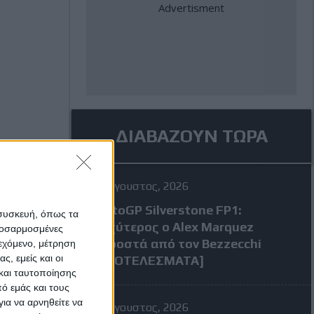
ΔΙΑΒΑΖΟΥΝ ΤΩΡΑ
7 Αύγουστος, 2026
MotoGP Silverstone FP1:
 συσκευή, όπως τα
Ταχύτερος ο Alex Marquez
προσαρμοσμένες
μπροστά από τον Bezzecchi
ιεχόμενο, μέτρηση
ς, εμείς και οι
[ΑΠΟΤΕΛΕΣΜΑΤΑ]
και ταυτοποίησης
ό εμάς και τους
ια να αρνηθείτε να
7 Αύγουστος, 2026