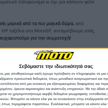
αγματικό τηλεφώνημα κι όχι για κάποιον φίλο
ει μερικά από τα πιο μαγικά δώρα,
από
 VIP ταξίδια στα MotoGP, ανταμείβουμε εσάς,
ευχαριστούμε για την συμμετοχή!
ού του Test Ride Event!
Σεβόμαστε την ιδιωτικότητά σας
άτες μας αποθηκεύουμε και/ή έχουμε πρόσβαση σε πληροφορίες σε μια
ργαζόμαστε προσωπικά δεδομένα, όπως μοναδικοί αναγνωριστικοί και 
στέλλονται από μια συσκευή για εξατομικευμένες διαφημίσεις και περ
εχομένου, έρευνα ακροατηρίου και ανάπτυξη υπηρεσιών.
Με την άδειά σα
χεται να χρησιμοποιήσουμε ακριβή δεδομένα γεωγραφικής τοποθεσίας 
ών. Μπορείτε να κάνετε κλικ για να συναινέσετε στην επεξεργασία απ
 όπως περιγράφεται παραπάνω. Εναλλακτικά, μπορείτε να κάνετε κλικ γ