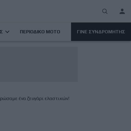
User
acco
ΑΣ
ΠΕΡΙΟΔΙΚΟ ΜΟΤΟ
ΓΙΝΕ ΣΥΝΔΡΟΜΗΤΗΣ
men
ηρώσαμε ένα ζευγάρι ελαστικών!