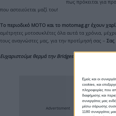
πως πρόκειται για πρ
που αστειεύεται μαζί του!
Το περιοδικό MOTO και το motomag.gr έχουν χαρίσ
αμέτρητες μοτοσυκλέτες όλα αυτά τα χρόνια, μέχρι
τους αναγνώστες μας, για την προτίμησή σας –
Σας 
Ευχαριστούμε θερμά την Bridgestone, μεγάλου χορηγ
Εμείς και οι συνεργ
cookies, και επεξε
πληροφορίες που απο
διαφήμισης και περι
συνεργάτες μας ενδέ
μέσω σάρωσης συσκευ
1180 συνεργάτες μας