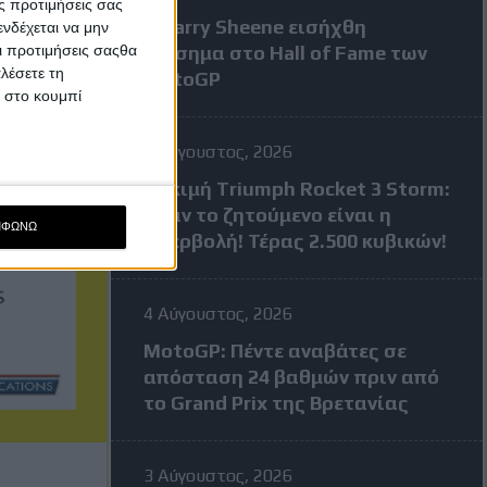
ς προτιμήσεις σας
Ο Barry Sheene εισήχθη
νδέχεται να μην
Οι προτιμήσεις σαςθα
επίσημα στο Hall of Fame των
λέσετε τη
MotoGP
κ στο κουμπί
4 Αύγουστος, 2026
Δοκιμή Triumph Rocket 3 Storm:
Όταν το ζητούμενο είναι η
ΜΦΩΝΩ
υπερβολή! Τέρας 2.500 κυβικών!
4 Αύγουστος, 2026
MotoGP: Πέντε αναβάτες σε
απόσταση 24 βαθμών πριν από
το Grand Prix της Βρετανίας
3 Αύγουστος, 2026