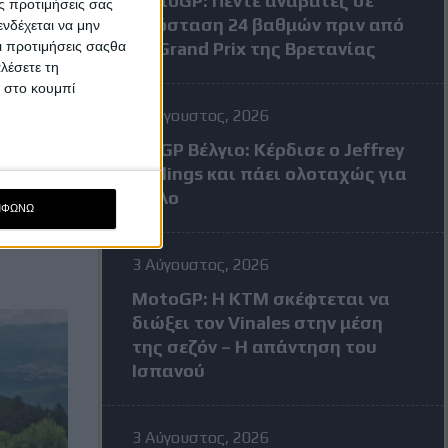
MotoGP: Πέντε αναβάτες σε
ς προτιμήσεις σας
απόσταση 24 βαθμών πριν από
νδέχεται να μην
Οι προτιμήσεις σαςθα
το Grand Prix της Βρετανίας
λέσετε τη
κ στο κουμπί
3 Αύγουστος, 2026
MXGP Βέλγιο: Κέρδισε ο Jeffrey
Herlings και πάει ολοταχώς για
τίτλο
ΜΦΩΝΩ
3 Αύγουστος, 2026
MotoGP: Η KTM σκέφτεται να
διώξει τον Vinales στην μέση
της σεζόν – Η απάντηση του
Ισπανού
3 Αύγουστος, 2026