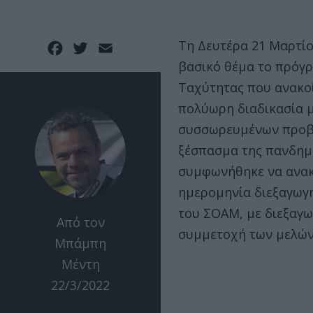
Τη Δευτέρα 21 Μαρτί
Facebook
Twitter
Email
βασικό θέμα το πρόγ
Ταχύτητας που ανακο
πολύωρη διαδικασία μ
συσσωρευμένων προβλ
ξέσπασμα της πανδημί
συμφωνήθηκε να ανακ
ημερομηνία διεξαγωγή
του ΣΟΑΜ, με διεξαγ
Από τον
συμμετοχή των μελών
Μπάμπη
Μέντη
22/3/2022