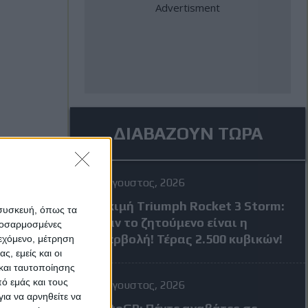
ΔΙΑΒΑΖΟΥΝ ΤΩΡΑ
4 Αύγουστος, 2026
Δοκιμή Triumph Rocket 3 Storm:
 συσκευή, όπως τα
Όταν το ζητούμενο είναι η
προσαρμοσμένες
υπερβολή! Τέρας 2.500 κυβικών!
ιεχόμενο, μέτρηση
ς, εμείς και οι
και ταυτοποίησης
ό εμάς και τους
4 Αύγουστος, 2026
ια να αρνηθείτε να