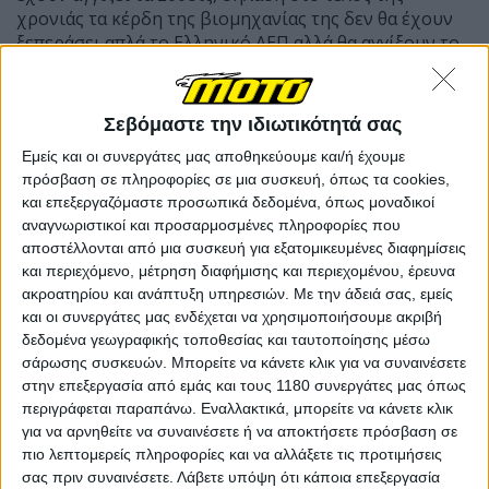
χρονιάς τα κέρδη της βιομηχανίας της δεν θα έχουν
ξεπεράσει απλά το Ελληνικό ΑΕΠ αλλά θα αγγίξουν το
σύνολο των χωρών των Βαλκανίων
συμπεριλαμβανομένης της Ρουμανίας που έχει το
υψηλότερο στην ευρύτερη γειτονιά.
Σεβόμαστε την ιδιωτικότητά σας
Εμείς και οι συνεργάτες μας αποθηκεύουμε και/ή έχουμε
πρόσβαση σε πληροφορίες σε μια συσκευή, όπως τα cookies,
και επεξεργαζόμαστε προσωπικά δεδομένα, όπως μοναδικοί
αναγνωριστικοί και προσαρμοσμένες πληροφορίες που
αποστέλλονται από μια συσκευή για εξατομικευμένες διαφημίσεις
και περιεχόμενο, μέτρηση διαφήμισης και περιεχομένου, έρευνα
ακροατηρίου και ανάπτυξη υπηρεσιών.
Με την άδειά σας, εμείς
και οι συνεργάτες μας ενδέχεται να χρησιμοποιήσουμε ακριβή
δεδομένα γεωγραφικής τοποθεσίας και ταυτοποίησης μέσω
σάρωσης συσκευών. Μπορείτε να κάνετε κλικ για να συναινέσετε
στην επεξεργασία από εμάς και τους 1180 συνεργάτες μας όπως
περιγράφεται παραπάνω. Εναλλακτικά, μπορείτε να κάνετε κλικ
για να αρνηθείτε να συναινέσετε ή να αποκτήσετε πρόσβαση σε
πιο λεπτομερείς πληροφορίες και να αλλάξετε τις προτιμήσεις
σας πριν συναινέσετε.
Λάβετε υπόψη ότι κάποια επεξεργασία