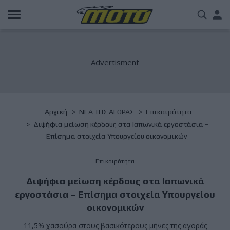
Παράκαμψη
Us
προς
το
acc
κυρίως
περιεχόμενο
me
Breadcrumb
Αρχική
NΕΑ ΤΗΣ ΑΓΟΡΑΣ
Επικαιρότητα
Διψήφια μείωση κέρδους στα Ιαπωνικά εργοστάσια –
Επίσημα στοιχεία Υπουργείου οικονομικών
Επικαιρότητα
Διψήφια μείωση κέρδους στα Ιαπωνικά
εργοστάσια – Επίσημα στοιχεία Υπουργείου
οικονομικών
11,5% χασούρα στους βασικότερους μήνες της αγοράς