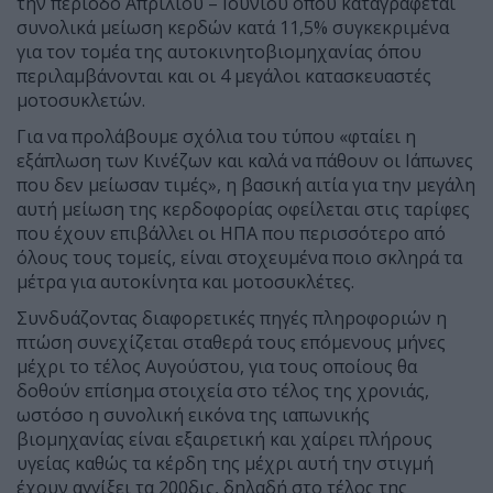
την περίοδο Απριλίου – Ιουνίου όπου καταγράφεται
συνολικά μείωση κερδών κατά 11,5% συγκεκριμένα
για τον τομέα της αυτοκινητοβιομηχανίας όπου
περιλαμβάνονται και οι 4 μεγάλοι κατασκευαστές
μοτοσυκλετών.
Για να προλάβουμε σχόλια του τύπου «φταίει η
εξάπλωση των Κινέζων και καλά να πάθουν οι Ιάπωνες
που δεν μείωσαν τιμές», η βασική αιτία για την μεγάλη
αυτή μείωση της κερδοφορίας οφείλεται στις ταρίφες
που έχουν επιβάλλει οι ΗΠΑ που περισσότερο από
όλους τους τομείς, είναι στοχευμένα ποιο σκληρά τα
μέτρα για αυτοκίνητα και μοτοσυκλέτες.
Συνδυάζοντας διαφορετικές πηγές πληροφοριών η
πτώση συνεχίζεται σταθερά τους επόμενους μήνες
μέχρι το τέλος Αυγούστου, για τους οποίους θα
δοθούν επίσημα στοιχεία στο τέλος της χρονιάς,
ωστόσο η συνολική εικόνα της ιαπωνικής
βιομηχανίας είναι εξαιρετική και χαίρει πλήρους
υγείας καθώς τα κέρδη της μέχρι αυτή την στιγμή
έχουν αγγίξει τα 200δις, δηλαδή στο τέλος της