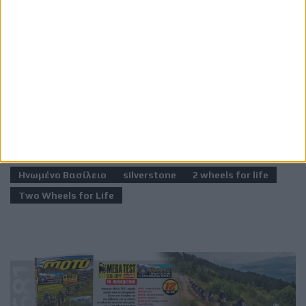
σε υπηρεσίες υγείας.
Ετικέτες
Βρετανία
Μ. Βρετανία
Αγγλία
Ηνωμένο Βασίλειο
silverstone
2 wheels for life
Two Wheels for Life