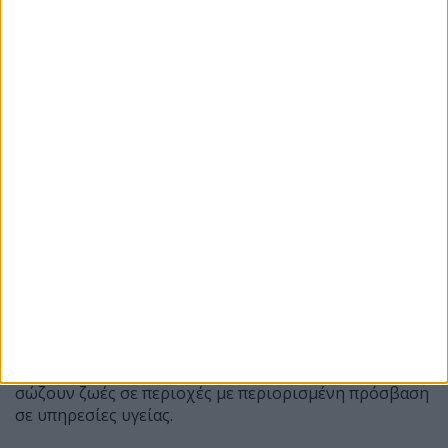
Φιλανθρωπική δημοπρασία: 16:40-19:00
Συναυλία του James Toseland στις 20:00
Κυριακή 9 Αυγούστου
Αγώνας MotoGP στις 13:00
Κλείσιμο των εκδηλώσεων με συναυλία των Rick
Parfitt JNR Band στις 17:30
Το GP of Champions αποτελεί μία από τις
σημαντικότερες παράλληλες εκδηλώσεις του
βρετανικού Grand Prix, αποδεικνύοντας ότι ο κόσμος
των MotoGP μπορεί να συνδυάζει το θέαμα με την
κοινωνική προσφορά, χρηματοδοτώντας δράσεις που
σώζουν ζωές σε περιοχές με περιορισμένη πρόσβαση
σε υπηρεσίες υγείας.