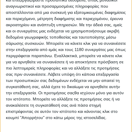
και επεξεργαζόμαστε προσωπικά δεδομένα, όπως μοναδικοί
αναγνωριστικοί και προσαρμοσμένες πληροφορίες που
αποστέλλονται από μια συσκευή για εξατομικευμένες διαφημίσεις
και περιεχόμενο, μέτρηση διαφήμισης και περιεχομένου, έρευνα
ακροατηρίου και ανάπτυξη υπηρεσιών.
Με την άδειά σας, εμείς
και οι συνεργάτες μας ενδέχεται να χρησιμοποιήσουμε ακριβή
δεδομένα γεωγραφικής τοποθεσίας και ταυτοποίησης μέσω
σάρωσης συσκευών. Μπορείτε να κάνετε κλικ για να συναινέσετε
στην επεξεργασία από εμάς και τους 1180 συνεργάτες μας όπως
περιγράφεται παραπάνω. Εναλλακτικά, μπορείτε να κάνετε κλικ
για να αρνηθείτε να συναινέσετε ή να αποκτήσετε πρόσβαση σε
πιο λεπτομερείς πληροφορίες και να αλλάξετε τις προτιμήσεις
σας πριν συναινέσετε.
Λάβετε υπόψη ότι κάποια επεξεργασία
των προσωπικών σας δεδομένων ενδέχεται να μην απαιτεί τη
συγκατάθεσή σας, αλλά έχετε το δικαίωμα να αρνηθείτε αυτήν
την επεξεργασία. Οι προτιμήσεις σαςθα ισχύουν μόνο για αυτόν
τον ιστότοπο. Μπορείτε να αλλάξετε τις προτιμήσεις σας ή να
ανακαλέσετε τη συγκατάθεσή σας ανά πάσα στιγμή
Τόσο ο Martin όσο και η ομάδα του θεωρούν πως ο
επιστρέφοντας σε αυτόν τον ιστότοπο και κάνοντας κλικ στο
κλέφτης γνώριζε καλά τον χώρο και τις εγκαταστάσεις
κουμπί "Απορρήτου" στο κάτω μέρος της ιστοσελίδας.
της πίστας. Όπως ανέφερε πηγή κοντά στον Ισπανό,
“ήξεραν τι έψαχναν, γιατί άφησαν πίσω άλλα