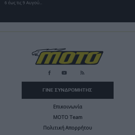
6 έως τις 9 Αυγού...
Επικαιρότητα
Ξανά χωρίς πινακίδες κυκλοφορίας -
Κυβερνητικές ολιγωρίες παγιώνουν το
πρόβλημα
Επιβεβαιώνεται η πρόβλεψη του MOTO -Στον "πάγο" οι
παραδόσεις οχημάτων