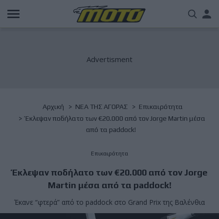
Παράκαμψη
Us
προς
το
acc
κυρίως
περιεχόμενο
me
Breadcrumb
Αρχική
NΕΑ ΤΗΣ ΑΓΟΡΑΣ
Επικαιρότητα
Έκλεψαν ποδήλατο των €20.000 από τον Jorge Martin μέσα
από τα paddock!
Επικαιρότητα
Έκλεψαν ποδήλατο των €20.000 από τον Jorge
Martin μέσα από τα paddock!
Έκανε “φτερά” από το paddock στο Grand Prix της Βαλένθια