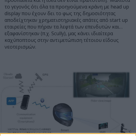
το γεγονός ότι όλα τα προηγούμενα κράνη με head up
display που έχουν δει το φως της δημοσιότητας
αποδείχτηκαν χρηματιστηριακές απάτες από start up
εταιρείες που πήραν τα λεφτά των επενδυτών και…
εξαφανίστηκαν (π.χ. Scully), μας κάνει ιδιαίτερα
καχύποπτους στην αντιμετώπιση τέτοιου είδους
νεοτερισμών.