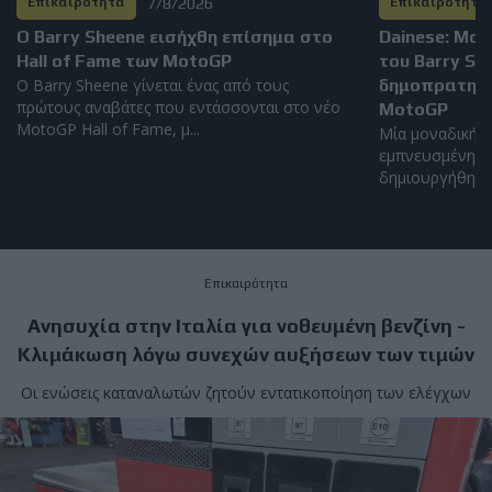
7/8/2026
Επικαιρότητα
Επικαιρότητα
Ο Barry Sheene εισήχθη επίσημα στο
Dainese: Μο
Hall of Fame των MotoGP
του Barry S
Ο Barry Sheene γίνεται ένας από τους
δημοπρατηθεί
πρώτους αναβάτες που εντάσσονται στο νέο
MotoGP
MotoGP Hall of Fame, μ...
Μία μοναδική α
εμπνευσμένη απ
δημιουργήθηκε α
Επικαιρότητα
Ανησυχία στην Ιταλία για νοθευμένη βενζίνη -
Κλιμάκωση λόγω συνεχών αυξήσεων των τιμών
Οι ενώσεις καταναλωτών ζητούν εντατικοποίηση των ελέγχων