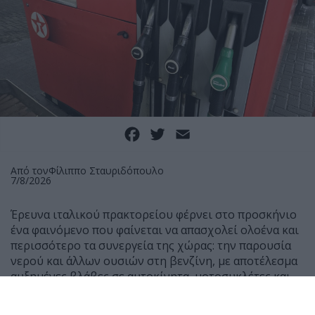
Facebook
Twitter
Email
Από τον
Φίλιππο Σταυριδόπουλο
7/8/2026
Έρευνα ιταλικού πρακτορείου φέρνει στο προσκήνιο
ένα φαινόμενο που φαίνεται να απασχολεί ολοένα και
περισσότερο τα συνεργεία της χώρας: την παρουσία
νερού και άλλων ουσιών στη βενζίνη, με αποτέλεσμα
αυξημένες βλάβες σε αυτοκίνητα, μοτοσυκλέτες και
scooter.