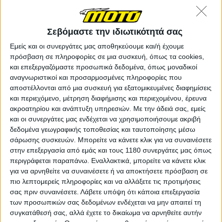
Σεβόμαστε την ιδιωτικότητά σας
Όμως εδώ δεν έχουμε δύο start up εταιρείες που
Εμείς και οι συνεργάτες μας αποθηκεύουμε και/ή έχουμε
ψάχνουν για επενδυτές. Η NS West είναι μια
πρόσβαση σε πληροφορίες σε μια συσκευή, όπως τα cookies,
καταξιωμένη ιαπωνική εταιρεία που προμηθεύει
και επεξεργαζόμαστε προσωπικά δεδομένα, όπως μοναδικοί
όργανα στις αυτοκινητοβιομηχανίες της Ιαπωνίας και
αναγνωριστικοί και προσαρμοσμένες πληροφορίες που
φυσικά έχει αναπτύξει την αντίστοιχη τεχνολογία
αποστέλλονται από μια συσκευή για εξατομικευμένες διαφημίσεις
HUD για τα αυτοκίνητα. Για την Shoei φυσικά δεν
και περιεχόμενο, μέτρηση διαφήμισης και περιεχομένου, έρευνα
χρειάζεται να κάνουμε συστάσεις, καθώς έχει ηγετική
ακροατηρίου και ανάπτυξη υπηρεσιών.
Με την άδειά σας, εμείς
θέση σε παγκόσμιο επίπεδο στα premium κράνη. Όταν
και οι συνεργάτες μας ενδέχεται να χρησιμοποιήσουμε ακριβή
λοιπόν δύο τόσο μεγάλες και σοβαρές εταιρείες
δεδομένα γεωγραφικής τοποθεσίας και ταυτοποίησης μέσω
συνεργάζονται για την δημιουργία ενός κράνους με
σάρωσης συσκευών. Μπορείτε να κάνετε κλικ για να συναινέσετε
ενσωματωμένο HUD, μπορούμε να ελπίζουμε για ένα
στην επεξεργασία από εμάς και τους 1180 συνεργάτες μας όπως
περιγράφεται παραπάνω. Εναλλακτικά, μπορείτε να κάνετε κλικ
αντίστοιχα σοβαρό και λειτουργικό αποτέλεσμα.
για να αρνηθείτε να συναινέσετε ή να αποκτήσετε πρόσβαση σε
πιο λεπτομερείς πληροφορίες και να αλλάξετε τις προτιμήσεις
Σύμφωνα με την NS West, το συγκεκριμένο κράνος θα
σας πριν συναινέσετε.
Λάβετε υπόψη ότι κάποια επεξεργασία
προβάλει πληροφορίες πλοήγησης (navigation) και
των προσωπικών σας δεδομένων ενδέχεται να μην απαιτεί τη
τηλεφωνικών κλήσεων από το κινητό μας τηλέφωνο,
συγκατάθεσή σας, αλλά έχετε το δικαίωμα να αρνηθείτε αυτήν
ενώ θα υπάρχει και ένα ειδικά σχεδιασμένο Cloud