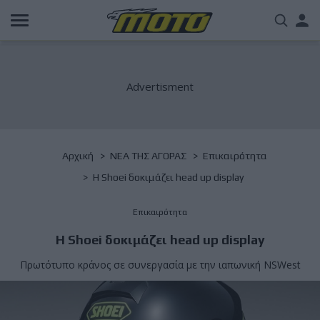
Παράκαμψη
Us
προς
το
acc
κυρίως
περιεχόμενο
me
Breadcrumb
Αρχική
NΕΑ ΤΗΣ ΑΓΟΡΑΣ
Επικαιρότητα
Η Shoei δοκιμάζει head up display
Επικαιρότητα
Η Shoei δοκιμάζει head up display
Πρωτότυπο κράνος σε συνεργασία με την ιαπωνική NSWest