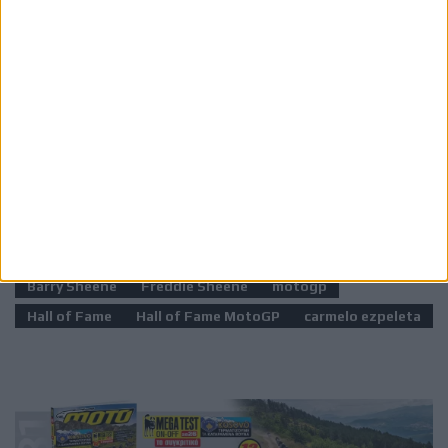
Το MotoGP Hall of Fame θεσπίστηκε το 2025
και
αποτελεί μία επιπλέον διάκριση για αναβάτες που
έχουν κατακτήσει τίτλους στην κορυφαία κατηγορία ή
έχουν σημειώσει τουλάχιστον 25 νίκες σε Grand Prix
MotoGP, τιμώντας τους κορυφαίους στην ιστορία του
θεσμού.
Ετικέτες
Barry Sheene
Freddie Sheene
motogp
Hall of Fame
Hall of Fame MotoGP
carmelo ezpeleta