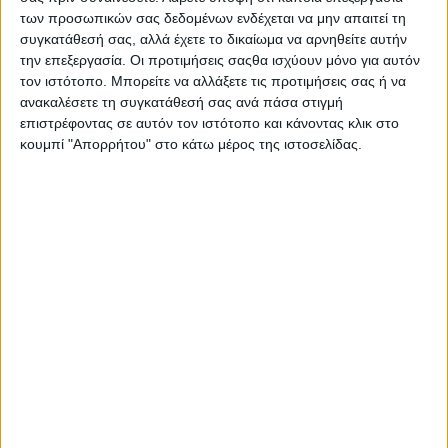
των προσωπικών σας δεδομένων ενδέχεται να μην απαιτεί τη
συγκατάθεσή σας, αλλά έχετε το δικαίωμα να αρνηθείτε αυτήν
την επεξεργασία. Οι προτιμήσεις σαςθα ισχύουν μόνο για αυτόν
τον ιστότοπο. Μπορείτε να αλλάξετε τις προτιμήσεις σας ή να
ανακαλέσετε τη συγκατάθεσή σας ανά πάσα στιγμή
επιστρέφοντας σε αυτόν τον ιστότοπο και κάνοντας κλικ στο
κουμπί "Απορρήτου" στο κάτω μέρος της ιστοσελίδας.
Οι ιδιοκτήτες αναμένεται να ενημερωθούν μέσω
επιστολής, ενώ οι αριθμοί πλαισίου των
επηρεαζόμενων οχημάτων είναι διαθέσιμοι προς
αναζήτηση μέσω της πλατφόρμας NHTSA ήδη από τις
31 Μαρτίου 2026.
Αξίζει να σημειωθεί ότι η συγκεκριμένη ανάκληση
αποτελεί
επέκταση προηγούμενης καμπάνιας (25V598)
,
γεγονός που δείχνει ότι το ζήτημα παραμένει υπό
στενή παρακολούθηση τόσο από τις αρχές, όσο και
την κατασκευάστρια εταιρεία. Εμείς αναμένουμε να