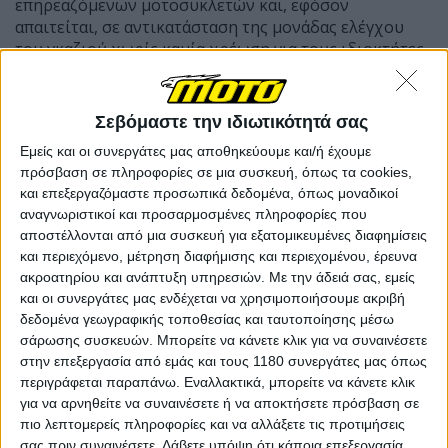
επηρεαζόμενων μοτοσυκλετών και, εφόσον
απαιτείται, σε αντικατάσταση της μονάδας ελέγχου
του γκαζιού χωρίς καμία χρέωση για τους ιδιοκτήτες.
Σεβόμαστε την ιδιωτικότητά σας
Εμείς και οι συνεργάτες μας αποθηκεύουμε και/ή έχουμε
πρόσβαση σε πληροφορίες σε μια συσκευή, όπως τα cookies,
και επεξεργαζόμαστε προσωπικά δεδομένα, όπως μοναδικοί
αναγνωριστικοί και προσαρμοσμένες πληροφορίες που
αποστέλλονται από μια συσκευή για εξατομικευμένες διαφημίσεις
και περιεχόμενο, μέτρηση διαφήμισης και περιεχομένου, έρευνα
ακροατηρίου και ανάπτυξη υπηρεσιών.
Με την άδειά σας, εμείς
και οι συνεργάτες μας ενδέχεται να χρησιμοποιήσουμε ακριβή
δεδομένα γεωγραφικής τοποθεσίας και ταυτοποίησης μέσω
σάρωσης συσκευών. Μπορείτε να κάνετε κλικ για να συναινέσετε
στην επεξεργασία από εμάς και τους 1180 συνεργάτες μας όπως
περιγράφεται παραπάνω. Εναλλακτικά, μπορείτε να κάνετε κλικ
για να αρνηθείτε να συναινέσετε ή να αποκτήσετε πρόσβαση σε
πιο λεπτομερείς πληροφορίες και να αλλάξετε τις προτιμήσεις
σας πριν συναινέσετε.
Λάβετε υπόψη ότι κάποια επεξεργασία