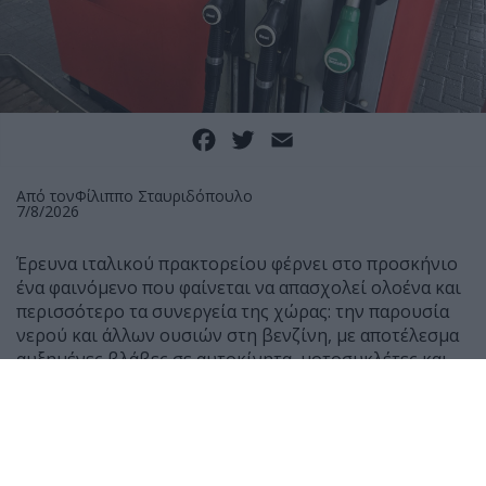
Facebook
Twitter
Email
Από τον
Φίλιππο Σταυριδόπουλο
7/8/2026
Έρευνα ιταλικού πρακτορείου φέρνει στο προσκήνιο
ένα φαινόμενο που φαίνεται να απασχολεί ολοένα και
περισσότερο τα συνεργεία της χώρας: την παρουσία
νερού και άλλων ουσιών στη βενζίνη, με αποτέλεσμα
αυξημένες βλάβες σε αυτοκίνητα, μοτοσυκλέτες και
scooter.
Σύμφωνα με μαρτυρίες μηχανικών, τους τελευταίους
μήνες έχουν αυξηθεί αισθητά τα οχήματα που