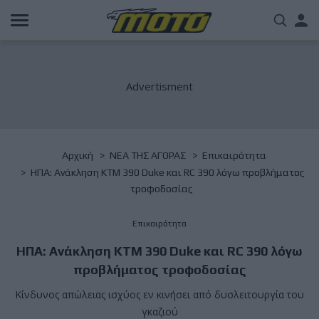
Παράκαμψη
Us
προς
το
acc
κυρίως
περιεχόμενο
me
Breadcrumb
Αρχική
NΕΑ ΤΗΣ ΑΓΟΡΑΣ
Επικαιρότητα
ΗΠΑ: Ανάκληση KTM 390 Duke και RC 390 λόγω προβλήματος
τροφοδοσίας
Επικαιρότητα
ΗΠΑ: Ανάκληση KTM 390 Duke και RC 390 λόγω
προβλήματος τροφοδοσίας
Κίνδυνος απώλειας ισχύος εν κινήσει από δυσλειτουργία του
γκαζιού