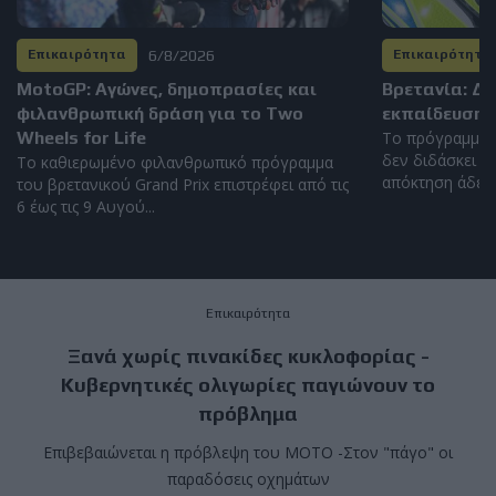
6/8/2026
Επικαιρότητα
Επικαιρότητα
MotoGP: Αγώνες, δημοπρασίες και
Βρετανία: Δ
φιλανθρωπική δράση για το Two
εκπαίδευση 
Wheels for Life
Το πρόγραμμα 
δεν διδάσκει η
Το καθιερωμένο φιλανθρωπικό πρόγραμμα
απόκτηση άδειας
του βρετανικού Grand Prix επιστρέφει από τις
6 έως τις 9 Αυγού...
Επικαιρότητα
Ξανά χωρίς πινακίδες κυκλοφορίας -
Κυβερνητικές ολιγωρίες παγιώνουν το
πρόβλημα
Επιβεβαιώνεται η πρόβλεψη του MOTO -Στον "πάγο" οι
παραδόσεις οχημάτων