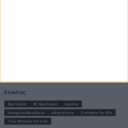
Το GP of Champions αποτελεί μία από τις
σημαντικότερες παράλληλες εκδηλώσεις του
βρετανικού Grand Prix, αποδεικνύοντας ότι ο κόσμος
των MotoGP μπορεί να συνδυάζει το θέαμα με την
κοινωνική προσφορά, χρηματοδοτώντας δράσεις που
σώζουν ζωές σε περιοχές με περιορισμένη πρόσβαση
σε υπηρεσίες υγείας.
Ετικέτες
Βρετανία
Μ. Βρετανία
Αγγλία
Ηνωμένο Βασίλειο
silverstone
2 wheels for life
Two Wheels for Life