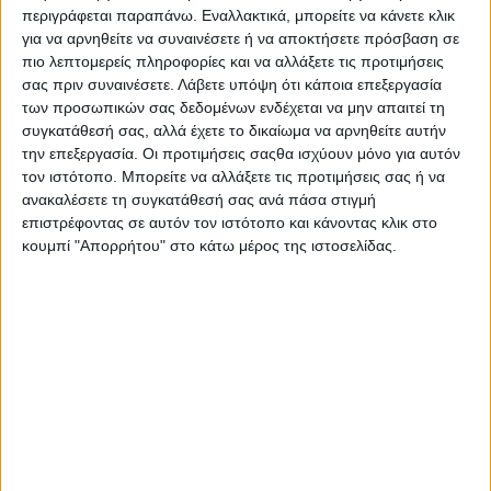
περιγράφεται παραπάνω. Εναλλακτικά, μπορείτε να κάνετε κλικ
για να αρνηθείτε να συναινέσετε ή να αποκτήσετε πρόσβαση σε
πιο λεπτομερείς πληροφορίες και να αλλάξετε τις προτιμήσεις
σας πριν συναινέσετε.
Λάβετε υπόψη ότι κάποια επεξεργασία
των προσωπικών σας δεδομένων ενδέχεται να μην απαιτεί τη
συγκατάθεσή σας, αλλά έχετε το δικαίωμα να αρνηθείτε αυτήν
την επεξεργασία. Οι προτιμήσεις σαςθα ισχύουν μόνο για αυτόν
τον ιστότοπο. Μπορείτε να αλλάξετε τις προτιμήσεις σας ή να
ανακαλέσετε τη συγκατάθεσή σας ανά πάσα στιγμή
επιστρέφοντας σε αυτόν τον ιστότοπο και κάνοντας κλικ στο
κουμπί "Απορρήτου" στο κάτω μέρος της ιστοσελίδας.
Ακολουθεί και η επίσημη ανακοίνωση της εν λόγω
συνεργασίας από τον Π.Α.Ο.
https://www.pao1908.com/deltia-typoy/panathinaikos-
a-o-kymco-kai-voge-synergazontai/