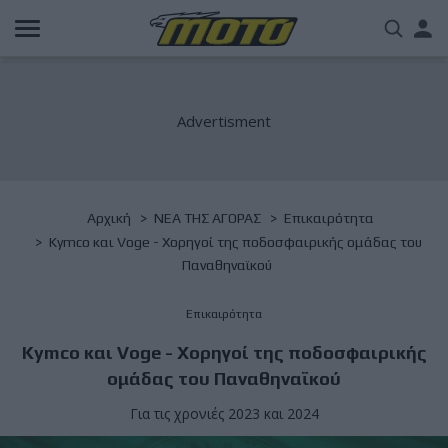
Παράκαμψη
Us
προς
το
acc
κυρίως
περιεχόμενο
me
Breadcrumb
Αρχική
NΕΑ ΤΗΣ ΑΓΟΡΑΣ
Επικαιρότητα
Kymco και Voge - Χορηγοί της ποδοσφαιρικής ομάδας του
Παναθηναϊκού
Επικαιρότητα
Kymco και Voge - Χορηγοί της ποδοσφαιρικής
ομάδας του Παναθηναϊκού
Για τις χρονιές 2023 και 2024