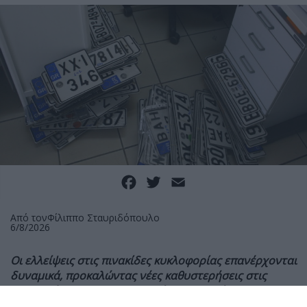
Facebook
Twitter
Email
Από τον
Φίλιππο Σταυριδόπουλο
6/8/2026
Οι ελλείψεις στις πινακίδες κυκλοφορίας επανέρχονται
δυναμικά, προκαλώντας νέες καθυστερήσεις στις
ταξινομήσεις και στις παραδόσεις καινούργιων
οχημάτων. Το πρόβλημα, που το MOTO είχε αναδείξει