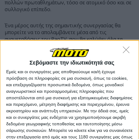
πολλών πρωταθλημάτων, τόσο σε ατομικό όσο και σε
συλλογικό επίπεδο.
Ένα μέρος αυτής της σημαντικής συνεργασίας θα
μπορείτε να το απολαμβάνετε μέσα από τις
αναμεταδόσεις του PaoTV, που θα καλύψει όλα τα
αθλήματα στα οποία δραστηριοποιείται ο
Παναθηναϊκός Α.Ο.
Σεβόμαστε την ιδιωτικότητά σας
Εμείς και οι συνεργάτες μας αποθηκεύουμε και/ή έχουμε
πρόσβαση σε πληροφορίες σε μια συσκευή, όπως τα cookies,
και επεξεργαζόμαστε προσωπικά δεδομένα, όπως μοναδικοί
αναγνωριστικοί και προσαρμοσμένες πληροφορίες που
αποστέλλονται από μια συσκευή για εξατομικευμένες διαφημίσεις
και περιεχόμενο, μέτρηση διαφήμισης και περιεχομένου, έρευνα
ακροατηρίου και ανάπτυξη υπηρεσιών.
Με την άδειά σας, εμείς
και οι συνεργάτες μας ενδέχεται να χρησιμοποιήσουμε ακριβή
δεδομένα γεωγραφικής τοποθεσίας και ταυτοποίησης μέσω
σάρωσης συσκευών. Μπορείτε να κάνετε κλικ για να συναινέσετε
στην επεξεργασία από εμάς και τους 1180 συνεργάτες μας όπως