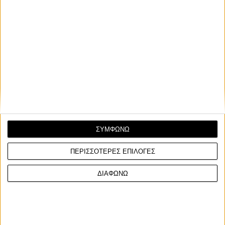
MotoGP: Αγώνες, δημοπρασίες και
φιλανθρωπική δράση για το Two Wheels for
Life
Το GP of Champions επιστρέφει στο Silverstone
ΣΥΜΦΩΝΩ
ΠΕΡΙΣΣΟΤΕΡΕΣ ΕΠΙΛΟΓΕΣ
ΔΙΑΦΩΝΩ
Facebook
Twitter
Email
Από τον
Φίλιππο Σταυριδόπουλο
6/8/2026