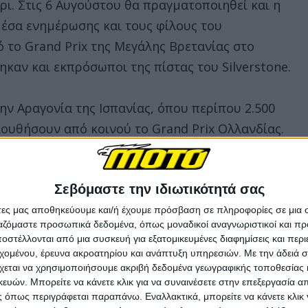
ρι. Στις 6 Αυγούστου θα πραγματοποιηθεί και η
έσα ενημέρωσης και τους φίλους του
 το Grand Prix της Μεγάλης Βρετανίας στο
ηκαν και εκπρόσωποι της πίστας του Silverstone.
ν Αραγονία της Ισπανίας, όπου περίπου 2.500
ουθήσουν από κοινού το Grand Prix Ολλανδίας.
Σεβόμαστε την ιδιωτικότητά σας
άτες μας αποθηκεύουμε και/ή έχουμε πρόσβαση σε πληροφορίες σε μια
ργαζόμαστε προσωπικά δεδομένα, όπως μοναδικοί αναγνωριστικοί και 
στέλλονται από μια συσκευή για εξατομικευμένες διαφημίσεις και περ
εχομένου, έρευνα ακροατηρίου και ανάπτυξη υπηρεσιών.
Με την άδειά σα
χεται να χρησιμοποιήσουμε ακριβή δεδομένα γεωγραφικής τοποθεσίας 
ών. Μπορείτε να κάνετε κλικ για να συναινέσετε στην επεξεργασία απ
 όπως περιγράφεται παραπάνω. Εναλλακτικά, μπορείτε να κάνετε κλικ γ