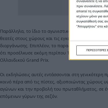
συναινέσετε ή να απ
πριν συναινέσετε.
Λά
απαιτεί τη συγκατάθ
ισχύουν μόνο για αυ
συγκατάθεσή σας ανά
"Απορρήτου" στο κάτ
Παράλληλα, το ίδιο το αγωνιστικό τριήμερο στο A
θεατές στους χώρους και τις εγκαταστάσεις της πί
διοργάνωσης. Επιπλέον, το παραδοσιακό TT Festiva
ΠΕΡΙΣΣΟΤΕΡΕΣ 
ότι προσέλκυσε ακόμη περίπου 160.000 επισκέπτες
Ολλανδικού Grand Prix.
Οι εκδηλώσεις αυτές εντάσσονται στη γενικότερη 
κοινό πέρα από τις πίστες, αξιοποιώντας χώρους 
αγώνων και την προβολή του πρωταθλήματος, σε έν
επόμενων γύρων της σεζόν.