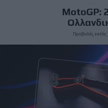
MotoGP: 
Ολλανδικ
Προβολές εκτός π