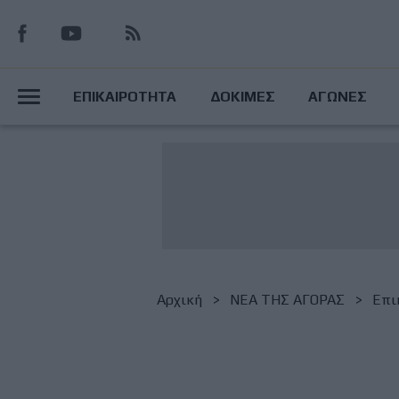
Παράκαμψη
προς
το
Main
κυρίως
ΕΠΙΚΑΙΡΟΤΗΤΑ
ΔΟΚΙΜΕΣ
ΑΓΩΝΕΣ
περιεχόμενο
Menu
Breadcrumb
Αρχική
NΕΑ ΤΗΣ ΑΓΟΡΑΣ
Επι