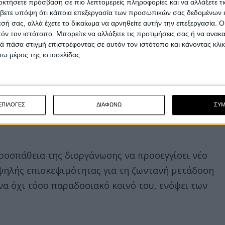
οκτήσετε πρόσβαση σε πιο λεπτομερείς πληροφορίες και να αλλάξετε τι
βετε υπόψη ότι κάποια επεξεργασία των προσωπικών σας δεδομένων ε
εσή σας, αλλά έχετε το δικαίωμα να αρνηθείτε αυτήν την επεξεργασία. 
τόν τον ιστότοπο. Μπορείτε να αλλάξετε τις προτιμήσεις σας ή να ανακα
 πάσα στιγμή επιστρέφοντας σε αυτόν τον ιστότοπο και κάνοντας κλι
ω μέρος της ιστοσελίδας.
ssen προσέλκυσε περισσότερους από 190.000
στας, σύμφωνα με τα επίσημα στοιχεία της
l που διεξάγεται στην πόλη του Assen εκτιμάται
ΕΠΙΛΟΓΕΣ
ΔΙΑΦΩΝΩ
ΣΥ
, επιβεβαιώνοντας τη διαχρονική απήχηση του
προσπάθεια της διοργάνωσης να προσεγγίσει νέο
υψηλής επισκεψιμότητας για τη ζωντανή μετάδοση
α όχι τόσο παραδοσιακό κοινό του, ενόψει των