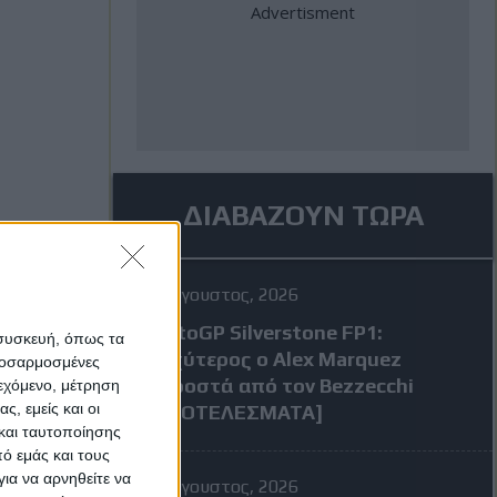
ΔΙΑΒΑΖΟΥΝ ΤΩΡΑ
7 Αύγουστος, 2026
MotoGP Silverstone FP1:
 συσκευή, όπως τα
Ταχύτερος ο Alex Marquez
προσαρμοσμένες
μπροστά από τον Bezzecchi
ιεχόμενο, μέτρηση
ς, εμείς και οι
[ΑΠΟΤΕΛΕΣΜΑΤΑ]
και ταυτοποίησης
ό εμάς και τους
ια να αρνηθείτε να
7 Αύγουστος, 2026