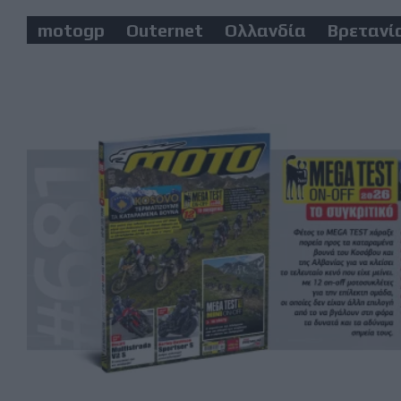
motogp
Outernet
Ολλανδία
Βρετανί