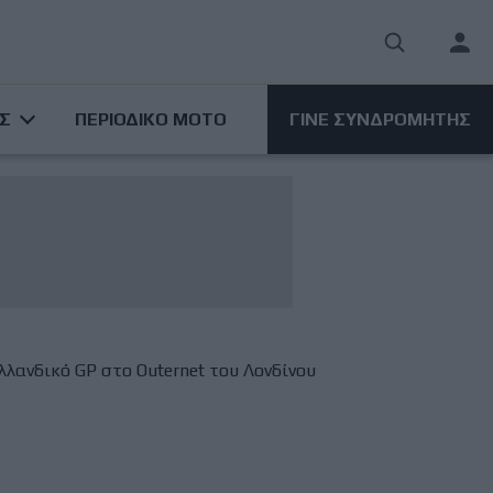
User
acco
ΑΣ
ΠΕΡΙΟΔΙΚΟ ΜΟΤΟ
ΓΙΝΕ ΣΥΝΔΡΟΜΗΤΗΣ
men
λανδικό GP στο Outernet του Λονδίνου