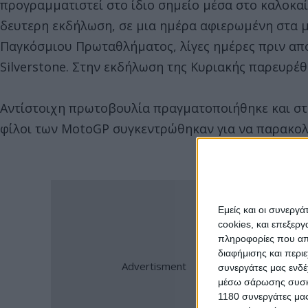
προγραμματιστεί στο ίδιο σημείο μέσα στο καλοκαί
δευτερη εκδήλωση, σε μια ημέρα αφιερωμένη στα μ
Παγκόσμιου Πρωταθλήματος, λίγες ημέρες πριν από
Silverstone. Στην εκδήλωση της Κυριακής παρευρέθ
Αντίστοιχη πρωτοβουλία πραγματοποιήθηκε και στη
φίλοι των MotoGP συγκεντρώθηκαν για να παρακολ
Εμείς και οι συνεργ
cookies, και επεξε
πληροφορίες που απο
διαφήμισης και περι
συνεργάτες μας ενδέ
μέσω σάρωσης συσκευ
1180 συνεργάτες μας