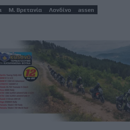
α
Μ. Βρετανία
Λονδίνο
assen