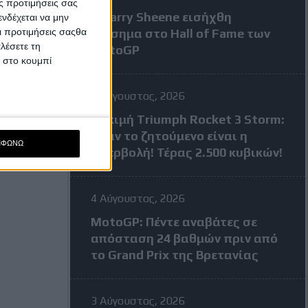
ς προτιμήσεις σας
Ο Barry Sheene εισήχθη
νδέχεται να μην
Οι προτιμήσεις σαςθα
επίσημα στο Hall of Fame των
λέσετε τη
MotoGP
κ στο κουμπί
4 Αύγουστος, 2026
Δοκιμή Triumph Rocket 3 Storm:
Όταν το ζητούμενο είναι η
ΜΦΩΝΩ
υπερβολή! Τέρας 2.500 κυβικών!
4 Αύγουστος, 2026
MotoGP: Πέντε αναβάτες σε
απόσταση 24 βαθμών πριν από
το Grand Prix της Βρετανίας
3 Αύγουστος, 2026