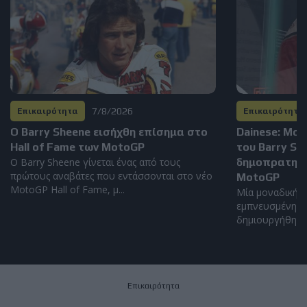
7/8/2026
Επικαιρότητα
Επικαιρότητα
Ο Barry Sheene εισήχθη επίσημα στο
Dainese: Μο
Hall of Fame των MotoGP
του Barry S
Ο Barry Sheene γίνεται ένας από τους
δημοπρατηθεί
πρώτους αναβάτες που εντάσσονται στο νέο
MotoGP
MotoGP Hall of Fame, μ...
Μία μοναδική α
εμπνευσμένη απ
δημιουργήθηκε α
Επικαιρότητα