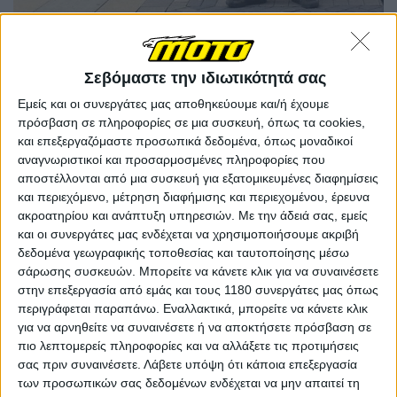
Σεβόμαστε την ιδιωτικότητά σας
Εμείς και οι συνεργάτες μας αποθηκεύουμε και/ή έχουμε
πρόσβαση σε πληροφορίες σε μια συσκευή, όπως τα cookies,
και επεξεργαζόμαστε προσωπικά δεδομένα, όπως μοναδικοί
Πολλοί ίσως να γνωρίζετε ότι ο Martin
είχε ως κύριο
αναγνωριστικοί και προσαρμοσμένες πληροφορίες που
επάγγελμα αυτό του μηχανικού φορτηγών
, αλλά η
αποστέλλονται από μια συσκευή για εξατομικευμένες διαφημίσεις
τρέλα του γενικότερα για τα μεγάλα μηχανήματα
και περιεχόμενο, μέτρηση διαφήμισης και περιεχομένου, έρευνα
αγγίζει τα επίπεδα του πάθους του για τις
ακροατηρίου και ανάπτυξη υπηρεσιών.
Με την άδειά σας, εμείς
μοτοσυκλέτες. Αυτό είναι που τον οδήγησε στο νέο
και οι συνεργάτες μας ενδέχεται να χρησιμοποιήσουμε ακριβή
του project για
την ανακατασκευή ενός πολεμικού
δεδομένα γεωγραφικής τοποθεσίας και ταυτοποίησης μέσω
άρματος από τον Α' Παγκόσμιο Πόλεμο
, το οποίο
σάρωσης συσκευών. Μπορείτε να κάνετε κλικ για να συναινέσετε
μάλιστα σκοπεύει να το οδηγήσει στην γενέτειρά του,
στην επεξεργασία από εμάς και τους 1180 συνεργάτες μας όπως
το Linclon, για λογαριασμό μιας καινούργιας εκπομπής
περιγράφεται παραπάνω. Εναλλακτικά, μπορείτε να κάνετε κλικ
που προβάλλεται στην Αγγλία. Μάλιστα πρόσφατα, ο
για να αρνηθείτε να συναινέσετε ή να αποκτήσετε πρόσβαση σε
Martin μαζί με τέσσερις άλλους εθεάθη να περπατούν
πιο λεπτομερείς πληροφορίες και να αλλάξετε τις προτιμήσεις
στον κεντρικό δρόμο της πόλης κάνοντας προφανώς
σας πριν συναινέσετε.
Λάβετε υπόψη ότι κάποια επεξεργασία
μετρήσεις για τις διαστάσεις του άρματος. Ο Guy
των προσωπικών σας δεδομένων ενδέχεται να μην απαιτεί τη