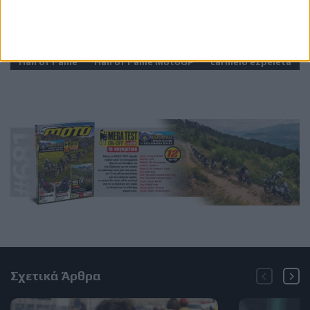
Ετικέτες
Barry Sheene
Freddie Sheene
motogp
Hall of Fame
Hall of Fame MotoGP
carmelo ezpeleta
Σχετικά Άρθρα