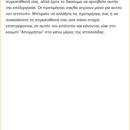
συγκατάθεσή σας, αλλά έχετε το δικαίωμα να αρνηθείτε αυτήν
Martin και η παρέα του
κρατούσαν ένα σχοινί που
την επεξεργασία. Οι προτιμήσεις σαςθα ισχύουν μόνο για αυτόν
σχημάτιζε ένα τετράγωνο
(όσο και οι διαστάσεις του
τον ιστότοπο. Μπορείτε να αλλάξετε τις προτιμήσεις σας ή να
τανκ) και περπατούσαν στο δρόμο για να δουν αν
ανακαλέσετε τη συγκατάθεσή σας ανά πάσα στιγμή
χωράει να περάσει, όπως μπορείτε να δείτε και στο
επιστρέφοντας σε αυτόν τον ιστότοπο και κάνοντας κλικ στο
βίντεο που ακολουθεί.
κουμπί "Απορρήτου" στο κάτω μέρος της ιστοσελίδας.