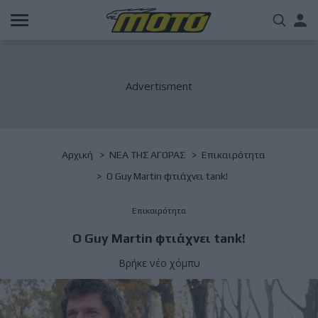
Παράκαμψη
Us
προς
το
acc
κυρίως
περιεχόμενο
me
Breadcrumb
Αρχική
NΕΑ ΤΗΣ ΑΓΟΡΑΣ
Επικαιρότητα
Ο Guy Martin φτιάχνει tank!
Επικαιρότητα
Ο Guy Martin φτιάχνει tank!
Βρήκε νέο χόμπυ