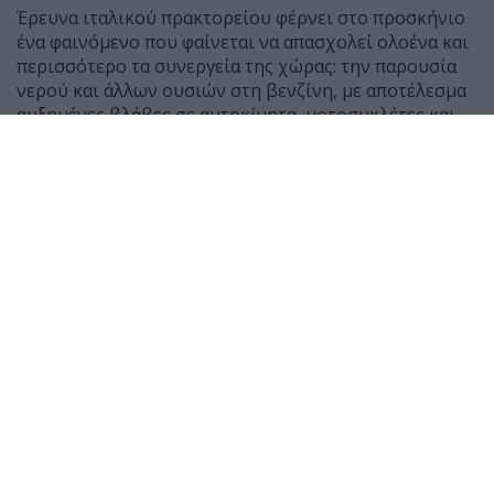
Έρευνα ιταλικού πρακτορείου φέρνει στο προσκήνιο
ένα φαινόμενο που φαίνεται να απασχολεί ολοένα και
περισσότερο τα συνεργεία της χώρας: την παρουσία
νερού και άλλων ουσιών στη βενζίνη, με αποτέλεσμα
αυξημένες βλάβες σε αυτοκίνητα, μοτοσυκλέτες και
scooter.
Σύμφωνα με μαρτυρίες μηχανικών, τους τελευταίους
μήνες έχουν αυξηθεί αισθητά τα οχήματα που
φτάνουν στα συνεργεία μετά από ανεφοδιασμό,
παρουσιάζοντας δυσκολία εκκίνησης ή ακόμη και
πλήρη διακοπή λειτουργίας του κινητήρα.
Ο Giancarlo Lanza, ιδιοκτήτης συνεργείου στη Ρώμη,
δήλωσε χαρακτηριστικά ότι μέσα σε 50 χρόνια
εργασίας δεν είχε συναντήσει τόσα περιστατικά με
παρουσία νερού σε βενζίνη όσο τους τελευταίους έξι
μήνες. Αντίστοιχη είναι και η εικόνα στα δίκυκλα, με
τον μηχανικό Roberto Federici να αναφέρει πως οι