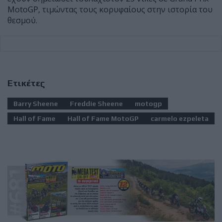
MotoGP, τιμώντας τους κορυφαίους στην ιστορία του
θεσμού.
Ετικέτες
Barry Sheene
Freddie Sheene
motogp
Hall of Fame
Hall of Fame MotoGP
carmelo ezpeleta