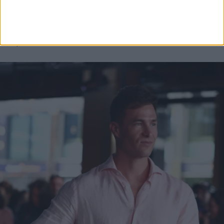
τελετή στο Λονδίνο παρευρέθηκε ο γιος του, Freddie
Sheene, ο οποίος παρέλαβε το μετάλλιο του MotoGP
Hall of Fame από τον CEO του MotoGP Group, Carmelo
Ezpeleta.