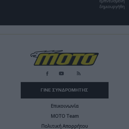
εμπνευσμένη απ
δημιουργήθηκε α
Επικαιρότητα
Ανησυχία στην Ιταλία για νοθευμένη βενζίνη -
Κλιμάκωση λόγω συνεχών αυξήσεων των τιμών
Οι ενώσεις καταναλωτών ζητούν εντατικοποίηση των ελέγχων