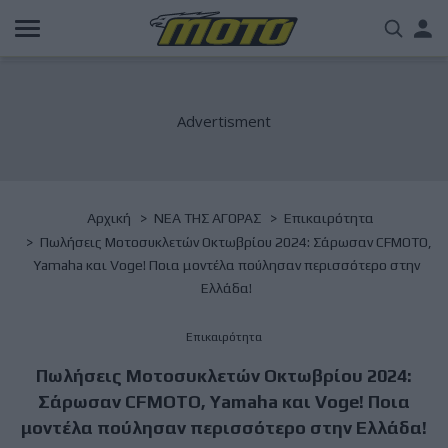
Παράκαμψη
Us
προς
το
acc
κυρίως
περιεχόμενο
me
Breadcrumb
Αρχική
NΕΑ ΤΗΣ ΑΓΟΡΑΣ
Επικαιρότητα
Πωλήσεις Μοτοσυκλετών Οκτωβρίου 2024: Σάρωσαν CFMOTO,
Yamaha και Voge! Ποια μοντέλα πούλησαν περισσότερο στην
Ελλάδα!
Επικαιρότητα
Πωλήσεις Μοτοσυκλετών Οκτωβρίου 2024:
Σάρωσαν CFMOTO, Yamaha και Voge! Ποια
μοντέλα πούλησαν περισσότερο στην Ελλάδα!