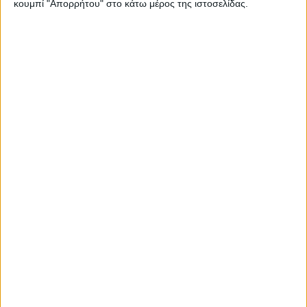
κουμπί "Απορρήτου" στο κάτω μέρος της ιστοσελίδας.
HONDA
CRF300LA
286
10
XL750
HONDA
755
10
TRANSALP
HONDA
Z125
124
10
TRK502,
19
BENELLI
500
9
TRK 502 X
BMW
F 800 GS
895
9
BMW
R 1300 GS
1300
9
CRF1100A
HONDA
AFRICA
1084
9
TWIN
HONDA
NC750XD
745
9
KTM
390 DUKE
399
9
ROYAL
CLASSIC 350
349
9
ENFIELD