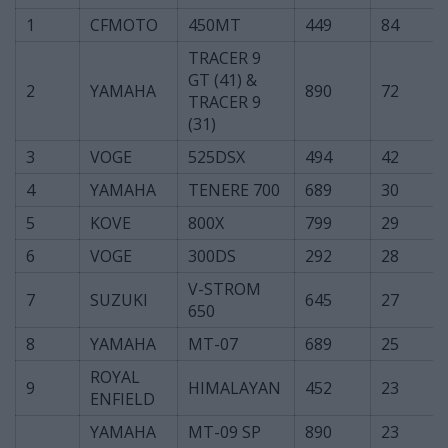
1
CFMOTO
450MT
449
84
TRACER 9
GT (41) &
2
YAMAHA
890
72
TRACER 9
(31)
3
VOGE
525DSX
494
42
4
YAMAHA
TENERE 700
689
30
5
KOVE
800X
799
29
6
VOGE
300DS
292
28
V-STROM
7
SUZUKI
645
27
650
8
YAMAHA
MT-07
689
25
ROYAL
9
HIMALAYAN
452
23
ENFIELD
YAMAHA
MT-09 SP
890
23