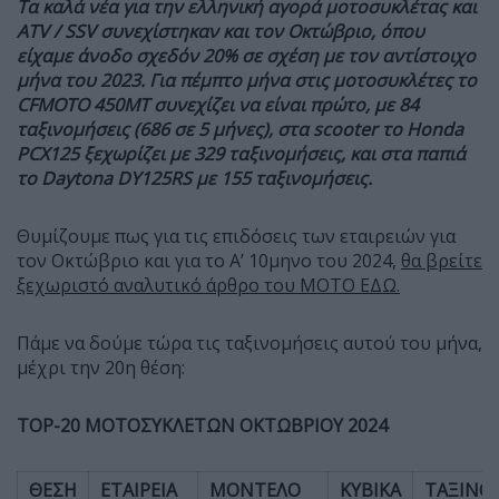
Τα καλά νέα για την ελληνική αγορά μοτοσυκλέτας και
ATV / SSV συνεχίστηκαν και τον Οκτώβριο, όπου
είχαμε άνοδο σχεδόν 20% σε σχέση με τον αντίστοιχο
μήνα του 2023. Για πέμπτο μήνα στις μοτοσυκλέτες το
CFMOTO 450MT συνεχίζει να είναι πρώτο, με 84
ταξινομήσεις (686 σε 5 μήνες), στα scooter το Honda
PCX125 ξεχωρίζει με 329 ταξινομήσεις, και στα παπιά
το Daytona DY125RS με 155 ταξινομήσεις.
Θυμίζουμε πως για τις επιδόσεις των εταιρειών για
τον Οκτώβριο και για το Α’ 10μηνο του 2024,
θα βρείτε
ξεχωριστό αναλυτικό άρθρο του ΜΟΤΟ ΕΔΩ.
Πάμε να δούμε τώρα τις ταξινομήσεις αυτού του μήνα,
μέχρι την 20η θέση:
TOP-20 ΜΟΤΟΣΥΚΛΕΤΩΝ ΟΚΤΩΒΡΙΟΥ 2024
ΘΕΣΗ
ΕΤΑΙΡΕΙΑ
ΜΟΝΤΕΛΟ
ΚΥΒΙΚΑ
ΤΑΞΙΝΟ