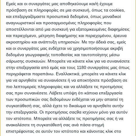
DAYTONA
G200
198
13
Εμείς και οι συνεργάτες μας αποθηκεύουμε και/ή έχουμε
πρόσβαση σε πληροφορίες σε μια συσκευή, όπως τα cookies,
16
DAYTONA
T2 350
348
12
και επεξεργαζόμαστε προσωπικά δεδομένα, όπως μοναδικοί
HONDA
CB500X
471
12
αναγνωριστικοί και προσαρμοσμένες πληροφορίες που
αποστέλλονται από μια συσκευή για εξατομικευμένες διαφημίσεις
SYM
ΝΗ-Τ 300
278
12
και περιεχόμενο, μέτρηση διαφήμισης και περιεχομένου, έρευνα
VOGE
300RALLY
292
12
ακροατηρίου και ανάπτυξη υπηρεσιών.
Με την άδειά σας, εμείς
και οι συνεργάτες μας ενδέχεται να χρησιμοποιήσουμε ακριβή
TENERE 700
δεδομένα γεωγραφικής τοποθεσίας και ταυτοποίησης μέσω
YAMAHA
WORLD
689
12
σάρωσης συσκευών. Μπορείτε να κάνετε κλικ για να συναινέσετε
RAID
στην επεξεργασία από εμάς και τους 1180 συνεργάτες μας όπως
περιγράφεται παραπάνω. Εναλλακτικά, μπορείτε να κάνετε κλικ
17
CFMOTO
300NK
292
11
για να αρνηθείτε να συναινέσετε ή να αποκτήσετε πρόσβαση σε
HONDA
CBF125M
124
11
πιο λεπτομερείς πληροφορίες και να αλλάξετε τις προτιμήσεις
σας πριν συναινέσετε.
Λάβετε υπόψη ότι κάποια επεξεργασία
QJMOTOR
SVT 650
645
11
των προσωπικών σας δεδομένων ενδέχεται να μην απαιτεί τη
TIGER
συγκατάθεσή σας, αλλά έχετε το δικαίωμα να αρνηθείτε αυτήν
TRIUMPH
660
11
SPORT 660
την επεξεργασία. Οι προτιμήσεις σαςθα ισχύουν μόνο για αυτόν
τον ιστότοπο. Μπορείτε να αλλάξετε τις προτιμήσεις σας ή να
18
APRILIA
TUAREG 660
659
10
ανακαλέσετε τη συγκατάθεσή σας ανά πάσα στιγμή
επιστρέφοντας σε αυτόν τον ιστότοπο και κάνοντας κλικ στο
CFMOTO
450NK
449
10