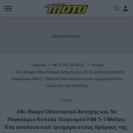
Παράκαμψη
Us
προς
το
acc
κυρίως
περιεχόμενο
me
Breadcrumb
Αρχική
NΕΑ ΤΗΣ ΑΓΟΡΑΣ
Λέσχες
24ο 36ωρο Οδοιπορικό Αντοχής και 5ο Παγκόσμιο Κύπελο
Τουρισμού FIM 5-7 Μαΐου: Ένα απολαυστικό τριήμερο στους
δρόμους της Ελλάδας
Λέσχες
24ο 36ωρο Οδοιπορικό Αντοχής και 5ο
Παγκόσμιο Κύπελο Τουρισμού FIM 5-7 Μαΐου:
Ένα απολαυστικό τριήμερο στους δρόμους της