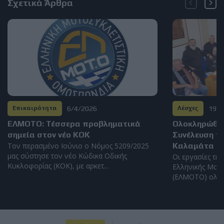
Σχετικά Άρθρα
6/4/2026
19/3
Επικαιρότητα
Λέσχες
ΕΛΜΟΤΟ: Τέσσερα προβληματικά
Ολοκληρώθηκε
σημεία στον νέο ΚΟΚ
Συνέλευση τ
Τον περασμένο Ιούνιο ο Νόμος 5209/2025
Καλαμάτα
μας σύστησε τον νέο Κώδικα Οδικής
Οι εργασίες της
Κυκλοφορίας (ΚΟΚ), με αρκετ...
Ελληνικής Μοτ
(ΕΛΜΟΤΟ) ολοκ