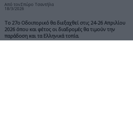
Από τον
Σπύρο Τσαντήλα
18/3/2026
Το 27ο Οδοιπορικό θα διεξαχθεί στις 24-26 Απριλίου
2026 όπου και φέτος οι διαδρομές θα τιμούν την
παράδοση και τα Ελληνικά τοπία.
To 36ωρο Οδοιπορικό προορίζεται για
μοτοσυκλετιστές
που αγαπούν την
περιήγηση
στο
εκτεταμένο οδικό δίκτυο της χώρας, σε μια διαδρομή
μεγάλης απόστασης που έχει στόχο να προάγει το
μοτοσυκλετισμό και την
οδική ασφάλεια
,
προσφέροντας στον αναβάτη ένα μοναδικό διήμερο.
Περισσότερες πληροφορίες και δυνατότητα εγγραφής:
http://www.motoguzziclub.gr
Επικοινωνία με την οργανωτική ομάδα:
36hours@motoguzziclub.gr
Εγγραφές δια ζώσης στην Λέσχη, κάθε Δευτέρα και
Τετάρτη 19:00-23:00 από 18/3 έως 08/04 (ή μέχρι