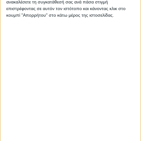
ανακαλέσετε τη συγκατάθεσή σας ανά πάσα στιγμή
επιστρέφοντας σε αυτόν τον ιστότοπο και κάνοντας κλικ στο
κουμπί "Απορρήτου" στο κάτω μέρος της ιστοσελίδας.
ΔΕΛΤΙΟ ΤΥΠΟΥ
Η Ελληνική Λέσχη Moto Guzzi διοργανώνει για
η
24
φορά την αγαπημένη εκδήλωση των
μοτοταξιδευτών στη χώρα μας:
Το 36ωρο Οδοιπορικό Αντοχής
Η φετινή είναι μια ξεχωριστή χρονιά δεδομένου ότι