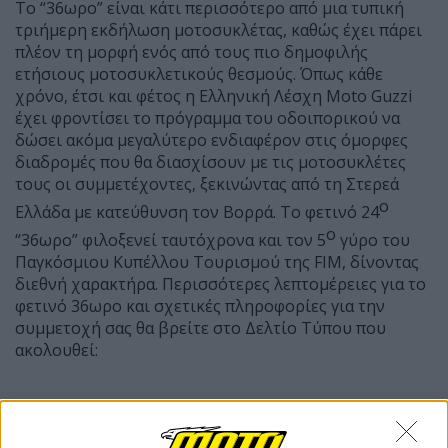
Το “36ωρο” είναι κάτι περισσότερο από μια τυπική
τριήμερη εκδήλωση μοτοσυκλέτας, καθώς έχει πάρει
πλέον τη μορφή ενός από τους πιο δημοφιλής
ετήσιους μοτοσυκλετικούς θεσμούς. Όπως κάθε
χρόνο, έτσι και φέτος η Ελληνική Λέσχη Moto Guzzi
έχει φροντίσει το πρόγραμμα του οδοιπορικού να
δώσει ακόμα μεγαλύτερο ενδιαφέρον στις όμορφες
διαδρομές που θα διασχίσουν με τις μοτοσυκλέτες
τους οι συμμετέχοντες, ξεκινώντας από τη Στερεά
ο
Ελλάδα με κατεύθυνση τον Βορρά. Το φετινό 24
ο
“36ωρο” φιλοξενεί ταυτόχρονα και τον 5
γύρο του
Παγκόσμιου Κυπέλλου Τουρισμού της FIM, δίνοντας
διεθνή χαρακτήρα. Περισσότερες λεπτομέρειες για το
φετινό 36ωρο και σχετικές πληροφορίες για την
συμμετοχή σας θα βρείτε στο Δελτίο Τύπου που
ακολουθεί: