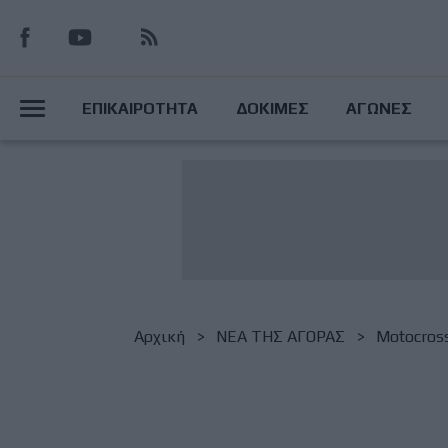
Παράκαμψη
προς
το
Main
κυρίως
ΕΠΙΚΑΙΡΟΤΗΤΑ
ΔΟΚΙΜΕΣ
ΑΓΩΝΕΣ
περιεχόμενο
Menu
Breadcrumb
Αρχική
NΕΑ ΤΗΣ ΑΓΟΡΑΣ
Motocros