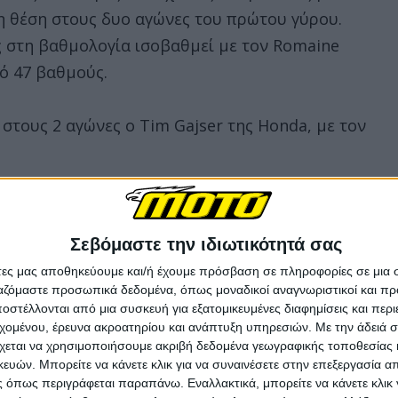
η θέση στους δυο αγώνες του πρώτου γύρου.
ς στη βαθμολογία ισοβαθμεί με τον Romaine
πό 47 βαθμούς.
στους 2 αγώνες ο Tim Gajser της Honda, με τον
Σεβόμαστε την ιδιωτικότητά σας
άτες μας αποθηκεύουμε και/ή έχουμε πρόσβαση σε πληροφορίες σε μια
ργαζόμαστε προσωπικά δεδομένα, όπως μοναδικοί αναγνωριστικοί και 
στέλλονται από μια συσκευή για εξατομικευμένες διαφημίσεις και περ
εχομένου, έρευνα ακροατηρίου και ανάπτυξη υπηρεσιών.
Με την άδειά σα
χεται να χρησιμοποιήσουμε ακριβή δεδομένα γεωγραφικής τοποθεσίας 
ών. Μπορείτε να κάνετε κλικ για να συναινέσετε στην επεξεργασία απ
 όπως περιγράφεται παραπάνω. Εναλλακτικά, μπορείτε να κάνετε κλικ γ