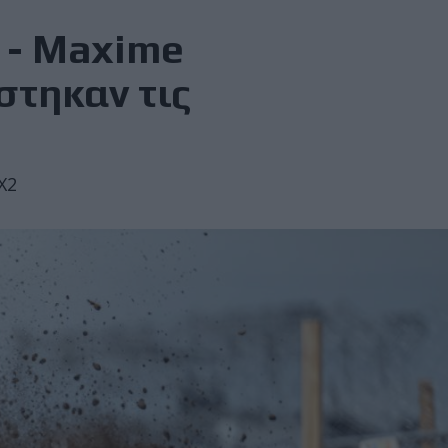
ή - Maxime
στηκαν τις
X2