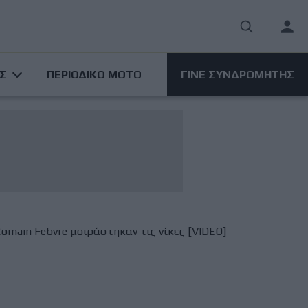
User
acco
ΑΣ
ΠΕΡΙΟΔΙΚΟ ΜΟΤΟ
ΓΙΝΕ ΣΥΝΔΡΟΜΗΤΗΣ
men
omain Febvre μοιράστηκαν τις νίκες [VIDEO]