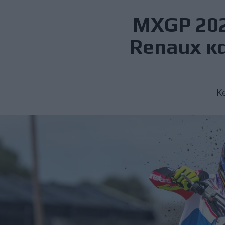
MXGP 2025
Renaux κα
K