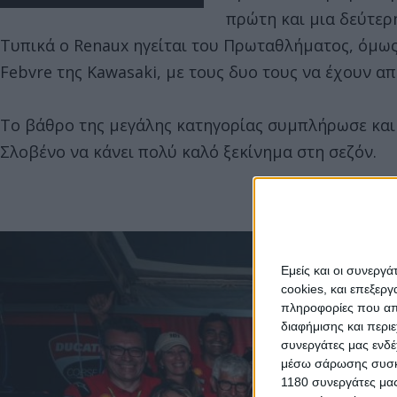
πρώτη και μια δεύτερ
Τυπικά ο Renaux ηγείται του Πρωταθλήματος, όμω
Febvre της Kawasaki, με τους δυο τους να έχουν α
Το βάθρο της μεγάλης κατηγορίας συμπλήρωσε και 
Σλοβένο να κάνει πολύ καλό ξεκίνημα στη σεζόν.
Εμείς και οι συνεργ
cookies, και επεξε
πληροφορίες που απο
διαφήμισης και περι
συνεργάτες μας ενδέ
μέσω σάρωσης συσκευ
1180 συνεργάτες μας