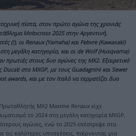
 τεχνική πίστα, στον πρώτο αγώνα της χρονιάς
τάθλημα Motocross 2025 στην Αργεντινή,
ές (!), οι Renaux (Yamaha) και Febvre (Kawasaki)
 στη μεγάλη κατηγορία, και οι de Wolf (Husqvarna)
αν πρωτιές στους δυο αγώνες της ΜΧ2. Εξαιρετικό
 Ducati στο MXGP, με τους Guadagnini και Sewer
ot awards, και με τον Ιταλό να τερματίζει δυο
Πρωταθλητής MX2 Maxime Renaux είχε
υματισμό το 2024 στη μεγάλη κατηγορία MXGP,
ότερους αγώνες, ενώ το 2025 επέστρεψε στα
ε τις καλύτερες υποσχέσεις, παίρνοντας μια