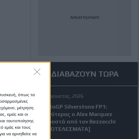
ΔΙΑΒΑΖΟΥΝ ΤΩΡΑ
 συσκευή, όπως τα
7 Αύγουστος, 2026
προσαρμοσμένες
MotoGP Silverstone FP1:
ιεχόμενο, μέτρηση
Ταχύτερος ο Alex Marquez
ς, εμείς και οι
και ταυτοποίησης
μπροστά από τον Bezzecchi
ό εμάς και τους
[ΑΠΟΤΕΛΕΣΜΑΤΑ]
ια να αρνηθείτε να