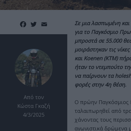
Σε μια λασπωμένη και
Facebook
Twitter
Email
για το Παγκόσμιο Πρω
μπροστά σε 55.000 θεατ
μοιράστηκαν τις νίκες
και Koenen (KTM) πήρ
ήταν το ντεμπούτο της
να παίρνουν τα holesh
φορές στην 4η θέση.
Από τον
Ο πρώην Παγκόσμιος 
Κώστα Γκαζή
ταλαιπωρηθεί από τρα
4/3/2025
χάνοντας τους περισσ
αγωνιστικά δρώμενα μ