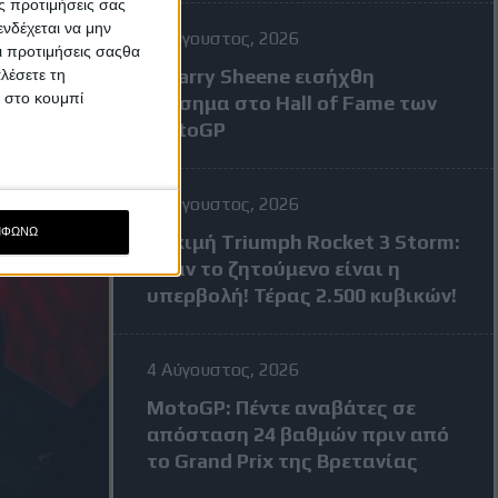
ς προτιμήσεις σας
νδέχεται να μην
7 Αύγουστος, 2026
Οι προτιμήσεις σαςθα
Ο Barry Sheene εισήχθη
λέσετε τη
κ στο κουμπί
επίσημα στο Hall of Fame των
MotoGP
4 Αύγουστος, 2026
ΜΦΩΝΩ
Δοκιμή Triumph Rocket 3 Storm:
Όταν το ζητούμενο είναι η
υπερβολή! Τέρας 2.500 κυβικών!
4 Αύγουστος, 2026
MotoGP: Πέντε αναβάτες σε
απόσταση 24 βαθμών πριν από
το Grand Prix της Βρετανίας