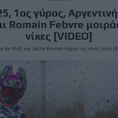
, 1ος γύρος, Αργεντιν
ι Romain Febvre μοιρά
νίκες [VIDEO]
ey de Wolf και Sacha Koenen πήραν τις νίκες στην M