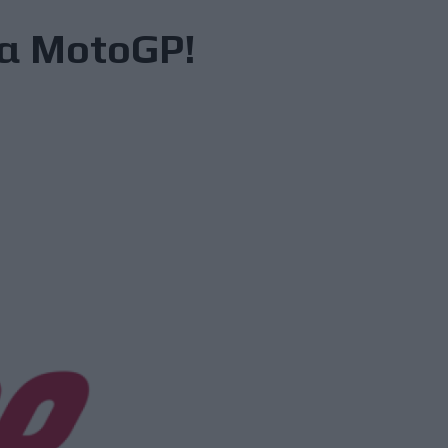
στα MotoGP!