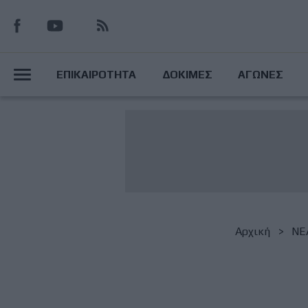
Παράκαμψη
προς
το
Main
κυρίως
ΕΠΙΚΑΙΡΟΤΗΤΑ
ΔΟΚΙΜΕΣ
ΑΓΩΝΕΣ
περιεχόμενο
Menu
Breadcrumb
Αρχική
NΕ