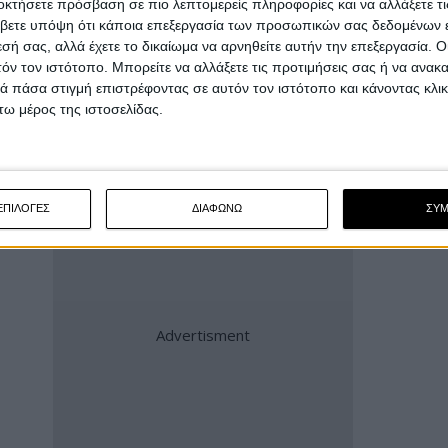
οκτήσετε πρόσβαση σε πιο λεπτομερείς πληροφορίες και να αλλάξετε τι
βετε υπόψη ότι κάποια επεξεργασία των προσωπικών σας δεδομένων ε
του νέου ποινολογίου, είναι η προσθήκη μιας
εσή σας, αλλά έχετε το δικαίωμα να αρνηθείτε αυτήν την επεξεργασία. 
τόν τον ιστότοπο. Μπορείτε να αλλάξετε τις προτιμήσεις σας ή να ανακα
/δραστηριότητα η οποία πλήττει το κύρος του
 πάσα στιγμή επιστρέφοντας σε αυτόν τον ιστότοπο και κάνοντας κλι
, καθώς δεν καθορίζεται ποιου είδους δηλώσεις
ω μέρος της ιστοσελίδας.
ΕΠΙΛΟΓΕΣ
ΔΙΑΦΩΝΩ
ΣΥ