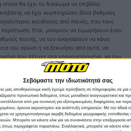
 οποία θα έχει το δικαίωμα να επιβάλει
ς αναβάτης να έχει συμπληρώσει δέκα βαθμούς
μεγαλύτερος κατάλογος από ποινές, που τους
ά περίπτωση. Έτσι, μπορούν να τιμωρήσουν έναν
θμούς ποινής, να τον αναγκάσουν να κάνει
εια του αγώνα ή να ξεκινήσει από αυτά, να
 εκείνη που πέτυχε στα χρονομετρημένα, να του
ι από την τελευταία θέση, να μην ξεκινήσει καν
 το πρωτάθλημα. Όπως καταλαβαίνουμε, αυτές οι
Σεβόμαστε την ιδιωτικότητά σας
λθόν. Η ύπαρξη της επιτροπής σημαίνει ότι όσοι
άτες μας αποθηκεύουμε και/ή έχουμε πρόσβαση σε πληροφορίες σε μια
ινή τους σε δεύτερο βαθμό (η εκδίκαση θα
ργαζόμαστε προσωπικά δεδομένα, όπως μοναδικοί αναγνωριστικοί και 
ουν απευθείας στο CAS, όπου οι χρόνοι
στέλλονται από μια συσκευή για εξατομικευμένες διαφημίσεις και περ
εχομένου, έρευνα ακροατηρίου και ανάπτυξη υπηρεσιών.
Με την άδειά σα
ας δεν ταιριάζει με την ταχύτητα που
χεται να χρησιμοποιήσουμε ακριβή δεδομένα γεωγραφικής τοποθεσίας 
AS δεν έχει τις τεχνικές γνώσεις για να
ών. Μπορείτε να κάνετε κλικ για να συναινέσετε στην επεξεργασία απ
στοιχο του παραπτώματος.
 όπως περιγράφεται παραπάνω. Εναλλακτικά, μπορείτε να κάνετε κλικ γ