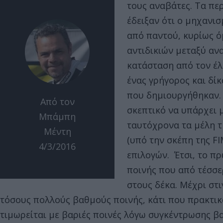
τους αναβάτες. Τα περ
έδειξαν ότι ο μηχανι
από παντού, κυρίως 
αντιδικιών μεταξύ αν
κατάσταση από τον έλ
ένας γρήγορος και δί
που δημιουργήθηκαν. 
Από τον
σκεπτικό να υπάρχει 
Μπάμπη
ταυτόχρονα τα μέλη 
Μέντη
(υπό την σκέπη της FI
4/3/2016
επιλογών. Έτσι, το πρ
ποινής που από τέσσε
στους δέκα. Μέχρι στ
τόσους πολλούς βαθμούς ποινής, κάτι που πρακτικ
τιμωρείται με βαριές ποινές λόγω συγκέντρωσης βα