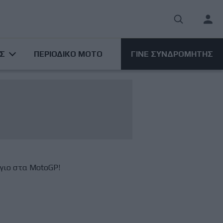
User
acco
ΑΣ
ΠΕΡΙΟΔΙΚΟ ΜΟΤΟ
ΓΙΝΕ ΣΥΝΔΡΟΜΗΤΗΣ
men
όγιο στα MotoGP!