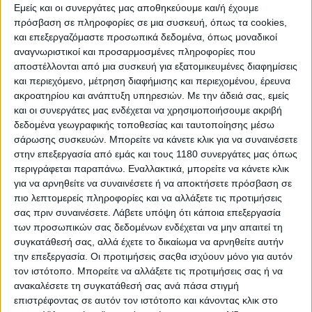
Εμείς και οι συνεργάτες μας αποθηκεύουμε και/ή έχουμε
πρόσβαση σε πληροφορίες σε μια συσκευή, όπως τα cookies,
και επεξεργαζόμαστε προσωπικά δεδομένα, όπως μοναδικοί
αναγνωριστικοί και προσαρμοσμένες πληροφορίες που
αποστέλλονται από μια συσκευή για εξατομικευμένες διαφημίσεις
και περιεχόμενο, μέτρηση διαφήμισης και περιεχομένου, έρευνα
ακροατηρίου και ανάπτυξη υπηρεσιών.
Με την άδειά σας, εμείς
και οι συνεργάτες μας ενδέχεται να χρησιμοποιήσουμε ακριβή
Από το 2023 η εταιρεία με έδρα στο Bergamo έχει
δεδομένα γεωγραφικής τοποθεσίας και ταυτοποίησης μέσω
αναλάβει επίσης τον ρόλο του
Braking Inspiration
σάρωσης συσκευών. Μπορείτε να κάνετε κλικ για να συναινέσετε
Partner του MotoGP,
ενώ κατέχει θέση
κεντρικής
στην επεξεργασία από εμάς και τους 1180 συνεργάτες μας όπως
χορηγού στο Ιταλικό GP στο Mugello.
περιγράφεται παραπάνω. Εναλλακτικά, μπορείτε να κάνετε κλικ
Συνολικά
το σύστημα φρένων της Brembo για το
για να αρνηθείτε να συναινέσετε ή να αποκτήσετε πρόσβαση σε
MotoGP ζυγίζει περίπου 2.3 kg.
Οι αναβάτες έχουν
πιο λεπτομερείς πληροφορίες και να αλλάξετε τις προτιμήσεις
επιλογές διάφορων ανθρακονημάτινων δίσκων
σας πριν συναινέσετε.
Λάβετε υπόψη ότι κάποια επεξεργασία
ανάλογα με το οδηγικό τους στυλ. Μια από τις
των προσωπικών σας δεδομένων ενδέχεται να μην απαιτεί τη
δημοφιλέστερες λύσεις είναι ο δίσκος με ψήκτρες
συγκατάθεσή σας, αλλά έχετε το δικαίωμα να αρνηθείτε αυτήν
που επιτρέπει καλύτερη απαγωγή θερμότητας, ζυγίζει
την επεξεργασία. Οι προτιμήσεις σαςθα ισχύουν μόνο για αυτόν
τον ιστότοπο. Μπορείτε να αλλάξετε τις προτιμήσεις σας ή να
1.4 kg και πρέπει να διατηρείται σε ένα εύρος
ανακαλέσετε τη συγκατάθεσή σας ανά πάσα στιγμή
θερμοκρασίας λειτουργίας μεταξύ 250 και 850 βαθμών
επιστρέφοντας σε αυτόν τον ιστότοπο και κάνοντας κλικ στο
Κελσίου.