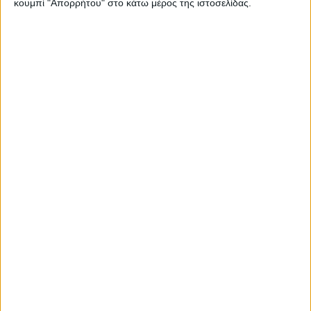
κουμπί "Απορρήτου" στο κάτω μέρος της ιστοσελίδας.
Όλοι οι αναβάτες θα χρησιμοποιήσουν τις γνωστές
δαγκάνες GP4 που παρουσιάστηκαν το 2020.