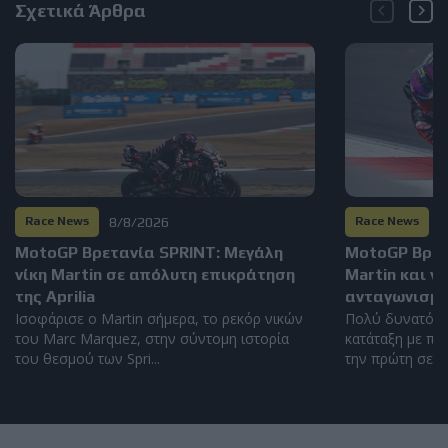
Σχετικά Άρθρα
8/8/2026
8
Race News
Race News
MotoGP Βρετανία SPRINT: Μεγάλη
MotoGP Βρετα
νίκη Martin σε απόλυτη επικράτηση
Martin και ν
της Aprilia
ανταγωνισμό
Ισοφάρισε ο Martin σήμερα, το ρεκόρ νικών
Πολύ δυνατός 
του Marc Marquez, στην σύντομη ιστορία
κατάταξη με πέ
του θεσμού των Spri...
την πρώτη σειρά