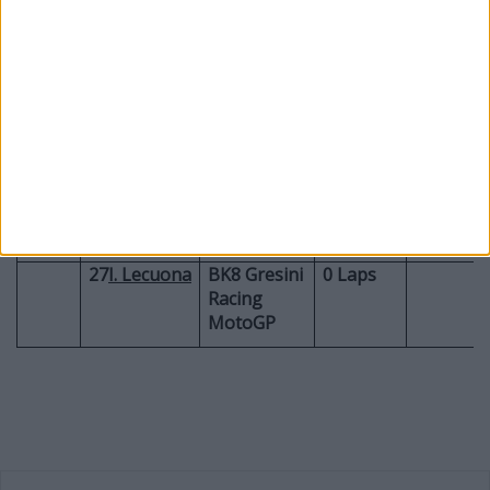
Yamaha
MotoGP
Πτώσεις
25
R.
SuperFile
5 Laps
Fernandez
Trackhouse
MotoGP
Team
35
C.
Castrol
3 Laps
Crutchlow
Honda LCR
27
I. Lecuona
BK8 Gresini
0 Laps
Racing
MotoGP