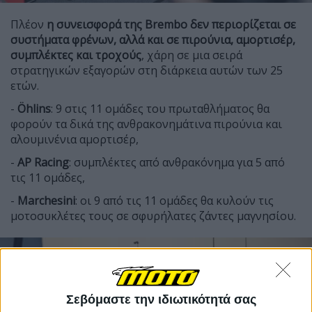
Πλέον
η συνεισφορά της Brembo δεν περιορίζεται σε
συστήματα φρένων, αλλά και σε πιρούνια, αμορτισέρ,
συμπλέκτες και τροχούς
, χάρη σε μια σειρά
στρατηγικών εξαγορών στη διάρκεια αυτών των 25
ετών.
-
Öhlins
: 9 στις 11 ομάδες του πρωταθλήματος θα
φορούν τα δικά της ανθρακονημάτινα πιρούνια και
αλουμινένια αμορτισέρ,
-
AP Racing
: συμπλέκτες από ανθρακόνημα για 5 από
τις 11 ομάδες,
-
Marchesini
: οι 9 από τις 11 ομάδες θα κυλούν τις
μοτοσυκλέτες τους σε σφυρήλατες ζάντες μαγνησίου.
Σεβόμαστε την ιδιωτικότητά σας