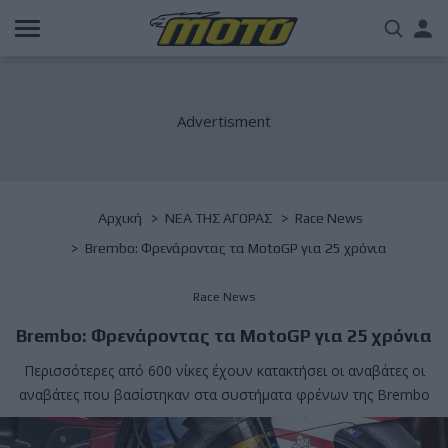
Παράκαμψη
Us
προς
το
acc
κυρίως
περιεχόμενο
me
Breadcrumb
Αρχική
NΕΑ ΤΗΣ ΑΓΟΡΑΣ
Race News
Brembo: Φρενάροντας τα MotoGP για 25 χρόνια
Race News
Brembo: Φρενάροντας τα MotoGP για 25 χρόνια
Περισσότερες από 600 νίκες έχουν κατακτήσει οι αναβάτες οι
αναβάτες που βασίστηκαν στα συστήματα φρένων της Brembo