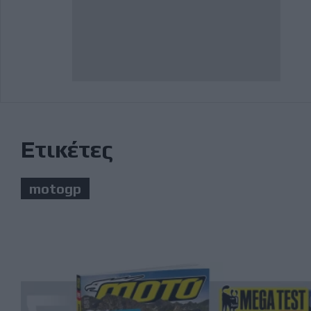
Ετικέτες
motogp