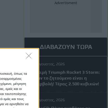
ΔΙΑΒΑΖΟΥΝ ΤΩΡΑ
4 Αύγουστος, 2026
Δοκιμή Triumph Rocket 3 Storm:
 συσκευή, όπως τα
Όταν το ζητούμενο είναι η
προσαρμοσμένες
υπερβολή! Τέρας 2.500 κυβικών!
ιεχόμενο, μέτρηση
ς, εμείς και οι
και ταυτοποίησης
ό εμάς και τους
4 Αύγουστος, 2026
ια να αρνηθείτε να