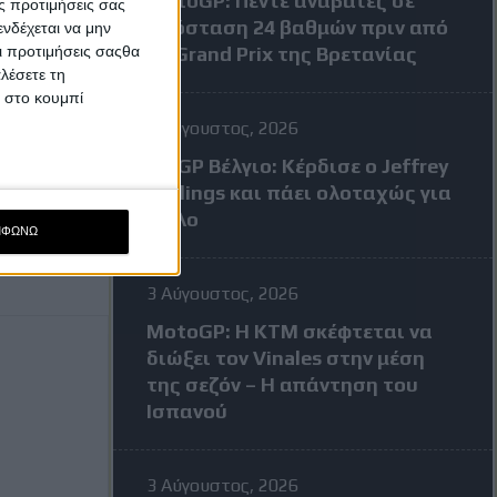
MotoGP: Πέντε αναβάτες σε
ς προτιμήσεις σας
απόσταση 24 βαθμών πριν από
νδέχεται να μην
Οι προτιμήσεις σαςθα
το Grand Prix της Βρετανίας
λέσετε τη
κ στο κουμπί
3 Αύγουστος, 2026
MXGP Βέλγιο: Κέρδισε ο Jeffrey
Herlings και πάει ολοταχώς για
τίτλο
ΜΦΩΝΩ
3 Αύγουστος, 2026
MotoGP: Η KTM σκέφτεται να
διώξει τον Vinales στην μέση
της σεζόν – Η απάντηση του
Ισπανού
3 Αύγουστος, 2026