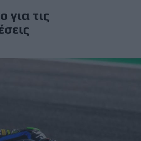
 για τις
έσεις