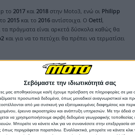
op το
2017
και
2018
στην Moto3, ενώ οι
Philipp
 το
2015
και το
2016
αντίστοιχα. Ο
Oettl
,
ά τα πράγματα είναι αρκετά δύσκολα καθώς θα
o2
και για να το πετύχει θα πρέπει να τερματίσει
Σεβόμαστε την ιδιωτικότητά σας
άτες μας αποθηκεύουμε και/ή έχουμε πρόσβαση σε πληροφορίες σε μια
ργαζόμαστε προσωπικά δεδομένα, όπως μοναδικοί αναγνωριστικοί και 
στέλλονται από μια συσκευή για εξατομικευμένες διαφημίσεις και περ
εχομένου, έρευνα ακροατηρίου και ανάπτυξη υπηρεσιών.
Με την άδειά σα
χεται να χρησιμοποιήσουμε ακριβή δεδομένα γεωγραφικής τοποθεσίας 
ών. Μπορείτε να κάνετε κλικ για να συναινέσετε στην επεξεργασία απ
 όπως περιγράφεται παραπάνω. Εναλλακτικά, μπορείτε να κάνετε κλικ γ