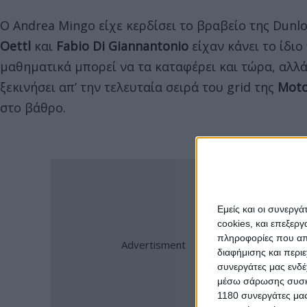
Ο Andrea Mingo είχε κερδίσει το βραβείο της Dunl
Oettl
και
Fabio Di Giannantonio
είχαν κάνει το ίδιο
μαθηματικά μπορεί να τα καταφέρει και τώρα, αλλ
ξεκινήσει απ’ την τελευταία σειρά του grid της
Mot
στο βάθρο.
Εμείς και οι συνεργ
cookies, και επεξε
πληροφορίες που απο
διαφήμισης και περι
συνεργάτες μας ενδέ
μέσω σάρωσης συσκευ
1180 συνεργάτες μας