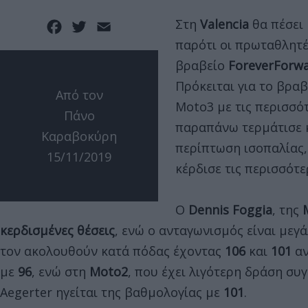
Στη
Valencia
θα πέσει
Facebook
Twitter
Email
παρότι οι πρωταθλητέ
βραβείο
ForeverForw
Πρόκειται για το βρα
Από τον
Moto3 με τις περισσό
Πάνο
παραπάνω τερμάτισε κ
Καραβοκύρη
περίπτωση ισοπαλίας,
15/11/2019
κέρδισε τις περισσότε
Ο
Dennis Foggia
, της
κερδισμένες θέσεις
, ενώ ο ανταγωνισμός είναι μεγ
τον ακολουθούν κατά πόδας έχοντας
106
και
101
αν
με
96
, ενώ στη
Moto2
, που έχει λιγότερη δράση συ
Aegerter ηγείται της βαθμολογίας με
101
.