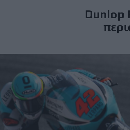
Dunlop 
περι