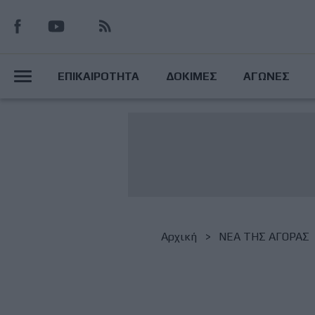
Παράκαμψη
προς
το
Main
κυρίως
ΕΠΙΚΑΙΡΟΤΗΤΑ
ΔΟΚΙΜΕΣ
ΑΓΩΝΕΣ
περιεχόμενο
Menu
Breadcrumb
Αρχική
NΕΑ ΤΗΣ ΑΓΟΡΑΣ