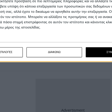
οκτήσετε πρόσβαση σε πιο λεπτομερείς πληροφορίες και να αλλάξετε τι
βετε υπόψη ότι κάποια επεξεργασία των προσωπικών σας δεδομένων ε
εσή σας, αλλά έχετε το δικαίωμα να αρνηθείτε αυτήν την επεξεργασία. 
τόν τον ιστότοπο. Μπορείτε να αλλάξετε τις προτιμήσεις σας ή να ανακα
 πάσα στιγμή επιστρέφοντας σε αυτόν τον ιστότοπο και κάνοντας κλι
 ελαστικών για μοτοσυκλέτες, Wim Van Achter
ω μέρος της ιστοσελίδας.
ίες που μας προσφέρουν μπόλικο θέαμα. Κάθε
ποφασιστικότητα και το σθένος να κάνει πάρα
λει να είναι παρούσα σε πρωταθλήματα που
ΕΠΙΛΟΓΕΣ
ΔΙΑΦΩΝΩ
ΣΥ
ση. Το βραβείο της Dunlop αντιπροσωπεύει τις