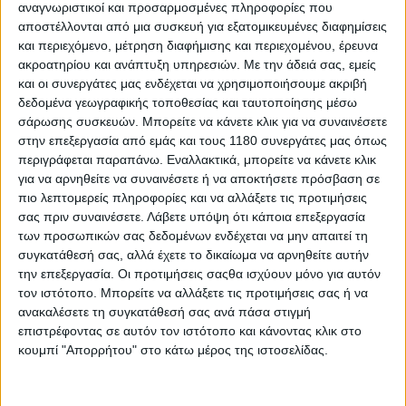
αναγνωριστικοί και προσαρμοσμένες πληροφορίες που
αποστέλλονται από μια συσκευή για εξατομικευμένες διαφημίσεις
και περιεχόμενο, μέτρηση διαφήμισης και περιεχομένου, έρευνα
ακροατηρίου και ανάπτυξη υπηρεσιών.
Με την άδειά σας, εμείς
και οι συνεργάτες μας ενδέχεται να χρησιμοποιήσουμε ακριβή
δεδομένα γεωγραφικής τοποθεσίας και ταυτοποίησης μέσω
σάρωσης συσκευών. Μπορείτε να κάνετε κλικ για να συναινέσετε
στην επεξεργασία από εμάς και τους 1180 συνεργάτες μας όπως
Ωστόσο, για τους αθλητές υψηλού επιπέδου
περιγράφεται παραπάνω. Εναλλακτικά, μπορείτε να κάνετε κλικ
υπάρχουν εξαιρέσεις. Ο ίδιος αποκάλυψε πως
για να αρνηθείτε να συναινέσετε ή να αποκτήσετε πρόσβαση σε
ξεκίνησε τη νηστεία, αλλά προσαρμόζει το πρόγραμμά
πιο λεπτομερείς πληροφορίες και να αλλάξετε τις προτιμήσεις
του λόγω του αγώνα στην Ταϊλάνδη.
σας πριν συναινέσετε.
Λάβετε υπόψη ότι κάποια επεξεργασία
των προσωπικών σας δεδομένων ενδέχεται να μην απαιτεί τη
συγκατάθεσή σας, αλλά έχετε το δικαίωμα να αρνηθείτε αυτήν
"Την πρώτη μέρα τήρησα το Ραμαζάνι, αλλά όταν
την επεξεργασία. Οι προτιμήσεις σαςθα ισχύουν μόνο για αυτόν
οδηγώ τη μοτοσυκλέτα χρειάζομαι ενέργεια," δήλωσε.
τον ιστότοπο. Μπορείτε να αλλάξετε τις προτιμήσεις σας ή να
"Μετά το τεστ έκανα άλλες δύο μέρες. Τώρα άρχισα
ανακαλέσετε τη συγκατάθεσή σας ανά πάσα στιγμή
ξανά να τρώω και να πίνω, γιατί αύριο ξεκινάμε πάλι.
επιστρέφοντας σε αυτόν τον ιστότοπο και κάνοντας κλικ στο
Όταν επιστρέψω στην Τουρκία μετά τον αγώνα, θα
κουμπί "Απορρήτου" στο κάτω μέρος της ιστοσελίδας.
συνεχίσω κανονικά το Ραμαζάνι."