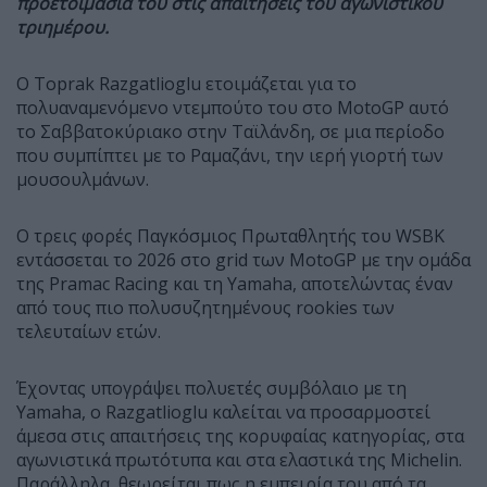
προετοιμασία του στις απαιτήσεις του αγωνιστικού
τριημέρου.
Ο Toprak Razgatlioglu ετοιμάζεται για το
πολυαναμενόμενο ντεμπούτο του στο MotoGP αυτό
το Σαββατοκύριακο στην Ταϊλάνδη, σε μια περίοδο
που συμπίπτει με το Ραμαζάνι, την ιερή γιορτή των
μουσουλμάνων.
Ο τρεις φορές Παγκόσμιος Πρωταθλητής του WSBK
εντάσσεται το 2026 στο grid των MotoGP με την ομάδα
της Pramac Racing και τη Yamaha, αποτελώντας έναν
από τους πιο πολυσυζητημένους rookies των
τελευταίων ετών.
Έχοντας υπογράψει πολυετές συμβόλαιο με τη
Yamaha, ο Razgatlioglu καλείται να προσαρμοστεί
άμεσα στις απαιτήσεις της κορυφαίας κατηγορίας, στα
αγωνιστικά πρωτότυπα και στα ελαστικά της Michelin.
Παράλληλα, θεωρείται πως η εμπειρία του από τα