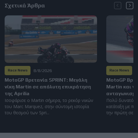
Σχετικά Άρθρα
8/8/2026
8
Race News
Race News
MotoGP Βρετανία SPRINT: Μεγάλη
MotoGP Βρετα
νίκη Martin σε απόλυτη επικράτηση
Martin και ν
της Aprilia
ανταγωνισμό
Ισοφάρισε ο Martin σήμερα, το ρεκόρ νικών
Πολύ δυνατός 
του Marc Marquez, στην σύντομη ιστορία
κατάταξη με πέ
του θεσμού των Spri...
την πρώτη σειρά