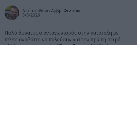
Από τον
Θάνο Αμβρ. Φελούκα
8/8/2026
Πολύ δυνατός ο ανταγωνισμός στην κατάταξη με
πέντε αναβάτες να παλεύουν για την πρώτη σειρά
αλλά και για το ρεκόρ. Χθες ο Bezzecchi έδειξε πως
παρόλο που το πρόγραμμα αποκατάστασης του δεν
έχει ολοκληρωθεί πλήρως, είναι σε πολύ καλή φόρμα
για να κυνηγήσει το ρεκόρ της πίστας και παράλληλα
πως η Aprilia έχει στην Αγγλία το πάνω χέρι έναντι
των Ducati.
Σήμερα αυτό έλαμψε περισσότερο όπου όλες οι Aprilia
ξεκινούν από τις πρώτες θέσεις με εξαίρεση εδώ τον
Bezzecchi που αντιμετώπισε και ένα μικρό πρόβλημα
με την αεροτομή που αποκολλήθηκε από την
μοτοσυκλέτα του.
Αντίστοιχα ο Marc Marquez βρέθηκε σε κάποια στιγμή
να κρατά την pole position αλλά δεν κατάφερε να βρει