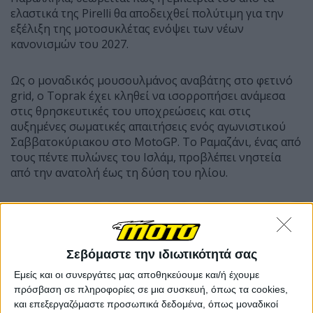
ελαστικά της Pirelli θα αποδειχθεί πολύτιμη για την
εξέλιξη της μοτοσυκλέτας ενόψει των νέων
κανονισμών του 2027.
Ως ο μοναδικός μουσουλμάνος αναβάτης στο φετινό
grid, ο Toprak έχει κληθεί να ισορροπήσει ανάμεσα
στις θρησκευτικές του υποχρεώσεις και στις
αυξημένες σωματικές απαιτήσεις ενός αγωνιστικού
Σαββατοκύριακου στο MotoGP. Το Ραμαζάνι, ένας από
τους πέντε πυλώνες του Ισλάμ, προβλέπει νηστεία
από την ανατολή έως τη δύση του ηλίου.
Σεβόμαστε την ιδιωτικότητά σας
Εμείς και οι συνεργάτες μας αποθηκεύουμε και/ή έχουμε
πρόσβαση σε πληροφορίες σε μια συσκευή, όπως τα cookies,
και επεξεργαζόμαστε προσωπικά δεδομένα, όπως μοναδικοί