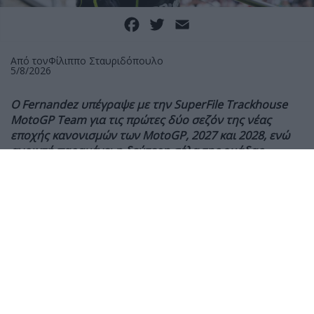
Facebook
Twitter
Email
Από τον
Φίλιππο Σταυριδόπουλο
5/8/2026
Ο
Fernandez υπέγραψε με την SuperFile Trackhouse
MotoGP Team για τις πρώτες δύο σεζόν της νέας
εποχής κανονισμών των
MotoGP, 2027 και 2028, ενώ
ανοιχτή παραμένει η δεύτερη σέλα της ομάδας.
Η SuperFile Trackhouse MotoGP Team ανακοίνωσε
επίσημα την ανανέωση της συνεργασίας της με τον
Raul Fernandez, ο οποίος υπέγραψε νέο συμβόλαιο
που θα τον κρατήσει στην αμερικανική ομάδα μέχρι
το τέλος της σεζόν του 2028.
Ο Fernandez αποτελεί μέλος του project της
Trackhouse από την πρώτη της χρονιά στα MotoGP,