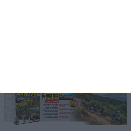
χρόνο.
Ετικέτες
silverstone
motogp
2027
2028
carmelo ezpeleta