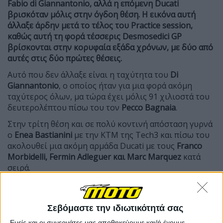
Fabio di Giannantonio, αλλά η επόμενη Ducati
βρισκόταν μόλις στην όγδοη θέση. Η εικόνα αυτή
άλλαξε άρδην μετά το τέλος του Practice session,
καθώς αυτή τη φορά τέσσερις Desmosedici GP
βρίσκονται στην κορυφαία εξάδα χρόνων, με δύο από
αυτές στις δύο πρώτες θέσεις.
Αυτό που δεν άλλαξε είναι η ταχύτητα του
Di
Giannantonio
, ο οποίος ήταν για μια φορά ακόμη
ταχύτερος όλων, μα τώρα έχει μόλις 91 χιλιοστά του
δευτερολέπτου πίσω του τον
Pecco Bagnaia
.
Στην τρίτη θέση και σε πολύ κοντινή απόσταση γυρνά
ο
Enea Bastianini
με την ΚΤΜ της Tech3 και πίσω του
ακολουθεί μια ακόμη αρμάδα Ducati με τους
Franco
Morbidelli, Fermin Adleguer και Marc Marquez
κατά
σειρά.
Οι δύο εργοστασιακές Aprilia γεμίζουν τις θέσεις 7 και
8 με τους
Marco Bezzecchi
και
Jorge Martin
αντίστοιχα, όντας 2 και 3 δέκατα πιο αργοί από τον
Σεβόμαστε την ιδιωτικότητά σας
πρώτο.
Εμείς και οι συνεργάτες μας αποθηκεύουμε και/ή έχουμε