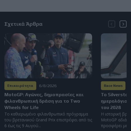
Σχετικά Άρθρα
6/8/2026
6
Επικαιρότητα
Race News
MotoGP: Αγώνες, δημοπρασίες και
Το Silversto
φιλανθρωπική δράση για το Two
ημερολόγιο 
Wheels for Life
του 2028
Το καθιερωμένο φιλανθρωπικό πρόγραμμα
Η ιστορική βρετ
του βρετανικού Grand Prix επιστρέφει από τις
MotoGP αδιάκο
6 έως τις 9 Αυγού...
προσφέρει μερικ