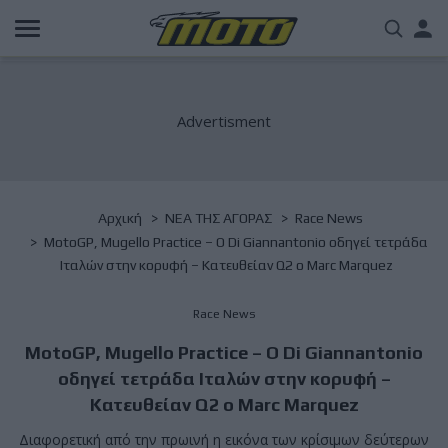
Παράκαμψη
Us
προς
το
acc
κυρίως
περιεχόμενο
me
Breadcrumb
Αρχική
NΕΑ ΤΗΣ ΑΓΟΡΑΣ
Race News
MotoGP, Mugello Practice – Ο Di Giannantonio οδηγεί τετράδα
Ιταλών στην κορυφή – Κατευθείαν Q2 ο Marc Marquez
Race News
MotoGP, Mugello Practice – Ο Di Giannantonio
οδηγεί τετράδα Ιταλών στην κορυφή –
Κατευθείαν Q2 ο Marc Marquez
Διαφορετική από την πρωινή η εικόνα των κρίσιμων δεύτερων