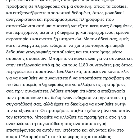
Την προνομιούχο δεκάδα που περνά απευθείας στις
πρόσβαση σε πληροφορίες σε μια συσκευή, όπως τα cookies,
δεύτερες κατατακτήριες δοκιμές Q2 συμπληρώνουν
και επεξεργαζόμαστε προσωπικά δεδομένα, όπως μοναδικοί
οι
Alex Rins
και
Diogo Moreira
, ο τελευταίος μάλιστα
αναγνωριστικοί και προσαρμοσμένες πληροφορίες που
αποστέλλονται από μια συσκευή για εξατομικευμένες διαφημίσεις
για πρώτη φορά στην καριέρα του στη μεγάλη
και περιεχόμενο, μέτρηση διαφήμισης και περιεχομένου, έρευνα
κατηγορία.
ακροατηρίου και ανάπτυξη υπηρεσιών.
Με την άδειά σας, εμείς
Αυτό σημαίνει πως θα πρέπει να περάσουν από το Q1
και οι συνεργάτες μας ενδέχεται να χρησιμοποιήσουμε ακριβή
αρκετά βαριά ονόματα, με τις μεγαλύτερες εκπλήξεις
δεδομένα γεωγραφικής τοποθεσίας και ταυτοποίησης μέσω
να συνιστούν οι
Pedro Acosta
και
Ai Ogura
.
σάρωσης συσκευών. Μπορείτε να κάνετε κλικ για να συναινέσετε
στην επεξεργασία από εμάς και τους 1180 συνεργάτες μας όπως
Αποτελέσματα Mugello MotoGP Practice
περιγράφεται παραπάνω. Εναλλακτικά, μπορείτε να κάνετε κλικ
ΑΠΟ
ΑΠΟ
για να αρνηθείτε να συναινέσετε ή να αποκτήσετε πρόσβαση σε
#
ΑΝΑΒΑΤΗΣ
ΟΜΑΔΑ
ΧΡΟΝΟΣ
ΠΡΩΤΟ
ΠΡΟΗΓ
πιο λεπτομερείς πληροφορίες και να αλλάξετε τις προτιμήσεις
σας πριν συναινέσετε.
Λάβετε υπόψη ότι κάποια επεξεργασία
1
Fabio
DI
Pertamina
1'44.808
των προσωπικών σας δεδομένων ενδέχεται να μην απαιτεί τη
GIANNANTONIO
Enduro
συγκατάθεσή σας, αλλά έχετε το δικαίωμα να αρνηθείτε αυτήν
VR46
την επεξεργασία. Οι προτιμήσεις σαςθα ισχύουν μόνο για αυτόν
Racing
τον ιστότοπο. Μπορείτε να αλλάξετε τις προτιμήσεις σας ή να
Team
ανακαλέσετε τη συγκατάθεσή σας ανά πάσα στιγμή
2
Francesco
Ducati
1'44.899
0.091
0.091
επιστρέφοντας σε αυτόν τον ιστότοπο και κάνοντας κλικ στο
BAGNAIA
Lenovo
κουμπί "Απορρήτου" στο κάτω μέρος της ιστοσελίδας.