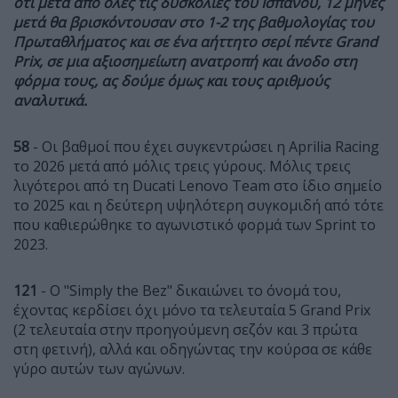
ότι μετά από όλες τις δυσκολίες του Ισπανού, 12 μήνες
μετά θα βρισκόντουσαν στο 1-2 της βαθμολογίας του
Πρωταθλήματος και σε ένα αήττητο σερί πέντε Grand
Prix, σε μια αξιοσημείωτη ανατροπή και άνοδο στη
φόρμα τους, ας δούμε όμως και τους αριθμούς
αναλυτικά.
58
- Οι βαθμοί που έχει συγκεντρώσει η Aprilia Racing
το 2026 μετά από μόλις τρεις γύρους. Μόλις τρεις
λιγότεροι από τη Ducati Lenovo Team στο ίδιο σημείο
το 2025 και η δεύτερη υψηλότερη συγκομιδή από τότε
που καθιερώθηκε το αγωνιστικό φορμά των Sprint το
2023.
121
- Ο "Simply the Bez" δικαιώνει το όνομά του,
έχοντας κερδίσει όχι μόνο τα τελευταία 5 Grand Prix
(2 τελευταία στην προηγούμενη σεζόν και 3 πρώτα
στη φετινή), αλλά και οδηγώντας την κούρσα σε κάθε
γύρο αυτών των αγώνων.