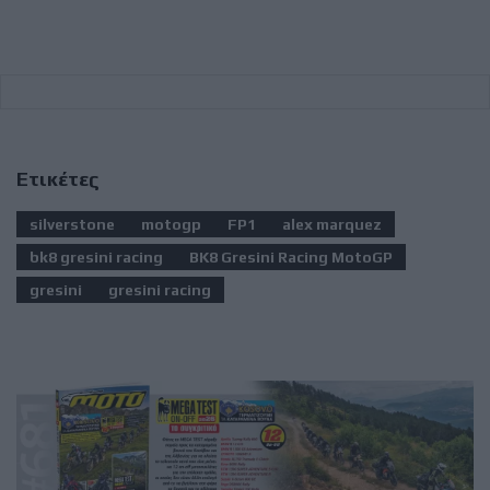
Ετικέτες
silverstone
motogp
FP1
alex marquez
bk8 gresini racing
BK8 Gresini Racing MotoGP
gresini
gresini racing