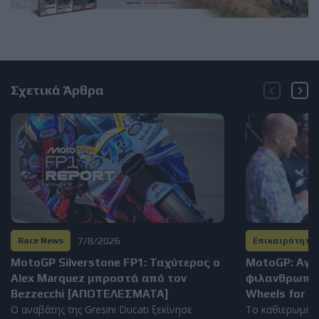
Σχετικά Άρθρα
7/8/2026
Race News
Επικαιρότητα
MotoGP Silverstone FP1: Ταχύτερος ο
MotoGP: Αγώ
Alex Marquez μπροστά από τον
φιλανθρωπικ
Bezzecchi [ΑΠΟΤΕΛΕΣΜΑΤΑ]
Wheels for Li
Ο αναβάτης της Gresini Ducati ξεκίνησε
Το καθιερωμέν