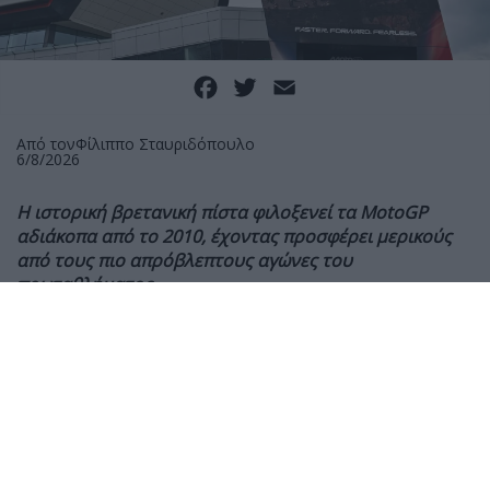
Facebook
Twitter
Email
Από τον
Φίλιππο Σταυριδόπουλο
6/8/2026
Η ιστορική βρετανική πίστα φιλοξενεί τα MotoGP
αδιάκοπα από το 2010, έχοντας προσφέρει μερικούς
από τους πιο απρόβλεπτους αγώνες του
πρωταθλήματος
Λίγες ημέρες πριν από τη διεξαγωγή του Grand Prix
Μεγάλης Βρετανίας 2026, τα MotoGP ανακοίνωσαν την
επέκταση της συνεργασίας τους με το Silverstone έως
το τέλος της σεζόν του 2028.
Η νέα συμφωνία διασφαλίζει ότι ο ιστορικός αγώνας