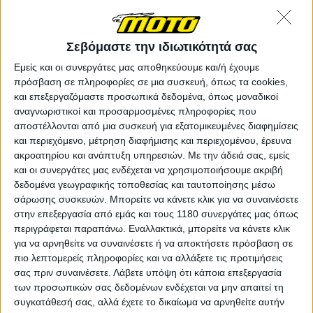
Σεβόμαστε την ιδιωτικότητά σας
Εμείς και οι συνεργάτες μας αποθηκεύουμε και/ή έχουμε
πρόσβαση σε πληροφορίες σε μια συσκευή, όπως τα cookies,
7
- Η Aprilia έγινε ο έβδομος κατασκευαστής στην
και επεξεργαζόμαστε προσωπικά δεδομένα, όπως μοναδικοί
ιστορία των MotoGP που πετυχαίνει σερί πέντε
αναγνωριστικοί και προσαρμοσμένες πληροφορίες που
νικών, μαζί με τις Honda, Ducati, MV Agusta, Suzuki,
αποστέλλονται από μια συσκευή για εξατομικευμένες διαφημίσεις
Gilera και Yamaha, με όλες τις υπόλοιπες να έχουν
και περιεχόμενο, μέτρηση διαφήμισης και περιεχομένου, έρευνα
φτάσει και τις έξι συνεχόμενες.
ακροατηρίου και ανάπτυξη υπηρεσιών.
Με την άδειά σας, εμείς
και οι συνεργάτες μας ενδέχεται να χρησιμοποιήσουμε ακριβή
5
- Τα τελευταία πέντε Grand Prix είδαν την Aprilia να
δεδομένα γεωγραφικής τοποθεσίας και ταυτοποίησης μέσω
περνά πρώτη τη γραμμή του τερματισμού, με όλες τις
σάρωσης συσκευών. Μπορείτε να κάνετε κλικ για να συναινέσετε
νίκες να ανήκουν στον Bez!
στην επεξεργασία από εμάς και τους 1180 συνεργάτες μας όπως
περιγράφεται παραπάνω. Εναλλακτικά, μπορείτε να κάνετε κλικ
για να αρνηθείτε να συναινέσετε ή να αποκτήσετε πρόσβαση σε
5
- Παραμένοντας στο νούμερο πέντε, το COTA ήταν
πιο λεπτομερείς πληροφορίες και να αλλάξετε τις προτιμήσεις
το πέμπτο συνεχόμενο Gρand Prix όπου τουλάχιστον
σας πριν συναινέσετε.
Λάβετε υπόψη ότι κάποια επεξεργασία
μία Aprilia προκρίθηκε για εκκίνηση από την πρώτη
των προσωπικών σας δεδομένων ενδέχεται να μην απαιτεί τη
σειρά, παρόλο που ο Bezzecchi τελικά χρειάστηκε να
συγκατάθεσή σας, αλλά έχετε το δικαίωμα να αρνηθείτε αυτήν
ξεκινήσει από την 4η θέση την Κυριακή λόγω ποινής.