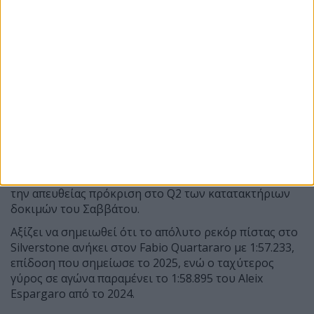
23
Toprak
TUR
Pramac
+2.351s
Razgatlioglu
Yamaha
(YZR-M1)*
Η συνέχεια της ημέρας έρχεται με τις
χρονομετρημένες δοκιμές (P), που ξεκινάνε στις 18:00
ώρα Ελλάδας (16:00 τοπική ώρα Silverstone) και θα
καθορίσει τους δέκα αναβάτες που θα εξασφαλίσουν
την απευθείας πρόκριση στο Q2 των κατατακτήριων
δοκιμών του Σαββάτου.
Αξίζει να σημειωθεί ότι το απόλυτο ρεκόρ πίστας στο
Silverstone ανήκει στον Fabio Quartararo με 1:57.233,
επίδοση που σημείωσε το 2025, ενώ ο ταχύτερος
γύρος σε αγώνα παραμένει το 1:58.895 του Aleix
Espargaro από το 2024.