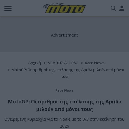
Παράκαμψη
Us
προς
το
acc
κυρίως
περιεχόμενο
me
Breadcrumb
Αρχική
NΕΑ ΤΗΣ ΑΓΟΡΑΣ
Race News
MotoGP: Οι αριθμοί της επέλασης της Aprilia μιλούν από μόνοι
τους
Race News
MotoGP: Οι αριθμοί της επέλασης της Aprilia
μιλούν από μόνοι τους
Ονειρεμένη κυριαρχία για το Noale με το 3/3 στην εκκίνηση του
2026