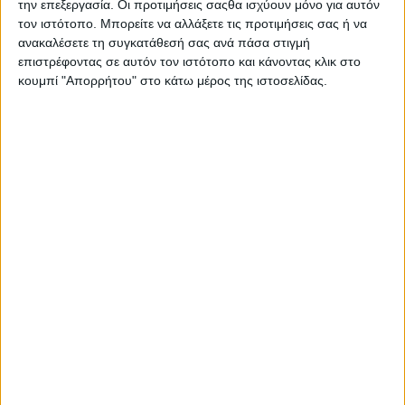
την επεξεργασία. Οι προτιμήσεις σαςθα ισχύουν μόνο για αυτόν
Η νίκη από την τέταρτη θέση ήταν επίσης η πρώτη
τον ιστότοπο. Μπορείτε να αλλάξετε τις προτιμήσεις σας ή να
που δεν προήλθε από την πρώτη σειρά μετά τον Raul
ανακαλέσετε τη συγκατάθεσή σας ανά πάσα στιγμή
Fernandez (Trackhouse MotoGP) στο Phillip Island.
επιστρέφοντας σε αυτόν τον ιστότοπο και κάνοντας κλικ στο
κουμπί "Απορρήτου" στο κάτω μέρος της ιστοσελίδας.