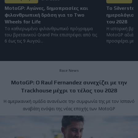
MotoGP: Αγώνες, δημοπρασίες και
Το Silversto
φιλανθρωπική δράση για το Two
ημερολόγιο 
Wheels for Life
του 2028
Το καθιερωμένο φιλανθρωπικό πρόγραμμα
Η ιστορική βρετ
του βρετανικού Grand Prix επιστρέφει από τις
MotoGP αδιάκο
6 έως τις 9 Αυγού...
προσφέρει μερικ
Race News
MotoGP: Ο Raul Fernandez συνεχίζει με την
Trackhouse μέχρι το τέλος του 2028
Η αμερικανική ομάδα ανανέωσε την συμφωνία της με τον Ισπανό
αναβάτη ενόψει της νέας εποχής των MotoGP