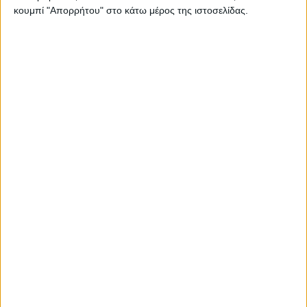
Marc Marquez
7
κουμπί "Απορρήτου" στο κάτω μέρος της ιστοσελίδας.
Bezzecchi
7
Martin
7
Fernández
7
Bastianini
7
Vinales
7
Ogura
6