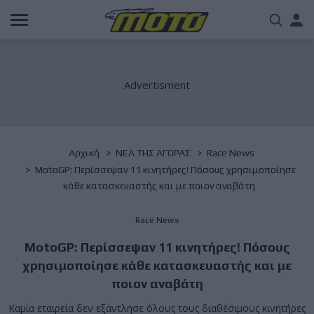
Παράκαμψη
Us
προς
το
acc
κυρίως
περιεχόμενο
me
Breadcrumb
Αρχική
NΕΑ ΤΗΣ ΑΓΟΡΑΣ
Race News
MotoGP: Περίσσεψαν 11 κινητήρες! Πόσους χρησιμοποίησε
κάθε κατασκευαστής και με ποιον αναβάτη
Race News
MotoGP: Περίσσεψαν 11 κινητήρες! Πόσους
χρησιμοποίησε κάθε κατασκευαστής και με
ποιον αναβάτη
Καμία εταιρεία δεν εξάντλησε όλους τους διαθέσιμους κινητήρες