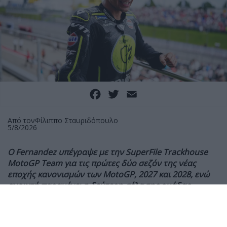
Facebook
Twitter
Email
Από τον
Φίλιππο Σταυριδόπουλο
5/8/2026
Ο
Fernandez υπέγραψε με την SuperFile Trackhouse
MotoGP Team για τις πρώτες δύο σεζόν της νέας
εποχής κανονισμών των
MotoGP, 2027 και 2028, ενώ
ανοιχτή παραμένει η δεύτερη σέλα της ομάδας.
Η SuperFile Trackhouse MotoGP Team ανακοίνωσε
επίσημα την ανανέωση της συνεργασίας της με τον