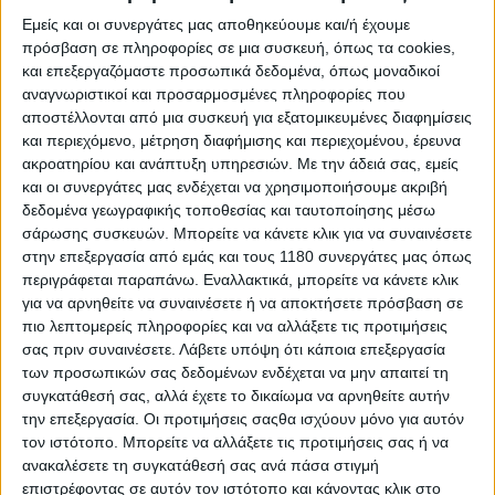
Ας δούμε όμως αναλυτικά, πόσους κινητήρες
Εμείς και οι συνεργάτες μας αποθηκεύουμε και/ή έχουμε
χρησιμοποίησε ο κάθε αναβάτης το 2025:
πρόσβαση σε πληροφορίες σε μια συσκευή, όπως τα cookies,
Κινητήρες που
και επεξεργαζόμαστε προσωπικά δεδομένα, όπως μοναδικοί
Αναβάτης
χρησιμοποίησε
αναγνωριστικοί και προσαρμοσμένες πληροφορίες που
Quartararo
10
αποστέλλονται από μια συσκευή για εξατομικευμένες διαφημίσεις
και περιεχόμενο, μέτρηση διαφήμισης και περιεχομένου, έρευνα
Rins
10
ακροατηρίου και ανάπτυξη υπηρεσιών.
Με την άδειά σας, εμείς
Miller
10
και οι συνεργάτες μας ενδέχεται να χρησιμοποιήσουμε ακριβή
Marini
10
δεδομένα γεωγραφικής τοποθεσίας και ταυτοποίησης μέσω
Mir
10
σάρωσης συσκευών. Μπορείτε να κάνετε κλικ για να συναινέσετε
Zarco
10
στην επεξεργασία από εμάς και τους 1180 συνεργάτες μας όπως
Oliveira
9
περιγράφεται παραπάνω. Εναλλακτικά, μπορείτε να κάνετε κλικ
Bagnaia
8
για να αρνηθείτε να συναινέσετε ή να αποκτήσετε πρόσβαση σε
Alex Marquez
8
πιο λεπτομερείς πληροφορίες και να αλλάξετε τις προτιμήσεις
Aldeguer
8
σας πριν συναινέσετε.
Λάβετε υπόψη ότι κάποια επεξεργασία
Di Giannantonio
8
των προσωπικών σας δεδομένων ενδέχεται να μην απαιτεί τη
συγκατάθεσή σας, αλλά έχετε το δικαίωμα να αρνηθείτε αυτήν
Morbidelli
8
την επεξεργασία. Οι προτιμήσεις σαςθα ισχύουν μόνο για αυτόν
Acosta
8
τον ιστότοπο. Μπορείτε να αλλάξετε τις προτιμήσεις σας ή να
Binder
8
ανακαλέσετε τη συγκατάθεσή σας ανά πάσα στιγμή
Chantra
8
επιστρέφοντας σε αυτόν τον ιστότοπο και κάνοντας κλικ στο