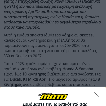
για την επερχόμενη αλλαγή κανονισμών. Η Ducati και
η KTM ήταν πιο επιθετικές με ταχύτερη εναλλαγή
κινητήρων, η Aprilia υιοθέτησε μια σαφώς πιο
συντηρητική στρατηγική, ενώ η Honda και η Yamaha
μπόρεσαν να επωφεληθούν το μεγαλύτερο περιθώριο
στους κανονισμούς.
Αυτή η εικόνα αποκτά ιδιαίτερο νόημα αν σκεφτεί
κανείς ότι οι κινητήρες και η εξέλιξή τους θα
παραμείνουν παγωμένοι για τη σεζόν 2026, στο
πλαίσιο μετάβασης στη νέα εποχή με μοτοσυκλέτες
850 κυβικών το 2027.
Για το 2025, η κάθε ομάδα είχε δικαίωμα σε έναν
αριθμό κινητήρων ανά αναβάτη.
Honda & Yamaha
είχαν έως
10 κινητήρες
διαθέσιμους ανά αναβάτη. Για
τις
Ducati, KTM και Aprilia
, ο μέγιστος αριθμός ήταν
8
κινητήρε
ς ανά αναβάτη. Βέβαια, καμία εταιρεία δεν
χρησιμοποίησε όλους τους κινητήρες που της
αναλογούσαν, αντίθετα υπήρξε σαφής στροφή προς
εξοικονόμηση.
Σεβόμαστε την ιδιωτικότητά σας