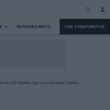
User
acco
ΑΣ
ΠΕΡΙΟΔΙΚΟ ΜΟΤΟ
ΓΙΝΕ ΣΥΝΔΡΟΜΗΤΗΣ
men
στην LCR Honda, έρχεται ο Somkiat Chantra