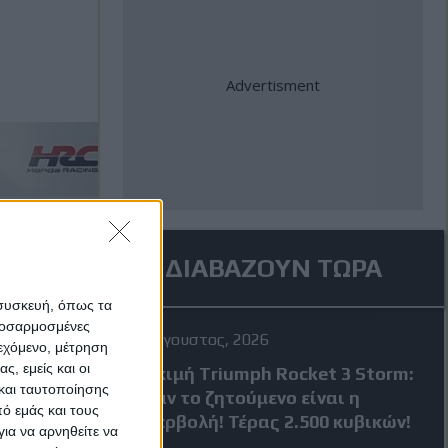
ΔΙΑΒΑΖΟΥΝ ΤΩΡΑ
 συσκευή, όπως τα
προσαρμοσμένες
4 Αύγουστος, 2026
ιεχόμενο, μέτρηση
ς, εμείς και οι
Δοκιμή Triumph Rocket 3 Storm:
και ταυτοποίησης
Όταν το ζητούμενο είναι η
ό εμάς και τους
υπερβολή! Τέρας 2.500 κυβικών!
ια να αρνηθείτε να