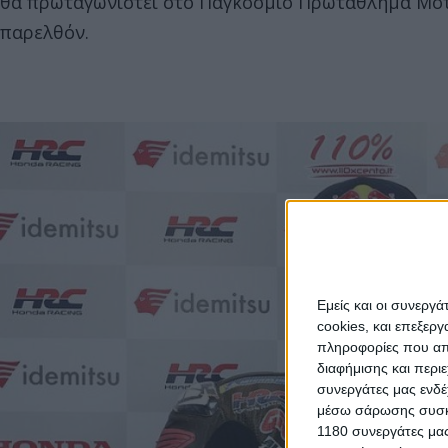
θα πρωταγωνιστεί στο Παγκόσμιο Πρωτάθλημα Μοτ
παρελθόν.
Εμείς και οι συνεργ
cookies, και επεξε
πληροφορίες που απο
διαφήμισης και περι
συνεργάτες μας ενδέ
μέσω σάρωσης συσκευ
1180 συνεργάτες μας