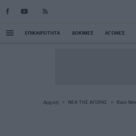
Παράκαμψη
προς
το
Main
κυρίως
ΕΠΙΚΑΙΡΟΤΗΤΑ
ΔΟΚΙΜΕΣ
ΑΓΩΝΕΣ
περιεχόμενο
Menu
Breadcrumb
Αρχική
NΕΑ ΤΗΣ ΑΓΟΡΑΣ
Race Ne