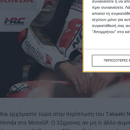
συναινέσετε ή να απ
πριν συναινέσετε.
Λά
απαιτεί τη συγκατάθ
ισχύουν μόνο για αυ
συγκατάθεσή σας ανά
"Απορρήτου" στο κάτ
ΠΕΡΙΣΣΟΤΕΡΕΣ 
Και ερχόμαστε τώρα στην περίπτωση του Takaaki Na
Honda στο MotoGP. Ο 32χρονος αν μη τι άλλο συμ