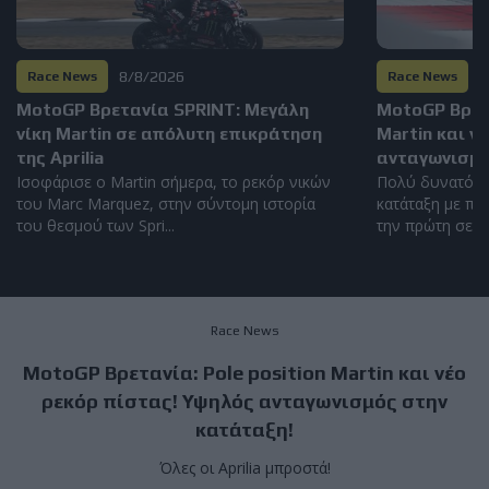
8/8/2026
8
Race News
Race News
MotoGP Βρετανία SPRINT: Μεγάλη
MotoGP Βρετα
νίκη Martin σε απόλυτη επικράτηση
Martin και ν
της Aprilia
ανταγωνισμό
Ισοφάρισε ο Martin σήμερα, το ρεκόρ νικών
Πολύ δυνατός 
του Marc Marquez, στην σύντομη ιστορία
κατάταξη με πέ
του θεσμού των Spri...
την πρώτη σειρά
Race News
MotoGP Βρετανία: Pole position Martin και νέο
ρεκόρ πίστας! Υψηλός ανταγωνισμός στην
κατάταξη!
Όλες οι Aprilia μπροστά!