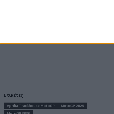
Team
35
C.
Castrol
3 Laps
Crutchlow
Honda LCR
27
I. Lecuona
BK8 Gresini
0 Laps
Racing
MotoGP
Ετικέτες
Aprilia Trackhouse MotoGP
MotoGP 2025
MotoGP 2026