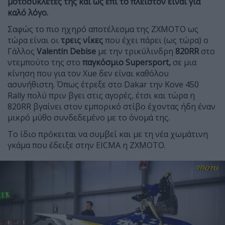
μοτοσυκλέτες της και ως επί το πλείστον είναι για
καλό λόγο.
Σαφώς το πιο ηχηρό αποτέλεσμα της ΖΧΜΟΤΟ ως
τώρα είναι οι
τρεις νίκες
που έχει πάρει (ως τώρα) ο
Γάλλος
Valentin Debise
με την τρικύλινδρη
820RR
στο
ντεμπούτο της στο
παγκόσμιο Supersport,
σε μια
κίνηση που για τον Xue δεν είναι καθόλου
ασυνήθιστη. Όπως έτρεξε στο Dakar την Kove 450
Rally πολύ πριν βγει στις αγορές, έτσι και τώρα η
820RR βγαίνει στον εμπορικό στίβο έχοντας ήδη έναν
μικρό μύθο συνδεδεμένο με το όνομά της.
Το ίδιο πρόκειται να συμβεί και με τη νέα χωμάτινη
γκάμα που έδειξε στην EICMA η ΖΧΜΟΤΟ.