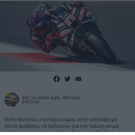
Facebook
Twitter
Email
Από τον
Θάνο Αμβρ. Φελούκα
8/8/2026
Πολύ δυνατός ο ανταγωνισμός στην κατάταξη με
πέντε αναβάτες να παλεύουν για την πρώτη σειρά
αλλά και για το ρεκόρ. Χθες ο Bezzecchi έδειξε πως