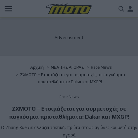
Παράκαμψη
Us
προς
το
acc
κυρίως
περιεχόμενο
me
Breadcrumb
Αρχική
NΕΑ ΤΗΣ ΑΓΟΡΑΣ
Race News
ZXMOTO – Ετοιμάζεται για συμμετοχές σε παγκόσμια
πρωταθλήματα: Dakar και MXGP!
Race News
ZXMOTO – Ετοιμάζεται για συμμετοχές σε
παγκόσμια πρωταθλήματα: Dakar και MXGP!
Ο Zhang Xue δε αλλάζει τακτική, πρώτα στους αγώνες και μετά στην
αγορά