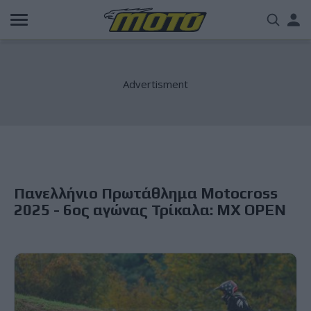
Παράκαμψη
Us
προς
το
acc
κυρίως
περιεχόμενο
me
Πανελλήνιο Πρωτάθλημα Motocross
2025 - 6ος αγώνας Τρίκαλα: MX OPEN