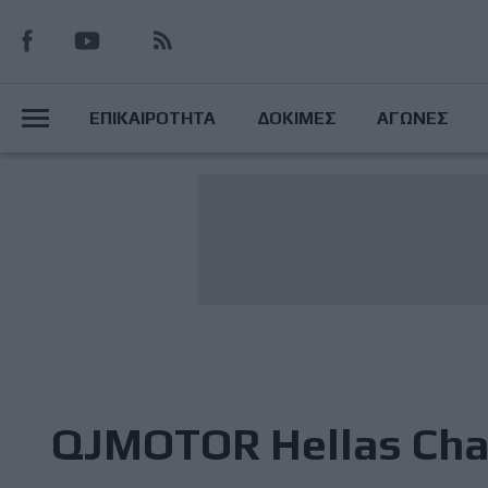
Παράκαμψη
προς
το
Main
κυρίως
ΕΠΙΚΑΙΡΟΤΗΤΑ
ΔΟΚΙΜΕΣ
ΑΓΩΝΕΣ
περιεχόμενο
Menu
QJMOTOR Hellas Cha