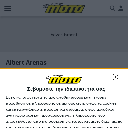
Παράκαμψη
Us
προς
το
acc
κυρίως
περιεχόμενο
me
Albert Arenas
Σεβόμαστε την ιδιωτικότητά σας
Εμείς και οι συνεργάτες μας αποθηκεύουμε και/ή έχουμε
πρόσβαση σε πληροφορίες σε μια συσκευή, όπως τα cookies,
και επεξεργαζόμαστε προσωπικά δεδομένα, όπως μοναδικοί
αναγνωριστικοί και προσαρμοσμένες πληροφορίες που
αποστέλλονται από μια συσκευή για εξατομικευμένες διαφημίσεις
και περιεχόμενο, μέτρηση διαφήμισης και περιεχομένου, έρευνα