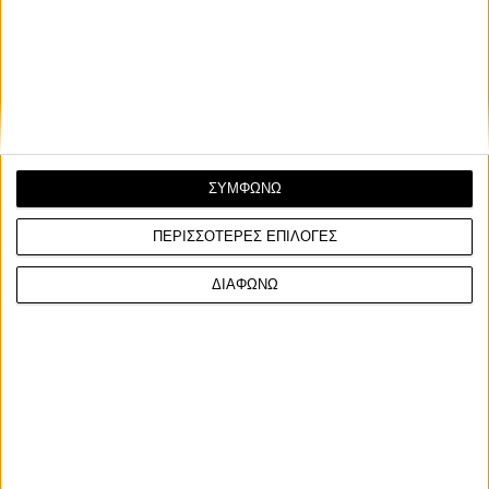
Περιστεράς
Μετά το GP της Τσεχίας, όπου ο Bulega πέτυχε ακόμη ένα
"τρία στα τρία", μεταφερόμαστε στην Αραγονία ...
ΣΥΜΦΩΝΩ
ΠΕΡΙΣΣΟΤΕΡΕΣ ΕΠΙΛΟΓΕΣ
ΔΙΑΦΩΝΩ
ΓΙΝΕ ΣΥΝΔΡΟΜΗΤΗΣ
Επικοινωνία
ΜΟΤΟ Team
Πολιτική Απορρήτου