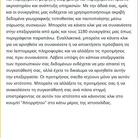
ακροατηρίου και ανάπτυξη υπηρεσιών.
Με την άδειά σας, εμείς
και οι συνεργάτες μας ενδέχεται να χρησιμοποιήσουμε ακριβή
World Superbike
15/6/2026
δεδομένα γεωγραφικής τοποθεσίας και ταυτοποίησης μέσω
σάρωσης συσκευών. Μπορείτε να κάνετε κλικ για να συναινέσετε
MOTUL WSBK, Misano: Στις 25 νίκες το σερί του
στην επεξεργασία από εμάς και τους 1180 συνεργάτες μας όπως
άπιαστου Bulega – Άτυχος ο Γιάννης Περιστεράς
περιγράφεται παραπάνω. Εναλλακτικά, μπορείτε να κάνετε κλικ
Στην πίστα του Misano στην Ιταλία διεξήχθη ο 7ος αγώνας
για να αρνηθείτε να συναινέσετε ή να αποκτήσετε πρόσβαση σε
του Παγκοσμίου Πρωταθλήματος Superbike που δεν είχε
πιο λεπτομερείς πληροφορίες και να αλλάξετε τις προτιμήσεις
εκπλήξεις στη μεγάλη κατηγορία, με τον Nicolo Bulega να
σας πριν συναινέσετε.
Λάβετε υπόψη ότι κάποια επεξεργασία
πετυχαίνει ένα ακόμη “τρία στα τρία”...
των προσωπικών σας δεδομένων ενδέχεται να μην απαιτεί τη
συγκατάθεσή σας, αλλά έχετε το δικαίωμα να αρνηθείτε αυτήν
World Superbike
την επεξεργασία. Οι προτιμήσεις σαςθα ισχύουν μόνο για αυτόν
τον ιστότοπο. Μπορείτε να αλλάξετε τις προτιμήσεις σας ή να
MOTUL WSBK, Aragon: Ακάθεκτος ο Bulega – Εκτός
ανακαλέσετε τη συγκατάθεσή σας ανά πάσα στιγμή
βαθμών ο Περιστεράς
επιστρέφοντας σε αυτόν τον ιστότοπο και κάνοντας κλικ στο
Ο Nicolo Bulega πήρε την 22η σερί νίκη του στη διοργάνωση,
κουμπί "Απορρήτου" στο κάτω μέρος της ιστοσελίδας.
ενώ ο αγώνας της Superpole ήταν ο πιο εντ...
World Superbike
MOTUL WSBK, Aragon: Πρόγραμμα μεταδόσεων -
Όλες οι κατηγορίες – Πότε αγωνίζεται ο Γιάννης