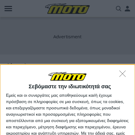
Παράκαμψη
Us
προς
το
acc
κυρίως
περιεχόμενο
me
Almeria
Σεβόμαστε την ιδιωτικότητά σας
Εμείς και οι συνεργάτες μας αποθηκεύουμε και/ή έχουμε
πρόσβαση σε πληροφορίες σε μια συσκευή, όπως τα cookies,
και επεξεργαζόμαστε προσωπικά δεδομένα, όπως μοναδικοί
αναγνωριστικοί και προσαρμοσμένες πληροφορίες που
αποστέλλονται από μια συσκευή για εξατομικευμένες διαφημίσεις
και περιεχόμενο, μέτρηση διαφήμισης και περιεχομένου, έρευνα
ακροατηρίου και ανάπτυξη υπηρεσιών.
Με την άδειά σας, εμείς