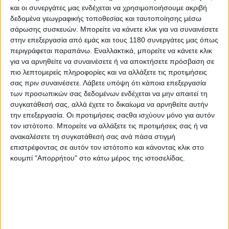
και οι συνεργάτες μας ενδέχεται να χρησιμοποιήσουμε ακριβή
δεδομένα γεωγραφικής τοποθεσίας και ταυτοποίησης μέσω
Επικαιρότητα
7/5/2026
σάρωσης συσκευών. Μπορείτε να κάνετε κλικ για να συναινέσετε
στην επεξεργασία από εμάς και τους 1180 συνεργάτες μας όπως
Ισπανία: 4 πίστες στην ίδια έκταση - Στην Almería
περιγράφεται παραπάνω. Εναλλακτικά, μπορείτε να κάνετε κλικ
δημιουργείται η μεγαλύτερη πίστα στην Ευρώπη
για να αρνηθείτε να συναινέσετε ή να αποκτήσετε πρόσβαση σε
Δεν γίνεται να είσαι μοτοσυκλετιστής στην Ελλάδα και να μη
πιο λεπτομερείς πληροφορίες και να αλλάξετε τις προτιμήσεις
“ζηλεύεις” όταν μαθαίνεις πως ο ιδιοκτήτης της πίστας Almería
σας πριν συναινέσετε.
Λάβετε υπόψη ότι κάποια επεξεργασία
κατασκευάζει δύο νέες πίστες στον ίδιο χώρο! Ας πάρουμε τα
των προσωπικών σας δεδομένων ενδέχεται να μην απαιτεί τη
πράγματα από την ...
συγκατάθεσή σας, αλλά έχετε το δικαίωμα να αρνηθείτε αυτήν
την επεξεργασία. Οι προτιμήσεις σαςθα ισχύουν μόνο για αυτόν
Υπόλοιπα πρωταθλήματα
τον ιστότοπο. Μπορείτε να αλλάξετε τις προτιμήσεις σας ή να
ανακαλέσετε τη συγκατάθεσή σας ανά πάσα στιγμή
Ανοιχτές οι μισές συμμετοχές για το KTM 990 RC R
επιστρέφοντας σε αυτόν τον ιστότοπο και κάνοντας κλικ στο
Cup 2026
κουμπί "Απορρήτου" στο κάτω μέρος της ιστοσελίδας.
Η KTM ανακοίνωσε ότι περισσότερες από το 50% των
θέσεων στο νέο KTM 990 RC R Cup για το 2026 έχουν ή...