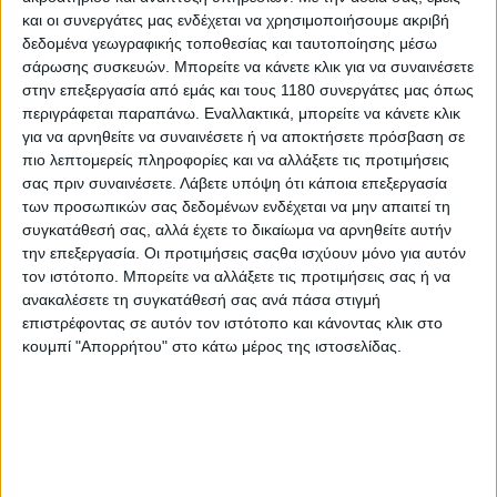
και οι συνεργάτες μας ενδέχεται να χρησιμοποιήσουμε ακριβή
δεδομένα γεωγραφικής τοποθεσίας και ταυτοποίησης μέσω
Επικαιρότητα
24/7/2026
σάρωσης συσκευών. Μπορείτε να κάνετε κλικ για να συναινέσετε
στην επεξεργασία από εμάς και τους 1180 συνεργάτες μας όπως
Αυτοκινητόδρομος Ε65: Παραδίδονται στην
περιγράφεται παραπάνω. Εναλλακτικά, μπορείτε να κάνετε κλικ
κυκλοφορία τα τελευταία 46 χιλιόμετρα
για να αρνηθείτε να συναινέσετε ή να αποκτήσετε πρόσβαση σε
Σήμερα, 24 Ιουλίου 2026, παραδίδονται στην κυκλοφορία και
πιο λεπτομερείς πληροφορίες και να αλλάξετε τις προτιμήσεις
τα τελευταία 46 χιλιόμετρα σε σύνολο 182,1 χλμ., ενώ χτες
σας πριν συναινέσετε.
Λάβετε υπόψη ότι κάποια επεξεργασία
πραγματοποιήθηκαν τα επίσημα εγκαίνια της ενιαίας
των προσωπικών σας δεδομένων ενδέχεται να μην απαιτεί τη
λειτουργίας του. Το έργο σίγουρ...
συγκατάθεσή σας, αλλά έχετε το δικαίωμα να αρνηθείτε αυτήν
την επεξεργασία. Οι προτιμήσεις σαςθα ισχύουν μόνο για αυτόν
Επικαιρότητα
τον ιστότοπο. Μπορείτε να αλλάξετε τις προτιμήσεις σας ή να
ανακαλέσετε τη συγκατάθεσή σας ανά πάσα στιγμή
Αυτοκινητόδρομος Ε65: Έτοιμα στα μέσα του 2026
επιστρέφοντας σε αυτόν τον ιστότοπο και κάνοντας κλικ στο
τα τελευταία 45,5 χλμ.
κουμπί "Απορρήτου" στο κάτω μέρος της ιστοσελίδας.
Αυτοψία στο υπό κατασκευή βόρειο τμήμα του
Αυτοκινητόδρομου Κεντρικής Ελλάδος (Ε65), στα Γρεβενά,
πρ...