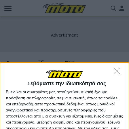
Παράκαμψη
Us
προς
το
acc
κυρίως
περιεχόμενο
me
Αυτοκινητόδρομος Ε65
Σεβόμαστε την ιδιωτικότητά σας
Εμείς και οι συνεργάτες μας αποθηκεύουμε και/ή έχουμε
πρόσβαση σε πληροφορίες σε μια συσκευή, όπως τα cookies,
και επεξεργαζόμαστε προσωπικά δεδομένα, όπως μοναδικοί
αναγνωριστικοί και προσαρμοσμένες πληροφορίες που
αποστέλλονται από μια συσκευή για εξατομικευμένες διαφημίσεις
και περιεχόμενο, μέτρηση διαφήμισης και περιεχομένου, έρευνα
ακροατηρίου και ανάπτυξη υπηρεσιών.
Με την άδειά σας, εμείς