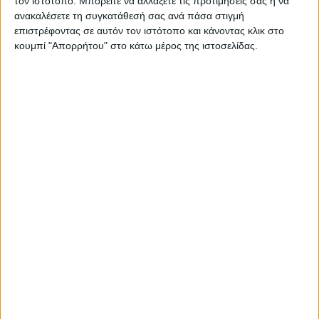
τον ιστότοπο. Μπορείτε να αλλάξετε τις προτιμήσεις σας ή να
Πλούσιο θέαμα και δύο συναρπαστικούς αγώνες πρόσφερε ο
ανακαλέσετε τη συγκατάθεσή σας ανά πάσα στιγμή
δεύτερος γύρος του νεοσύστατου FIM Harley-Dav...
επιστρέφοντας σε αυτόν τον ιστότοπο και κάνοντας κλικ στο
κουμπί "Απορρήτου" στο κάτω μέρος της ιστοσελίδας.
Υπόλοιπα πρωταθλήματα
20/3/2026
Bagger World Cup: Τέσσερις ομάδες και αναβάτες
από το κάτω ράφι - Όλες οι λεπτομέρειες
Ο νέος θεσμός Bagger World Cup ξεκινά την επόμενη
εβδομάδα και θα διεξαχθεί παράλληλα με τον αγώνα M...