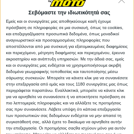
Σεβόμαστε την ιδιωτικότητά σας
Υπόλοιπα πρωταθλήματα
13/7/2026
Εμείς και οι συνεργάτες μας αποθηκεύουμε και/ή έχουμε
MotoGP: Ο Bradley Smith επιστρέφει ως wildcard
πρόσβαση σε πληροφορίες σε μια συσκευή, όπως τα cookies,
στον βρετανικό γύρο του Silverstone
και επεξεργαζόμαστε προσωπικά δεδομένα, όπως μοναδικοί
αναγνωριστικοί και προσαρμοσμένες πληροφορίες που
Ο &nbsp;πρώην αναβάτης GP, θα επιστρέψει στην εκκίνηση
του Βρετανικού Grand Prix, αυτή τη φορά όχι για τα MotoGP,
αποστέλλονται από μια συσκευή για εξατομικευμένες διαφημίσεις
αλλά στο Harley-Davidson Bagger World Cup. Ο Βρετανός θα
και περιεχόμενο, μέτρηση διαφήμισης και περιεχομένου, έρευνα
συμμετάσχει ως wildcard στον ...
ακροατηρίου και ανάπτυξη υπηρεσιών.
Με την άδειά σας, εμείς
και οι συνεργάτες μας ενδέχεται να χρησιμοποιήσουμε ακριβή
δεδομένα γεωγραφικής τοποθεσίας και ταυτοποίησης μέσω
Υπόλοιπα πρωταθλήματα
σάρωσης συσκευών. Μπορείτε να κάνετε κλικ για να συναινέσετε
Ο Andrea Iannone καλεί τους Casey Stoner και
στην επεξεργασία από εμάς και τους 1180 συνεργάτες μας όπως
Valentino Rossi στους αγώνες Baggers!
περιγράφεται παραπάνω. Εναλλακτικά, μπορείτε να κάνετε κλικ
Η πρώτη εμφάνιση του Andrea Iannone στο Harley-Davidson
για να αρνηθείτε να συναινέσετε ή να αποκτήσετε πρόσβαση σε
Bagger World Cup συνδυάστηκε με νίκη και έντ...
πιο λεπτομερείς πληροφορίες και να αλλάξετε τις προτιμήσεις
σας πριν συναινέσετε.
Λάβετε υπόψη ότι κάποια επεξεργασία
Race News
των προσωπικών σας δεδομένων ενδέχεται να μην απαιτεί τη
συγκατάθεσή σας, αλλά έχετε το δικαίωμα να αρνηθείτε αυτήν
Harley-Davidson Bagger World Cup - Nίκη με το
την επεξεργασία. Οι προτιμήσεις σαςθα ισχύουν μόνο για αυτόν
καλημέρα ο Andrea Iannone