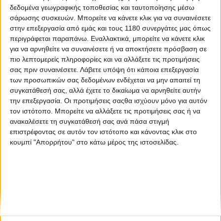
δεδομένα γεωγραφικής τοποθεσίας και ταυτοποίησης μέσω
σάρωσης συσκευών. Μπορείτε να κάνετε κλικ για να συναινέσετε
Race News
13/11/2025
στην επεξεργασία από εμάς και τους 1180 συνεργάτες μας όπως
περιγράφεται παραπάνω. Εναλλακτικά, μπορείτε να κάνετε κλικ
Gusta la Gasolina - Ο Daddy Yankee στις απονομές
για να αρνηθείτε να συναινέσετε ή να αποκτήσετε πρόσβαση σε
MotoGP στη Valencia
πιο λεπτομερείς πληροφορίες και να αλλάξετε τις προτιμήσεις
Με περηφάνια ανακοίνωσε η Dorna πως στις απονομές του
σας πριν συναινέσετε.
Λάβετε υπόψη ότι κάποια επεξεργασία
MotoGP στον τελευταίο γύρο του 2025 στη Valencia θα
των προσωπικών σας δεδομένων ενδέχεται να μην απαιτεί τη
τραγουδήσει ο Daddy Yankee, και εμείς την ίδια ώρα
συγκατάθεσή σας, αλλά έχετε το δικαίωμα να αρνηθείτε αυτήν
αναρωτιόμασταν… “Daddy who?!” Μόλις όμως αν...
την επεξεργασία. Οι προτιμήσεις σαςθα ισχύουν μόνο για αυτόν
τον ιστότοπο. Μπορείτε να αλλάξετε τις προτιμήσεις σας ή να
ανακαλέσετε τη συγκατάθεσή σας ανά πάσα στιγμή
επιστρέφοντας σε αυτόν τον ιστότοπο και κάνοντας κλικ στο
κουμπί "Απορρήτου" στο κάτω μέρος της ιστοσελίδας.