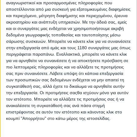
Πρόστιμο ύψους 5.000 ευρώ από την Περιφέρεια Αττικής
αναγνωριστικοί και προσαρμοσμένες πληροφορίες που
επιβλήθηκε σε πρατήριο καυσίμων της Αθήνας, που...
αποστέλλονται από μια συσκευή για εξατομικευμένες διαφημίσεις
και περιεχόμενο, μέτρηση διαφήμισης και περιεχομένου, έρευνα
ακροατηρίου και ανάπτυξη υπηρεσιών.
Με την άδειά σας, εμείς
και οι συνεργάτες μας ενδέχεται να χρησιμοποιήσουμε ακριβή
δεδομένα γεωγραφικής τοποθεσίας και ταυτοποίησης μέσω
σάρωσης συσκευών. Μπορείτε να κάνετε κλικ για να συναινέσετε
στην επεξεργασία από εμάς και τους 1180 συνεργάτες μας όπως
περιγράφεται παραπάνω. Εναλλακτικά, μπορείτε να κάνετε κλικ
για να αρνηθείτε να συναινέσετε ή να αποκτήσετε πρόσβαση σε
πιο λεπτομερείς πληροφορίες και να αλλάξετε τις προτιμήσεις
σας πριν συναινέσετε.
Λάβετε υπόψη ότι κάποια επεξεργασία
των προσωπικών σας δεδομένων ενδέχεται να μην απαιτεί τη
συγκατάθεσή σας, αλλά έχετε το δικαίωμα να αρνηθείτε αυτήν
την επεξεργασία. Οι προτιμήσεις σαςθα ισχύουν μόνο για αυτόν
Επικαιρότητα
3/3/2026
τον ιστότοπο. Μπορείτε να αλλάξετε τις προτιμήσεις σας ή να
ανακαλέσετε τη συγκατάθεσή σας ανά πάσα στιγμή
Αττική: 36.725 έλεγχοι σε τέσσερις ημέρες και 270
επιστρέφοντας σε αυτόν τον ιστότοπο και κάνοντας κλικ στο
παραβάσεις για οδήγηση υπό την επήρεια αλκοόλ
κουμπί "Απορρήτου" στο κάτω μέρος της ιστοσελίδας.
Συνεχίζονται οι έλεγχοι με στόχο την καταπολέμηση της
οδήγησης υπό την επήρεια αλκοόλ από την Τροχαί...