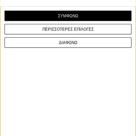
ΣΥΜΦΩΝΩ
ΠΕΡΙΣΣΟΤΕΡΕΣ ΕΠΙΛΟΓΕΣ
Επικαιρότητα
16/1/2026
ΔΙΑΦΩΝΩ
Λεωφορειολωρίδες και μοτοσυκλέτα: Καμία αλλαγή
με τον νέο ΚΟΚ! Που επιτρέπεται και που
απαγορεύεται για τα δίκυκλα
Λεωφορειόδρομος ή λεωφορειολωρίδα, όπως έχει
καθιερωθεί στην καθομιλουμένη είναι ο δρόμος που αφορά ...