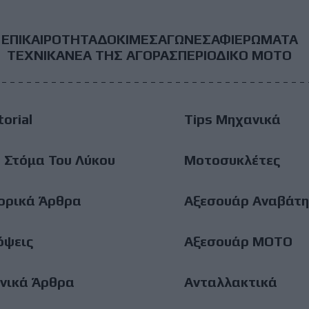
ΕΠΙΚΑΙΡΟΤΗΤΑ
ΔΟΚΙΜΕΣ
ΑΓΩΝΕΣ
ΑΦΙΕΡΩΜΑΤΑ
ooter
ΤΕΧΝΙΚΑ
ΝΕΑ ΤΗΣ ΑΓΟΡΑΣ
ΠΕΡΙΟΔΙΚΟ ΜΟΤΟ
ain
torial
Tips Μηχανικά
enu
 Στόμα Του Λύκου
Μοτοσυκλέτες
ορικά Άρθρα
Αξεσουάρ Αναβάτη
όψεις
Αξεσουάρ ΜΟΤΟ
νικά Άρθρα
Ανταλλακτικά