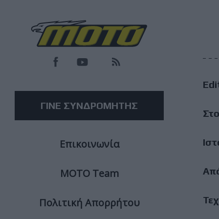
F
M
Edi
M
ΓΙΝΕ ΣΥΝΔΡΟΜΗΤΗΣ
Στο
Ιστ
Επικοινωνία
Απ
ΜΟΤΟ Team
Τεχ
Πολιτική Απορρήτου