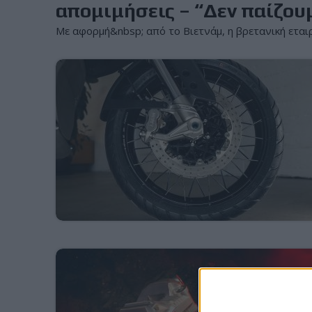
απομιμήσεις – “Δεν παίζου
Με αφορμή&nbsp; από το Βιετνάμ, η βρετανική εταιρ