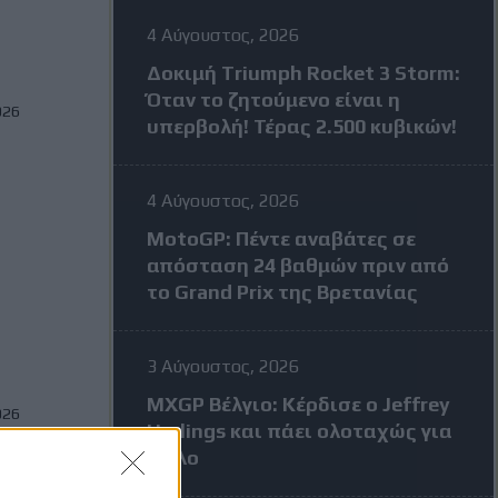
4 Αύγουστος, 2026
Δοκιμή Triumph Rocket 3 Storm:
Όταν το ζητούμενο είναι η
026
υπερβολή! Τέρας 2.500 κυβικών!
4 Αύγουστος, 2026
MotoGP: Πέντε αναβάτες σε
απόσταση 24 βαθμών πριν από
το Grand Prix της Βρετανίας
3 Αύγουστος, 2026
MXGP Βέλγιο: Κέρδισε ο Jeffrey
026
Herlings και πάει ολοταχώς για
τίτλο