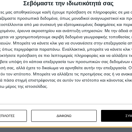
Σεβόμαστε την ιδιωτικότητά σας
Η θυγατρική του Bajaj Mobility Group, WP Suspension
μέχρι σήμερα ήταν γνωστή για τις κορυφαίες της α...
άτες μας αποθηκεύουμε και/ή έχουμε πρόσβαση σε πληροφορίες σε μια
ργαζόμαστε προσωπικά δεδομένα, όπως μοναδικοί αναγνωριστικοί και 
στέλλονται από μια συσκευή για εξατομικευμένες διαφημίσεις και περ
εχομένου, έρευνα ακροατηρίου και ανάπτυξη υπηρεσιών.
Με την άδειά σα
χεται να χρησιμοποιήσουμε ακριβή δεδομένα γεωγραφικής τοποθεσίας 
ών. Μπορείτε να κάνετε κλικ για να συναινέσετε στην επεξεργασία απ
 όπως περιγράφεται παραπάνω. Εναλλακτικά, μπορείτε να κάνετε κλικ γ
οκτήσετε πρόσβαση σε πιο λεπτομερείς πληροφορίες και να αλλάξετε τι
Επικαιρότητα
29/12/2
βετε υπόψη ότι κάποια επεξεργασία των προσωπικών σας δεδομένων ε
Τα φρένα των 1.000 Παγκόσμιων
εσή σας, αλλά έχετε το δικαίωμα να αρνηθείτε αυτήν την επεξεργασία. 
τόν τον ιστότοπο. Μπορείτε να αλλάξετε τις προτιμήσεις σας ή να ανακα
Πρωταθλημάτων - Το ορόσημο της
 πάσα στιγμή επιστρέφοντας σε αυτόν τον ιστότοπο και κάνοντας κλι
Brembo σε 50 χρόνια αγώνων
ω μέρος της ιστοσελίδας.
Σε ένα ομολογουμένως εντυπωσιακό ορόσημο έφτασε
φέτος η Brembo, με τον ιταλικό όμιλο να έχει από τις...
ΕΠΙΛΟΓΕΣ
ΔΙΑΦΩΝΩ
ΣΥ