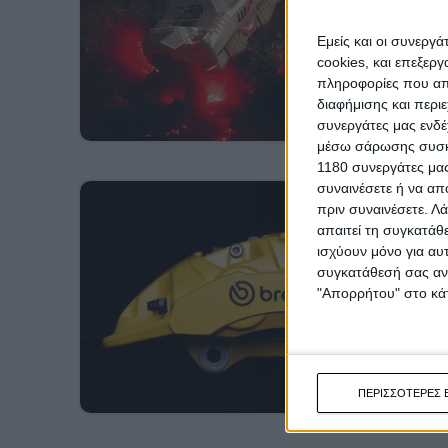
Εμείς και οι συνεργ
cookies, και επεξε
πληροφορίες που απο
διαφήμισης και περι
συνεργάτες μας ενδέ
μέσω σάρωσης συσκευ
1180 συνεργάτες μας
συναινέσετε ή να απ
πριν συναινέσετε.
Λά
απαιτεί τη συγκατάθ
ισχύουν μόνο για αυ
συγκατάθεσή σας ανά
"Απορρήτου" στο κάτ
ΠΕΡΙΣΣΟΤΕΡΕΣ 