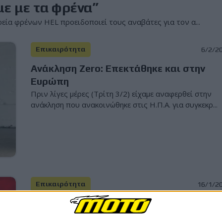
με με τα φρένα”
εία φρένων HEL προειδοποιεί τους αναβάτες για τον α...
Επικαιρότητα
6/2/2
Ανάκληση Zero: Επεκτάθηκε και στην
Ευρώπη
Πριν λίγες μέρες (Τρίτη 3/2) είχαμε αναφερθεί στην
ανάκληση που ανακοινώθηκε στις Η.Π.Α. για συγκεκρ...
Επικαιρότητα
16/1/2
Η WP θα βγάλει και φρένα! Απάντηση
στην Brembo που εξαγόρασε Ohlins!