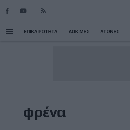
Παράκαμψη
προς
το
Main
κυρίως
ΕΠΙΚΑΙΡΟΤΗΤΑ
ΔΟΚΙΜΕΣ
ΑΓΩΝΕΣ
περιεχόμενο
Menu
φρένα