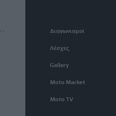
Η Αλεξανδρούπολη ο τρίτος
Right
σταθμός της κοινής δράσης
ΑΜΟΤΟΕ και ΜΟΤΟΕ για την
οδική ασφάλεια
Menu
Διαγωνισμοί
31 Ιούλιος, 2026
ΜοtoGP: Θετικά νέα για τον
Λέσχες
Bezzecchi - Επέστρεψε στις
δοκιμές ενόψει Silverstone
Gallery
31 Ιούλιος, 2026
Moto Market
MotoGP: Ο Lecuona θα
αντικαταστήσει τον Aldeguer
στο Silverstone
Moto TV
31 Ιούλιος, 2026