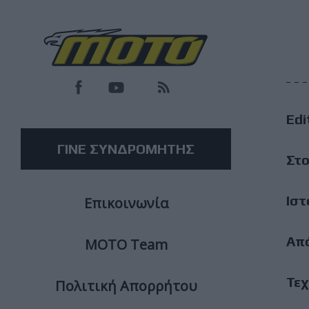
F
M
Edi
M
ΓΙΝΕ ΣΥΝΔΡΟΜΗΤΗΣ
Στο
Ιστ
Επικοινωνία
Απ
ΜΟΤΟ Team
Τεχ
Πολιτική Απορρήτου