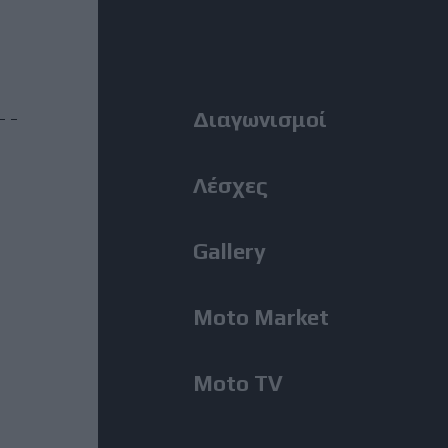
MotoGP: Ο Lecuona θα
Right
αντικαταστήσει τον Aldeguer
στο Silverstone
Menu
Διαγωνισμοί
31 Ιούλιος, 2026
BMW M1300GS: Από το 2019 το
ακούμε, μόλις εμφανίστηκε για
Λέσχες
πρώτη φορά!
Gallery
31 Ιούλιος, 2026
Romaniacs, 2η Μέρα: Νίκη
Moto Market
Κουζή και αποτελέσματα ανά
κατηγορία – Τι θέση πήραν οι
άλλοι Έλληνες [Photos]
Moto TV
31 Ιούλιος, 2026