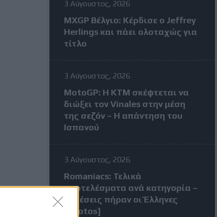
3 Αύγουστος, 2026
MXGP Βέλγιο: Κέρδισε ο Jeffrey
Herlings και πάει ολοταχώς για
τίτλο
3 Αύγουστος, 2026
MotoGP: Η KTM σκέφτεται να
διώξει τον Vinales στην μέση
της σεζόν – Η απάντηση του
Ισπανού
3 Αύγουστος, 2026
Romaniacs: Τελικά
αποτελέσματα ανά κατηγορία –
Τι θέσεις πήραν οι Έλληνες
[Photos]