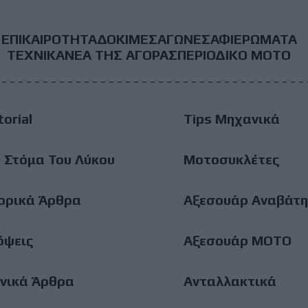
ΕΠΙΚΑΙΡΟΤΗΤΑ
ΔΟΚΙΜΕΣ
ΑΓΩΝΕΣ
ΑΦΙΕΡΩΜΑΤΑ
ooter
ΤΕΧΝΙΚΑ
ΝΕΑ ΤΗΣ ΑΓΟΡΑΣ
ΠΕΡΙΟΔΙΚΟ ΜΟΤΟ
ain
torial
Tips Μηχανικά
enu
 Στόμα Του Λύκου
Μοτοσυκλέτες
ορικά Άρθρα
Αξεσουάρ Αναβάτη
όψεις
Αξεσουάρ ΜΟΤΟ
νικά Άρθρα
Ανταλλακτικά