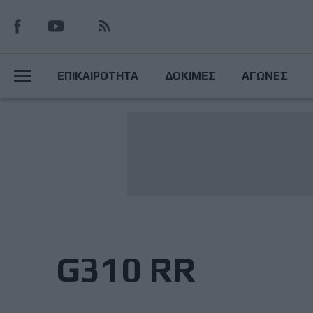
Παράκαμψη
προς
το
Main
κυρίως
ΕΠΙΚΑΙΡΟΤΗΤΑ
ΔΟΚΙΜΕΣ
ΑΓΩΝΕΣ
περιεχόμενο
Menu
G310 RR