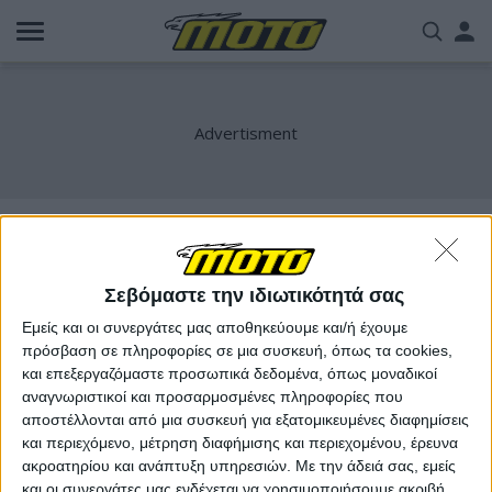
Παράκαμψη
Us
προς
το
acc
κυρίως
περιεχόμενο
me
nvidia
Σεβόμαστε την ιδιωτικότητά σας
Εμείς και οι συνεργάτες μας αποθηκεύουμε και/ή έχουμε
πρόσβαση σε πληροφορίες σε μια συσκευή, όπως τα cookies,
και επεξεργαζόμαστε προσωπικά δεδομένα, όπως μοναδικοί
αναγνωριστικοί και προσαρμοσμένες πληροφορίες που
αποστέλλονται από μια συσκευή για εξατομικευμένες διαφημίσεις
και περιεχόμενο, μέτρηση διαφήμισης και περιεχομένου, έρευνα
ακροατηρίου και ανάπτυξη υπηρεσιών.
Με την άδειά σας, εμείς
και οι συνεργάτες μας ενδέχεται να χρησιμοποιήσουμε ακριβή