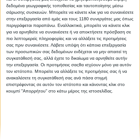
δεδομένα γεωγραφικής τοποθεσίας και ταυτοποίησης μέσω
σάρωσης συσκευών. Μπορείτε να κάνετε κλικ για να συναινέσετε
Επικαιρότητα
27/5/2026
στην επεξεργασία από εμάς και τους 1180 συνεργάτες μας όπως
περιγράφεται παραπάνω. Εναλλακτικά, μπορείτε να κάνετε κλικ
Kawasaki και Nvidia στήνουν κέντρο ρομποτικής
για να αρνηθείτε να συναινέσετε ή να αποκτήσετε πρόσβαση σε
στην Καλιφόρνια – Εκεί θα εξελιχθεί το τετράποδο
πιο λεπτομερείς πληροφορίες και να αλλάξετε τις προτιμήσεις
Corleo
σας πριν συναινέσετε.
Λάβετε υπόψη ότι κάποια επεξεργασία
Οι Kawasaki Heavy Industries και Nvidia ανακοίνωσαν μια
των προσωπικών σας δεδομένων ενδέχεται να μην απαιτεί τη
σημαντικότατη νέα συνέργεια, καθώς θα αναπτύξουν από
συγκατάθεσή σας, αλλά έχετε το δικαίωμα να αρνηθείτε αυτήν
κοινού ένα νέο κέντρο ρομποτικής έρευνας στις ΗΠΑ και
την επεξεργασία. Οι προτιμήσεις σαςθα ισχύουν μόνο για αυτόν
συγκεκριμένα στην πόλη San Jose της C...
τον ιστότοπο. Μπορείτε να αλλάξετε τις προτιμήσεις σας ή να
ανακαλέσετε τη συγκατάθεσή σας ανά πάσα στιγμή
επιστρέφοντας σε αυτόν τον ιστότοπο και κάνοντας κλικ στο
κουμπί "Απορρήτου" στο κάτω μέρος της ιστοσελίδας.