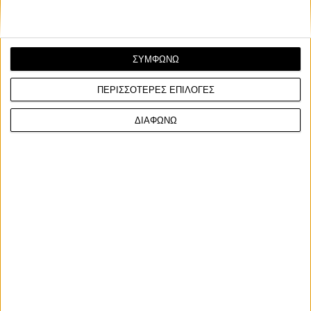
ΣΥΜΦΩΝΩ
ΠΕΡΙΣΣΟΤΕΡΕΣ ΕΠΙΛΟΓΕΣ
ΔΙΑΦΩΝΩ
Επικαιρότητα
20/5/2026
H Harley-Davidson επενδύει στα ηλεκτρικά off-road
Παρά την πτώση των πωλήσεως και τις οικονομικές
δυσκολίες, η LiveWire συνεχίζει να επενδύει στις ηλε...