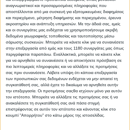
ανά κατηγορία – Τι θέση πήραν οι άλλοι Έλληνες
αναγνωριστικοί και προσαρμοσμένες πληροφορίες που
[Photos]
αποστέλλονται από μια συσκευή για εξατομικευμένες διαφημίσεις
Ξεκινώντας τη δεύτερη ημέρα του Offroad, οι διαγωνιζόμενοι
και περιεχόμενο, μέτρηση διαφήμισης και περιεχομένου, έρευνα
αντιμετώπισαν μια εξαιρετικά απαιτητική α...
ακροατηρίου και ανάπτυξη υπηρεσιών.
Με την άδειά σας, εμείς
και οι συνεργάτες μας ενδέχεται να χρησιμοποιήσουμε ακριβή
δεδομένα γεωγραφικής τοποθεσίας και ταυτοποίησης μέσω
σάρωσης συσκευών. Μπορείτε να κάνετε κλικ για να συναινέσετε
στην επεξεργασία από εμάς και τους 1180 συνεργάτες μας όπως
περιγράφεται παραπάνω. Εναλλακτικά, μπορείτε να κάνετε κλικ
για να αρνηθείτε να συναινέσετε ή να αποκτήσετε πρόσβαση σε
πιο λεπτομερείς πληροφορίες και να αλλάξετε τις προτιμήσεις
σας πριν συναινέσετε.
Λάβετε υπόψη ότι κάποια επεξεργασία
των προσωπικών σας δεδομένων ενδέχεται να μην απαιτεί τη
συγκατάθεσή σας, αλλά έχετε το δικαίωμα να αρνηθείτε αυτήν
την επεξεργασία. Οι προτιμήσεις σαςθα ισχύουν μόνο για αυτόν
τον ιστότοπο. Μπορείτε να αλλάξετε τις προτιμήσεις σας ή να
ανακαλέσετε τη συγκατάθεσή σας ανά πάσα στιγμή
Υπόλοιπα πρωταθλήματα
30/7/2026
επιστρέφοντας σε αυτόν τον ιστότοπο και κάνοντας κλικ στο
κουμπί "Απορρήτου" στο κάτω μέρος της ιστοσελίδας.
Romaniacs, 1η Μέρα: Αποτελέσματα ανά κατηγορία
– Τι θέση πήραν οι Έλληνες αναβάτες [Photos]