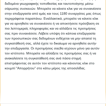
δεδομένα γεωγραφικής τοποθεσίας και ταυτοποίησης μέσω
σάρωσης συσκευών. Μπορείτε να κάνετε κλικ για να συναινέσετε
Υπόλοιπα πρωταθλήματα
27/5/2026
στην επεξεργασία από εμάς και τους 1180 συνεργάτες μας όπως
περιγράφεται παραπάνω. Εναλλακτικά, μπορείτε να κάνετε κλικ
Ιsle of Man TT 2026 - Νέο ρεκόρ γύρου από στάση
για να αρνηθείτε να συναινέσετε ή να αποκτήσετε πρόσβαση σε
από τον Dean Harrison
πιο λεπτομερείς πληροφορίες και να αλλάξετε τις προτιμήσεις
Ο Dean Harrison ξεκίνησε με εντυπωσιακό τρόπο την
σας πριν συναινέσετε.
Λάβετε υπόψη ότι κάποια επεξεργασία
εβδομάδα δοκιμών του Isle of Man TT 2026, σημειώνοντας
των προσωπικών σας δεδομένων ενδέχεται να μην απαιτεί τη
νέο ρεκόρ γύρου από στάση στις κατατακτήριες διαδικασίες με
συγκατάθεσή σας, αλλά έχετε το δικαίωμα να αρνηθείτε αυτήν
μέση ταχύτητα 215,5 km/h πάνω στη H...
την επεξεργασία. Οι προτιμήσεις σαςθα ισχύουν μόνο για αυτόν
τον ιστότοπο. Μπορείτε να αλλάξετε τις προτιμήσεις σας ή να
ανακαλέσετε τη συγκατάθεσή σας ανά πάσα στιγμή
επιστρέφοντας σε αυτόν τον ιστότοπο και κάνοντας κλικ στο
κουμπί "Απορρήτου" στο κάτω μέρος της ιστοσελίδας.