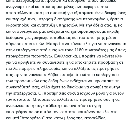
και επεξεργαζόμαστε προσωπικά δεδομένα, όπως μοναδικοί
σε βάθρο Ducati - Πέντε αναβάτες σε απόσταση
αναγνωριστικοί και προσαρμοσμένες πληροφορίες που
βολής για τον τίτλο
αποστέλλονται από μια συσκευή για εξατομικευμένες διαφημίσεις
Το highside που υπέστη ο Marco Bezzecchi στις κατατακτήριες
και περιεχόμενο, μέτρηση διαφήμισης και περιεχομένου, έρευνα
δοκιμές είχε ως αποτέλεσμα κάταγμα στην ...
ακροατηρίου και ανάπτυξη υπηρεσιών.
Με την άδειά σας, εμείς
και οι συνεργάτες μας ενδέχεται να χρησιμοποιήσουμε ακριβή
δεδομένα γεωγραφικής τοποθεσίας και ταυτοποίησης μέσω
σάρωσης συσκευών. Μπορείτε να κάνετε κλικ για να συναινέσετε
στην επεξεργασία από εμάς και τους 1180 συνεργάτες μας όπως
περιγράφεται παραπάνω. Εναλλακτικά, μπορείτε να κάνετε κλικ
για να αρνηθείτε να συναινέσετε ή να αποκτήσετε πρόσβαση σε
πιο λεπτομερείς πληροφορίες και να αλλάξετε τις προτιμήσεις
σας πριν συναινέσετε.
Λάβετε υπόψη ότι κάποια επεξεργασία
των προσωπικών σας δεδομένων ενδέχεται να μην απαιτεί τη
συγκατάθεσή σας, αλλά έχετε το δικαίωμα να αρνηθείτε αυτήν
την επεξεργασία. Οι προτιμήσεις σαςθα ισχύουν μόνο για αυτόν
τον ιστότοπο. Μπορείτε να αλλάξετε τις προτιμήσεις σας ή να
ανακαλέσετε τη συγκατάθεσή σας ανά πάσα στιγμή
Race News
11/7/2026
επιστρέφοντας σε αυτόν τον ιστότοπο και κάνοντας κλικ στο
κουμπί "Απορρήτου" στο κάτω μέρος της ιστοσελίδας.
MotoGP, Sachsenring Qualifying: Marc Marquez 1ος
με ρεκόρ πίστας και Ducati lockdown στο βάθρο!