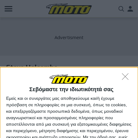
Παράκαμψη
Us
προς
το
acc
κυρίως
περιεχόμενο
me
Steve Holcombe
Σεβόμαστε την ιδιωτικότητά σας
Εμείς και οι συνεργάτες μας αποθηκεύουμε και/ή έχουμε
πρόσβαση σε πληροφορίες σε μια συσκευή, όπως τα cookies,
και επεξεργαζόμαστε προσωπικά δεδομένα, όπως μοναδικοί
αναγνωριστικοί και προσαρμοσμένες πληροφορίες που
αποστέλλονται από μια συσκευή για εξατομικευμένες διαφημίσεις
και περιεχόμενο, μέτρηση διαφήμισης και περιεχομένου, έρευνα
ακροατηρίου και ανάπτυξη υπηρεσιών.
Με την άδειά σας, εμείς