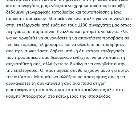
και οι συνεργάτες μας ενδέχεται να χρησιμοποιήσουμε ακριβή
δεδομένα γεωγραφικής τοποθεσίας και ταυτοποίησης μέσω
Enduro
22/6/2026
σάρωσης συσκευών. Μπορείτε να κάνετε κλικ για να συναινέσετε
στην επεξεργασία από εμάς και τους 1180 συνεργάτες μας όπως
EnduroGP Πορτογαλίας II: Απόλυτος κυρίαρχος ο
περιγράφεται παραπάνω. Εναλλακτικά, μπορείτε να κάνετε κλικ
Josep Garcia
για να αρνηθείτε να συναινέσετε ή να αποκτήσετε πρόσβαση σε
Το δεύτερο συνεχόμενο αγωνιστικό Σαββατοκύριακο στη
πιο λεπτομερείς πληροφορίες και να αλλάξετε τις προτιμήσεις
Fafe της Πορτογαλίας επιβεβαίωσε την κυριαρχία του Josep
σας πριν συναινέσετε.
Λάβετε υπόψη ότι κάποια επεξεργασία
Garcia στο Παγκόσμιο Πρωτάθλημα EnduroGP 2026, με τον
των προσωπικών σας δεδομένων ενδέχεται να μην απαιτεί τη
Ισπανό της KTM να πετυχαίνει το απόλυ...
συγκατάθεσή σας, αλλά έχετε το δικαίωμα να αρνηθείτε αυτήν
την επεξεργασία. Οι προτιμήσεις σαςθα ισχύουν μόνο για αυτόν
Νέα Μοντέλα
τον ιστότοπο. Μπορείτε να αλλάξετε τις προτιμήσεις σας ή να
ανακαλέσετε τη συγκατάθεσή σας ανά πάσα στιγμή
Sherco 300 SE/SEF EnduroGP Replica – Συλλεκτικές
επιστρέφοντας σε αυτόν τον ιστότοπο και κάνοντας κλικ στο
με αναρτήσεις προδιαγραφών παγκοσμίου
κουμπί "Απορρήτου" στο κάτω μέρος της ιστοσελίδας.
πρωταθλήματος
Σύμφωνα με τη Sherco, οι δύο νέες της μοτοσυκλέτες, η
τετράχρονη 300 SEF EnduroGP Replica Hamish Mac...