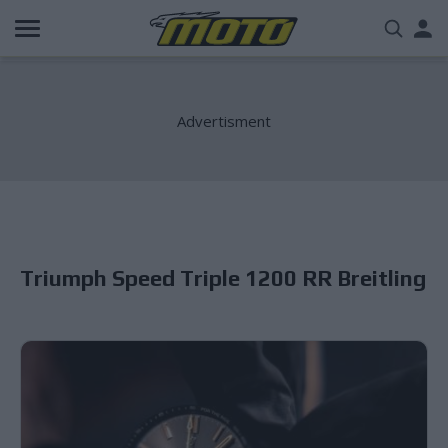
Παράκαμψη
Us
προς
το
acc
κυρίως
περιεχόμενο
me
Triumph Speed Triple 1200 RR Breitling