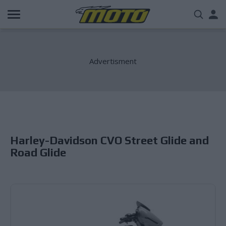
Παράκαμψη
Us
προς
το
acc
κυρίως
περιεχόμενο
me
Harley-Davidson CVO Street Glide and
Road Glide