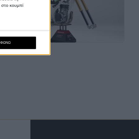
κ στο κουμπί
ΜΦΩΝΩ
Footer