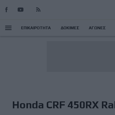
Παράκαμψη
προς
το
Main
κυρίως
ΕΠΙΚΑΙΡΟΤΗΤΑ
ΔΟΚΙΜΕΣ
ΑΓΩΝΕΣ
περιεχόμενο
Menu
Honda CRF 450RX Ral