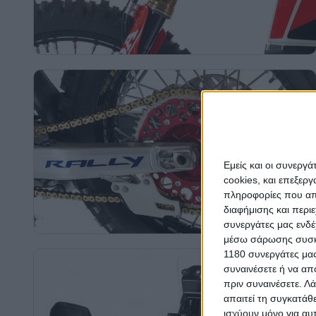
Εμείς και οι συνεργ
cookies, και επεξε
πληροφορίες που απο
διαφήμισης και περι
συνεργάτες μας ενδέ
μέσω σάρωσης συσκευ
1180 συνεργάτες μας
συναινέσετε ή να απ
πριν συναινέσετε.
Λά
απαιτεί τη συγκατάθ
ισχύουν μόνο για αυ