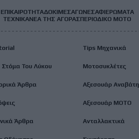
ΕΠΙΚΑΙΡΟΤΗΤΑ
ΔΟΚΙΜΕΣ
ΑΓΩΝΕΣ
ΑΦΙΕΡΩΜΑΤΑ
ooter
ΤΕΧΝΙΚΑ
ΝΕΑ ΤΗΣ ΑΓΟΡΑΣ
ΠΕΡΙΟΔΙΚΟ ΜΟΤΟ
ain
torial
Tips Μηχανικά
enu
 Στόμα Του Λύκου
Μοτοσυκλέτες
ορικά Άρθρα
Αξεσουάρ Αναβάτη
όψεις
Αξεσουάρ ΜΟΤΟ
νικά Άρθρα
Ανταλλακτικά