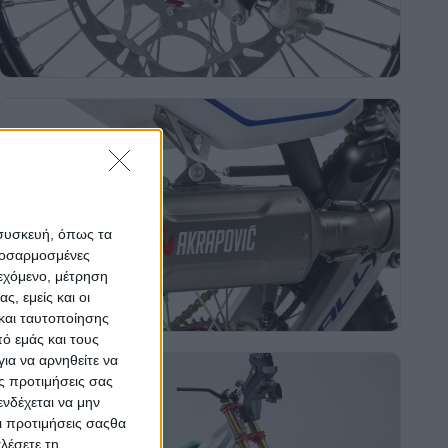
 συσκευή, όπως τα
προσαρμοσμένες
ιεχόμενο, μέτρηση
ς, εμείς και οι
και ταυτοποίησης
ό εμάς και τους
ια να αρνηθείτε να
ς προτιμήσεις σας
νδέχεται να μην
Οι προτιμήσεις σαςθα
λέσετε τη