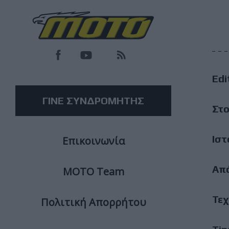
F
M
Edi
M
ΓΙΝΕ ΣΥΝΔΡΟΜΗΤΗΣ
Στο
Ιστ
Επικοινωνία
Απ
ΜΟΤΟ Team
Τεχ
Πολιτική Απορρήτου